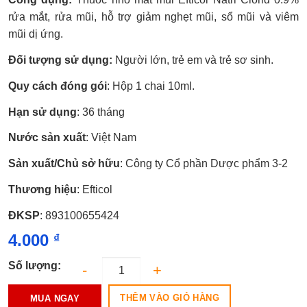
xếp
hạng
rửa mắt, rửa mũi, hỗ trợ giảm nghẹt mũi, sổ mũi và viêm
0.0
mũi dị ứng.
5
sao
Đối tượng sử dụng:
Người lớn, trẻ em và trẻ sơ sinh.
Quy cách đóng gói
: Hộp 1 chai 10ml.
Hạn sử dụng
: 36 tháng
Nước sản xuất
: Việt Nam
Sản xuất/Chủ sở hữu
: Công ty Cổ phần Dược phẩm 3-2
Thương hiệu
: Efticol
ĐKSP
: 893100655424
4.000
₫
Số lượng:
THÊM VÀO GIỎ HÀNG
MUA NGAY