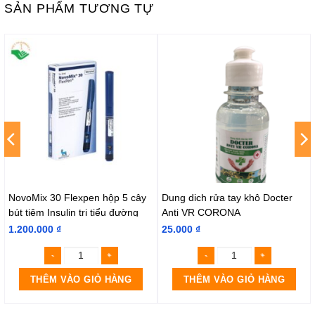
SẢN PHẨM TƯƠNG TỰ
NovoMix 30 Flexpen hộp 5 cây
Dung dich rửa tay khô Docter
bút tiêm Insulin trị tiểu đường
Anti VR CORONA
1.200.000
₫
25.000
₫
THÊM VÀO GIỎ HÀNG
THÊM VÀO GIỎ HÀNG