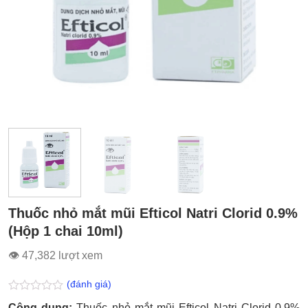
Thuốc nhỏ mắt mũi Efticol Natri Clorid 0.9%
(Hộp 1 chai 10ml)
👁 47,382 lượt xem
(đánh giá)
Được
Công dụng:
Thuốc nhỏ mắt mũi Efticol Natri Clorid 0.9%