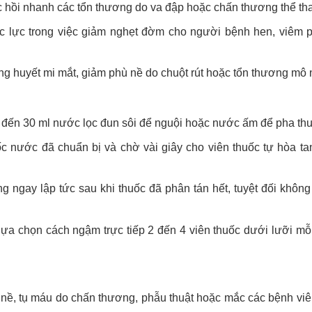
ục hồi nhanh các tổn thương do va đập hoặc chấn thương thể th
đắc lực trong việc giảm nghẹt đờm cho người bệnh hen, viêm 
ng huyết mi mắt, giảm phù nề do chuột rút hoặc tổn thương mô n
đến 30 ml nước lọc đun sôi để nguội hoặc nước ấm để pha thu
 nước đã chuẩn bị và chờ vài giây cho viên thuốc tự hòa ta
 ngay lập tức sau khi thuốc đã phân tán hết, tuyệt đối khôn
a chọn cách ngậm trực tiếp 2 đến 4 viên thuốc dưới lưỡi mỗ
hù nề, tụ máu do chấn thương, phẫu thuật hoặc mắc các bệnh v