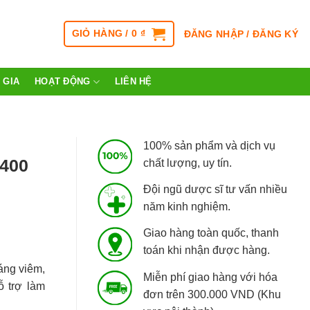
GIỎ HÀNG /
0
₫
ĐĂNG NHẬP / ĐĂNG KÝ
 GIA
HOẠT ĐỘNG
LIÊN HỆ
100% sản phẩm và dịch vụ
8400
chất lượng, uy tín.
Đội ngũ dược sĩ tư vấn nhiều
năm kinh nghiệm.
Giao hàng toàn quốc, thanh
toán khi nhận được hàng.
áng viêm,
Miễn phí giao hàng với hóa
ỗ trợ làm
đơn trên 300.000 VND (Khu