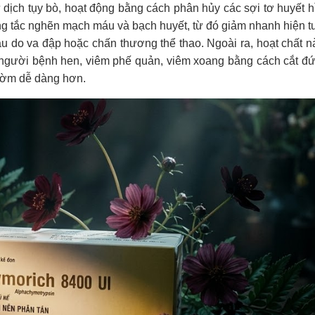
 dịch tụy bò, hoạt động bằng cách phân hủy các sợi tơ huyết h
rạng tắc nghẽn mạch máu và bạch huyết, từ đó giảm nhanh hiện 
máu do va đập hoặc chấn thương thể thao. Ngoài ra, hoạt chất n
 người bệnh hen, viêm phế quản, viêm xoang bằng cách cắt đứt
 đờm dễ dàng hơn.