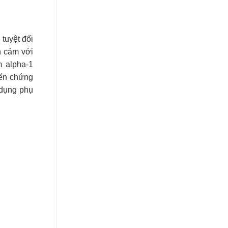
tuyệt đối
n cảm với
m alpha-1
iến chứng
 dụng phụ