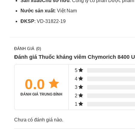
Sản xuất/Chủ sở hữu
: Công ty cổ phần Dược ph
Nước sản xuất
: Việt Nam
ĐKSP
: VD-31822-19
ĐÁNH GIÁ (0)
Đánh giá Thuốc kháng viêm Chymorich 8400 UI
5
0.0
4
3
ĐÁNH GIÁ TRUNG BÌNH
2
1
Chưa có đánh giá nào.