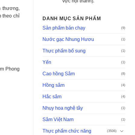
vực nội thành).
 thương,
 theo chỉ
DANH MỤC SẢN PHẨM
Sản phẩm bán chạy
(9)
Nước gạc Nhung Hươu
(1)
Thực phẩm bổ sung
(1)
Yến
(1)
ẩm Phong
Cao hồng Sâm
(8)
Hồng sâm
(4)
Hắc sâm
(4)
Nhụy hoa nghệ tây
(1)
Sâm Việt Nam
(1)
Thực phẩm chức năng
(3506)