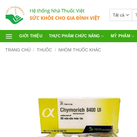
GIỚI THIỆU
THỰC PHẨM CHỨC NĂNG
MỸ PHẨM
TRANG CHỦ
/
THUỐC
/
NHÓM THUỐC KHÁC