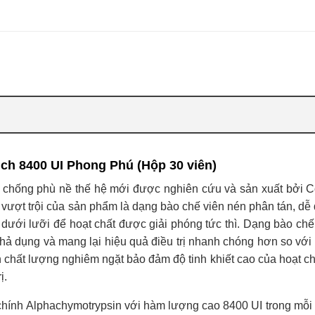
ch 8400 UI Phong Phú (Hộp 30 viên)
 chống phù nề thế hệ mới được nghiên cứu và sản xuất bởi C
ượt trội của sản phẩm là dạng bào chế viên nén phân tán, dễ
ưới lưỡi để hoạt chất được giải phóng tức thì. Dạng bào chế
 khả dụng và mang lại hiệu quả điều trị nhanh chóng hơn so với
n chất lượng nghiêm ngặt bảo đảm độ tinh khiết cao của hoạt ch
ị.
hính Alphachymotrypsin với hàm lượng cao 8400 UI trong mỗi 