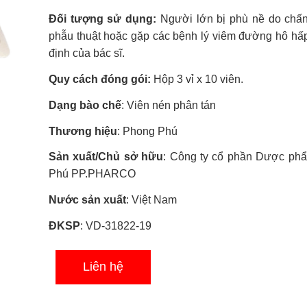
sao
Đối tượng sử dụng:
Người lớn bị phù nề do chấn
phẫu thuật hoặc gặp các bệnh lý viêm đường hô hấp
định của bác sĩ.
Quy cách đóng gói:
Hộp 3 vỉ x 10 viên.
Dạng bào chế
: Viên nén phân tán
Thương hiệu
: Phong Phú
Sản xuất/Chủ sở hữu
: Công ty cổ phần Dược ph
Phú PP.PHARCO
Nước sản xuất
: Việt Nam
ĐKSP
: VD-31822-19
Liên hệ