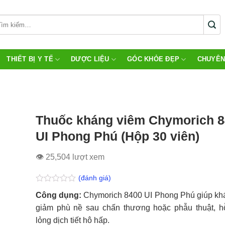
THIẾT BỊ Y TẾ
DƯỢC LIỆU
GÓC KHỎE ĐẸP
CHUYÊN
Thuốc kháng viêm Chymorich 
UI Phong Phú (Hộp 30 viên)
👁 25,504 lượt xem
(đánh giá)
Được
Công dụng:
Chymorich 8400 UI Phong Phú giúp kh
xếp
hạng
giảm phù nề sau chấn thương hoặc phẫu thuật, h
0.0
lỏng dịch tiết hô hấp.
5