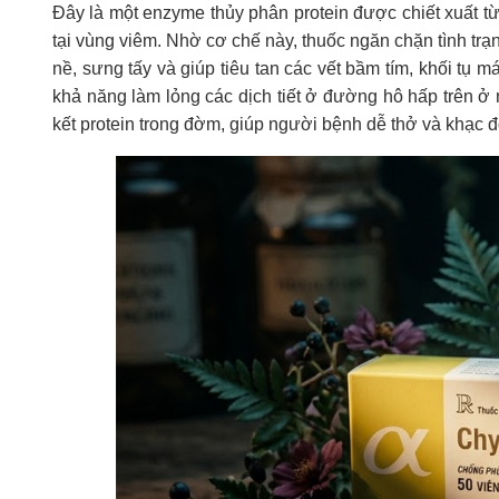
Đây là một enzyme thủy phân protein được chiết xuất từ
tại vùng viêm. Nhờ cơ chế này, thuốc ngăn chặn tình t
nề, sưng tấy và giúp tiêu tan các vết bầm tím, khối tụ 
khả năng làm lỏng các dịch tiết ở đường hô hấp trên ở
kết protein trong đờm, giúp người bệnh dễ thở và khạc