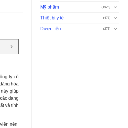
Mỹ phẩm
(1923)
Thiết bị y tế
(471)
Dược liệu
(273)
ông ty cổ
 dàng hòa
 này giúp
 các dạng
ất và tính
viên nén.