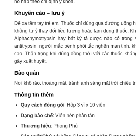
hô hấp theo chỉ định y khoa.
Khuyến cáo – lưu ý
Để xa tầm tay trẻ em. Thuốc chỉ dùng qua đường uống h
không tự ý thay đổi liều lượng hoặc lạm dụng thuốc. 
Alphachymotrypsin hay bất kỳ tá dược nào có trong 
antitrypsin, người mắc bệnh phổi tắc nghẽn mạn tính, 
cao. Thận trọng khi dùng đồng thời với các thuốc khá
gây xuất huyết.
Bảo quản
Nơi khô ráo, thoáng mát, tránh ánh sáng mặt trời chiếu t
Thông tin thêm
Quy cách đóng gói
: Hộp 3 vỉ x 10 viên
Dạng bào chế
: Viên nén phân tán
Thương hiệu
: Phong Phú