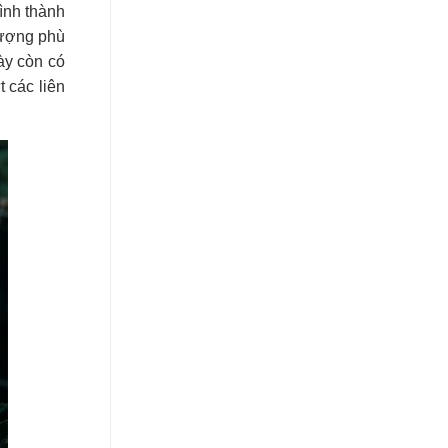
ình thành
tượng phù
ày còn có
 các liên