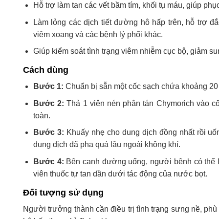
Hỗ trợ làm tan các vết bầm tím, khối tụ máu, giúp ph
Làm lỏng các dịch tiết đường hô hấp trên, hỗ trợ 
viêm xoang và các bệnh lý phổi khác.
Giúp kiểm soát tình trạng viêm nhiễm cục bộ, giảm su
Cách dùng
Bước 1:
Chuẩn bị sẵn một cốc sạch chứa khoảng 20 
Bước 2:
Thả 1 viên nén phân tán Chymorich vào cốc
toàn.
Bước 3:
Khuấy nhẹ cho dung dịch đồng nhất rồi uống
dung dịch đã pha quá lâu ngoài không khí.
Bước 4:
Bên cạnh đường uống, người bệnh có thể lự
viên thuốc tự tan dần dưới tác động của nước bọt.
Đối tượng sử dụng
Người trưởng thành cần điều trị tình trạng sưng nề, p