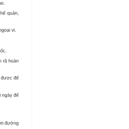
ao.
phế quản,
goại vi.
ốc.
n rã hoàn
g được để
i ngày để
iêm đường