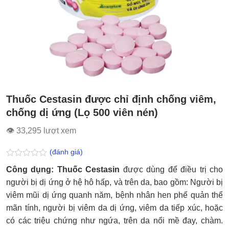
Thuốc Cestasin được chỉ định chống viêm,
chống dị ứng (Lọ 500 viên nén)
👁 33,295 lượt xem
(đánh giá)
Được
Công dụng:
Thuốc Cestasin
được dùng để điều trị cho
xếp
hạng
người bị dị ứng ở hệ hô hấp, và trên da, bao gồm: Người bị
0.0
viêm mũi dị ứng quanh năm, bệnh nhân hen phế quản thể
5
sao
mãn tính, người bị viêm da dị ứng, viêm da tiếp xúc, hoặc
có các triệu chứng như ngứa, trên da nổi mề đay, chàm.