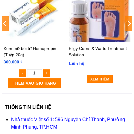
Kem mỡ bôi trĩ Hemopropin
Ellgy Corns & Warts Treatment
(Tuýp 20g)
Solution
300.000
₫
Liên hệ
XEM THÊM
THÊM VÀO GIỎ HÀNG
THÔNG TIN LIÊN HỆ
Nhà thuốc Việt số 1: 596 Nguyễn Chí Thanh, Phường
Minh Phụng, TP.HCM