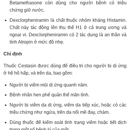
Betamethasone còn dùng cho người bệnh có triệu
chứng giữ nước.
Dexclorpheniramin là chất thuộc nhóm kháng Histamin.
Chất này tác động lên thụ thể H1 ở cả trung ương và
ngoại vi. Dexclorpheniramin có 2 tác dụng là an thần và
tính Atropin ở mức độ nhẹ.
Chỉ định
Thuốc Cestasin được dùng để điều trị cho người bị dị ứng
ở hệ hô hấp, và trên da, bao gồm:
Người bị viêm mũi dị ứng quanh năm.
Bệnh nhân hen phế quản thể mãn tính.
Người bị viêm da dị ứng, viêm da tiếp xúc, hoặc có các
triệu chứng như ngứa, trên da nổi mề đay, chàm.
Dùng thuốc để kiểm soát tình trạng viêm hoặc tiết dịch
trong một số bệnh lý của mắt.