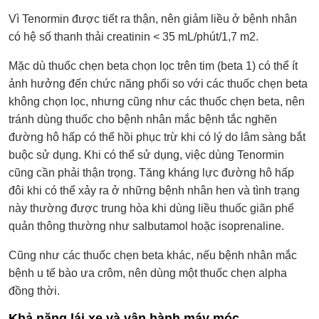
Vì Tenormin được tiết ra thận, nên giảm liều ở bệnh nhân
có hệ số thanh thải creatinin < 35 mL/phút/1,7 m2.
Mặc dù thuốc chẹn beta chọn lọc trên tim (beta 1) có thể ít
ảnh hưởng đến chức năng phổi so với các thuốc chẹn beta
không chọn lọc, nhưng cũng như các thuốc chẹn beta, nên
tránh dùng thuốc cho bệnh nhân mắc bệnh tắc nghẽn
đường hô hấp có thể hồi phục trừ khi có lý do lâm sàng bắt
buộc sử dụng. Khi có thể sử dụng, việc dùng Tenormin
cũng cần phải thận trọng. Tăng kháng lực đường hô hấp
đôi khi có thể xảy ra ở những bệnh nhân hen và tình trạng
này thường được trung hòa khi dùng liều thuốc giãn phế
quản thông thường như salbutamol hoặc isoprenaline.
Cũng như các thuốc chẹn beta khác, nếu bệnh nhân mắc
bệnh u tế bào ưa crôm, nên dùng một thuốc chẹn alpha
đồng thời.
Khả năng lái xe và vận hành máy móc