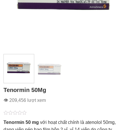
Tenormin 50Mg
👁 209,456 lượt xem
Được
Tenormin 50 mg
với hoạt chất chính là atenolol 50mg,
xếp
hạng
dạng viên nén bao film hộp 2 vỉ, vỉ 14 viên do công ty