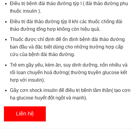
Ðiều trị bệnh đái tháo đường týp I ( đái tháo đường phụ
0.0
5
thuộc insulin ).
sao
Điều trị đái tháo đường týp II khi các thuốc chống đái
tháo đường tổng hợp không còn hiệu quả.
Thuốc được chỉ định để ổn định bệnh đái tháo đường
ban đầu và đặc biệt dùng cho những trường hợp cấp
cứu của bệnh đái tháo đường.
Trẻ em gầy yếu, kém ăn, suy dinh dưỡng, nôn nhiều và
rối loạn chuyển hoá đường( thường truyền glucose kết
hợp với insulin).
Gây cơn shock insulin để điều trị bệnh tâm thần( tạo cơn
hạ glucose huyết đột ngột và mạnh).
Liên hệ