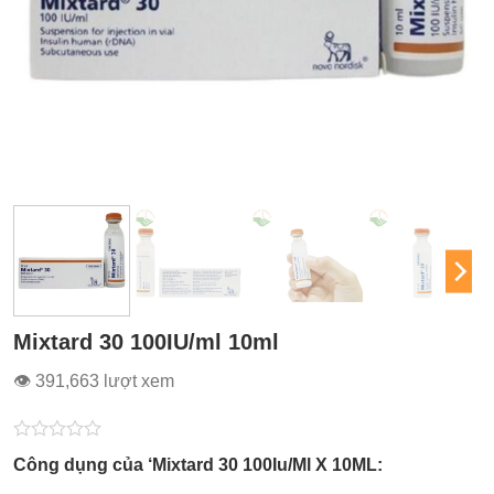
Mixtard 30 100IU/ml 10ml
👁 391,663 lượt xem
Được
Công dụng của ‘Mixtard 30 100Iu/Ml X 10ML:
xếp
hạng