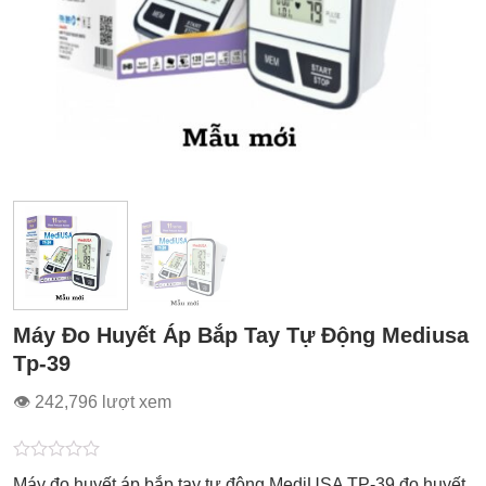
Máy Đo Huyết Áp Bắp Tay Tự Động Mediusa
Tp-39
👁 242,796 lượt xem
Được
Máy đo huyết áp bắp tay tự động MediUSA TP-39 đo huyết