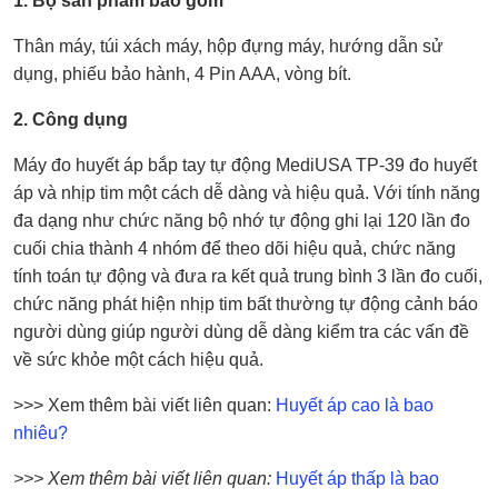
1. Bộ sản phẩm bao gồm
Thân máy, t
úi xách máy, h
ộp đựng máy, h
ướng dẫn sử
dụng, p
hiếu bảo hành,
4 Pin AAA, v
òng bít.
2. Công dụng
Máy đo huyết áp bắp tay tự động MediUSA TP-39 đo huyết
áp và nhịp tim một cách dễ dàng và hiệu quả. Với tính năng
đa dạng như chức năng bộ nhớ tự động ghi lại 120 lần đo
cuối chia thành 4 nhóm để theo dõi hiệu quả, chức năng
tính toán tự động và đưa ra kết quả trung bình 3 lần đo cuối,
chức năng phát hiện nhịp tim bất thường tự động cảnh báo
người dùng giúp người dùng dễ dàng kiểm tra các vấn đề
về sức khỏe một cách hiệu quả.
>>> Xem thêm bài viết liên quan:
Huyết áp cao là bao
nhiêu?
>>> Xem thêm bài viết liên quan:
Huyết áp thấp là bao