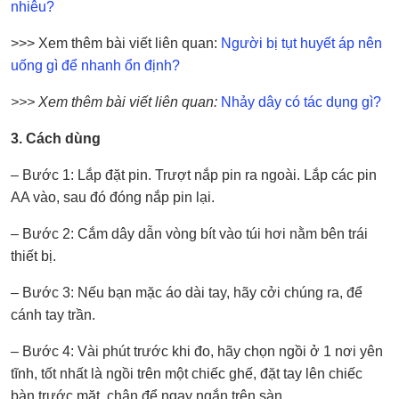
nhiêu?
>>> Xem thêm bài viết liên quan:
Người bị tụt huyết áp nên
uống gì để nhanh ổn định?
>>> Xem thêm bài viết liên quan:
Nhảy dây có tác dụng gì?
3. Cách dùng
– Bước 1: Lắp đặt pin. Trượt nắp pin ra ngoài. Lắp các pin
AA vào, sau đó đóng nắp pin lại.
– Bước 2: Cắm dây dẫn vòng bít vào túi hơi nằm bên trái
thiết bị.
– Bước 3: Nếu bạn mặc áo dài tay, hãy cởi chúng ra, để
cánh tay trần.
– Bước 4: Vài phút trước khi đo, hãy chọn ngồi ở 1 nơi yên
tĩnh, tốt nhất là ngồi trên một chiếc ghế, đặt tay lên chiếc
bàn trước mặt, chân để ngay ngắn trên sàn.