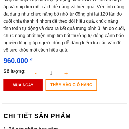
xếp
hạng
áp và nhịp tim một cách dễ dàng và hiệu quả. Với tính năng
0.0
đa dạng như chức năng bộ nhớ tự động ghi lại 120 lần đo
5
sao
cuối chia thành 4 nhóm để theo dõi hiệu quả, chức năng
tính toán tự động và đưa ra kết quả trung bình 3 lần đo cuối,
chức năng phát hiện nhịp tim bất thường tự động cảnh báo
người dùng giúp người dùng dễ dàng kiểm tra các vấn đề
về sức khỏe một cách hiệu quả.
960.000
₫
Số lượng:
THÊM VÀO GIỎ HÀNG
MUA NGAY
CHI TIẾT SẢN PHẨM