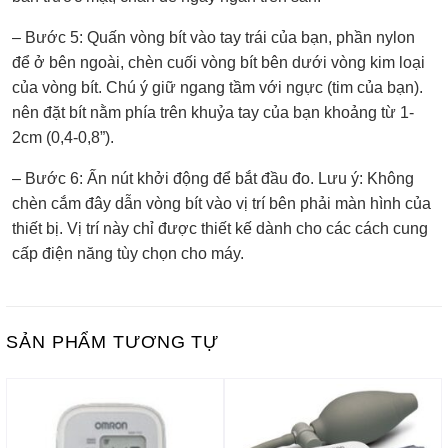
– Bước 5: Quấn vòng bít vào tay trái của bạn, phần nylon
để ở bên ngoài, chèn cuối vòng bít bên dưới vòng kim loại
của vòng bít. Chú ý giữ ngang tầm với ngực (tim của bạn).
nên đặt bít nằm phía trên khuỷa tay của bạn khoảng từ 1-
2cm (0,4-0,8”).
– Bước 6: Ấn nút khởi động để bắt đầu đo. Lưu ý: Không
chèn cắm đây dẫn vòng bít vào vị trí bên phải màn hình của
thiết bị. Vị trí này chỉ được thiết kế dành cho các cách cung
cấp điện năng tùy chọn cho máy.
SẢN PHẨM TƯƠNG TỰ