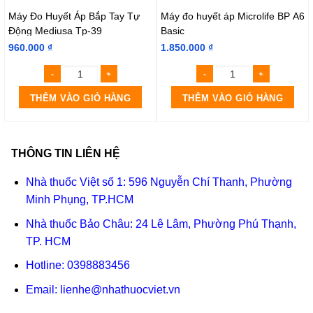
Máy Đo Huyết Áp Bắp Tay Tự
Máy đo huyết áp Microlife BP A6
Động Mediusa Tp-39
Basic
960.000
₫
1.850.000
₫
THÊM VÀO GIỎ HÀNG
THÊM VÀO GIỎ HÀNG
THÔNG TIN LIÊN HỆ
Nhà thuốc Việt số 1: 596 Nguyễn Chí Thanh, Phường
Minh Phụng, TP.HCM
Nhà thuốc Bảo Châu: 24 Lê Lâm, Phường Phú Thạnh,
TP. HCM
Hotline:
0398883456
Email:
lienhe@nhathuocviet.vn