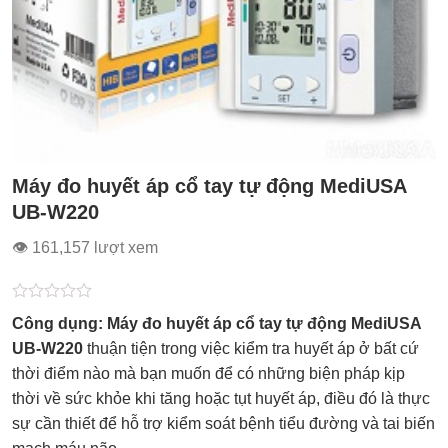
Máy đo huyết áp cổ tay tự động MediUSA
UB-W220
👁 161,157 lượt xem
Được
Công dụng: Máy đo huyết áp cổ tay tự động MediUSA
xếp
hạng
UB-W220
thuận tiện trong việc kiểm tra huyết áp ở bất cứ
0.0
thời điểm nào mà bạn muốn để có những biện pháp kịp
5
sao
thời về sức khỏe khi tăng hoặc tụt huyết áp, điều đó là thực
sự cần thiết để hỗ trợ kiểm soát bệnh tiểu đường và tai biến