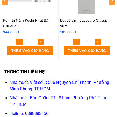
Kem trị Nám Kochi Nhật Bản
Bọt vệ sinh Ladycare Classic
(Hũ 30g)
90ml
944.000
₫
169.000
₫
THÊM VÀO GIỎ HÀNG
THÊM VÀO GIỎ HÀNG
THÔNG TIN LIÊN HỆ
Nhà thuốc Việt số 1: 596 Nguyễn Chí Thanh, Phường
Minh Phụng, TP.HCM
Nhà thuốc Bảo Châu: 24 Lê Lâm, Phường Phú Thạnh,
TP. HCM
Hotline:
0398883456