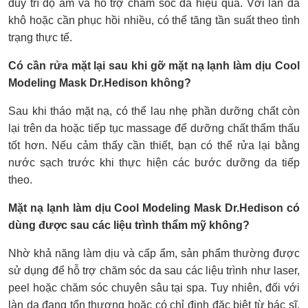
duy trì độ ẩm và hỗ trợ chăm sóc da hiệu quả. Với làn da
khô hoặc cần phục hồi nhiều, có thể tăng tần suất theo tình
trạng thực tế.
Có cần rửa mặt lại sau khi gỡ mặt nạ lạnh làm dịu Cool
Modeling Mask Dr.Hedison không?
Sau khi tháo mặt nạ, có thể lau nhẹ phần dưỡng chất còn
lại trên da hoặc tiếp tục massage để dưỡng chất thẩm thấu
tốt hơn. Nếu cảm thấy cần thiết, bạn có thể rửa lại bằng
nước sạch trước khi thực hiện các bước dưỡng da tiếp
theo.
Mặt nạ lạnh làm dịu Cool Modeling Mask Dr.Hedison có
dùng được sau các liệu trình thẩm mỹ không?
Nhờ khả năng làm dịu và cấp ẩm, sản phẩm thường được
sử dụng để hỗ trợ chăm sóc da sau các liệu trình như laser,
peel hoặc chăm sóc chuyên sâu tại spa. Tuy nhiên, đối với
làn da đang tổn thương hoặc có chỉ định đặc biệt từ bác sĩ,