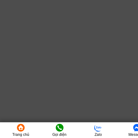
Trang chủ
Gọi điện
Zalo
Mess