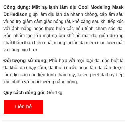
Được
Công dụng: Mặt nạ lạnh làm dịu Cool Modeling Mask
xếp
hạng
Dr.Hedison
giúp làm dịu làn da nhanh chóng, cấp ẩm sâu
0.0
và hỗ trợ giảm cảm giác nóng rát, khô căng sau khi tiếp xúc
5
sao
với ánh nắng hoặc thực hiện các liệu trình chăm sóc da.
Sản phẩm tạo lớp mặt nạ ôm khít bề mặt da, giúp dưỡng
chất thẩm thấu hiệu quả, mang lại làn da mềm mại, tươi mát
và căng mịn hơn.
Đối tượng sử dụng:
Phù hợp với mọi loại da, đặc biệt là
da khô, da nhạy cảm, da thiếu nước hoặc làn da cần được
làm dịu sau các liệu trình thẩm mỹ, laser, peel da hay tiếp
xúc nhiều với môi trường nắng nóng.
Quy cách đóng gói:
Gói 1kg.
Liên hệ