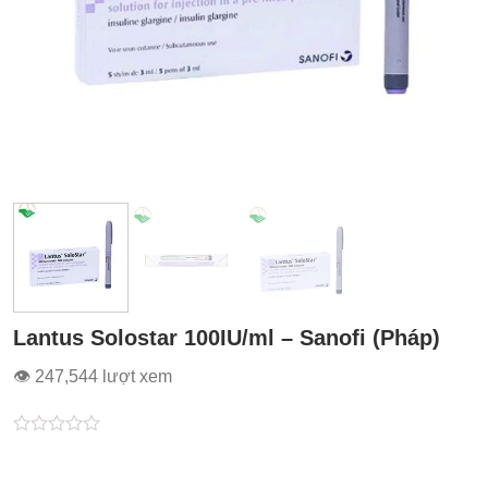
Lantus Solostar 100IU/ml – Sanofi (Pháp)
👁 247,544 lượt xem
Được
xếp
hạng