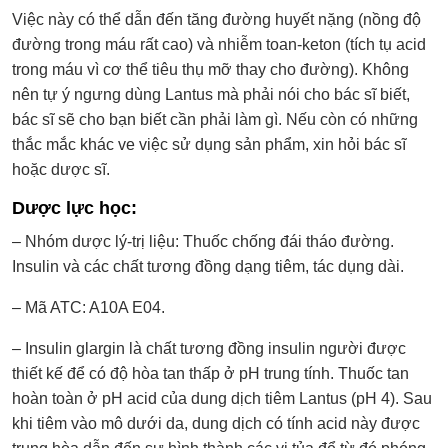
Việc này có thể dẫn đến tăng đường huyết nặng (nồng độ
đường trong máu rất cao) và nhiễm toan-keton (tích tụ acid
trong máu vì cơ thể tiêu thụ mỡ thay cho đường). Không
nên tự ý ngưng dùng Lantus mà phải nói cho bác sĩ biết,
bác sĩ sẽ cho bạn biết cần phải làm gì. Nếu còn có những
thắc mắc khác ve việc sử dụng sản phẩm, xin hỏi bác sĩ
hoặc dược sĩ.
Dược lực học:
– Nhóm dược lý-trị liệu: Thuốc chống đái tháo đường.
Insulin và các chất tương đồng dạng tiêm, tác dụng dài.
– Mã ATC: A10A E04.
– Insulin glargin là chất tương đồng insulin người được
thiết kế để có độ hòa tan thấp ở pH trung tính. Thuốc tan
hoàn toàn ở pH acid của dung dịch tiêm Lantus (pH 4). Sau
khi tiêm vào mô dưới da, dung dịch có tính acid này được