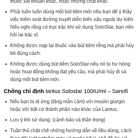
thuốc sát khuẩn khác, hoặc những chất khác.
Phải luôn luôn dùng một bút tiêm mới nếu bạn để ý thấy
việc kiểm soát đường huyết diễn biến xấu ngoài dự kiến.
Nếu nghi rằng có trục trặc khi sử dụng SoloStar, bạn nên
hỏi lại bác sĩ.
Không được nạp lại thuốc vào bút tiêm rỗng mà phải hủy
bỏ đúng cách.
Không được dùng bút tiêm SoloStar nếu nó bị hư hỏng
hoặc hoạt động không đạt yêu cầu, mà phải hủy đi và
dùng một bút tiêm mới.
Chống chỉ định
lantus Solostar 100IU/ml – Sanofi
Nếu bạn bị dị ứng (tăng mẫn cảm) với insulin glargin
hoặc với bất cứ thành phần nào khác của Lantus.
Lưu ý khi sử dụng: (cảnh báo và thận trọng)
Tuân thủ chặt chẽ những hướng dẫn về liều dùng, cách