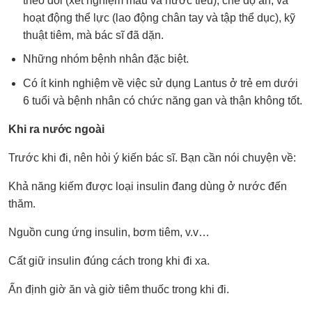
theo dõi (xét nghiệm máu và nước tiểu), chế độ ăn, và
hoạt động thể lực (lao động chân tay và tập thể dục), kỹ
thuật tiêm, mà bác sĩ đã dặn.
Những nhóm bệnh nhân đặc biệt.
Có ít kinh nghiệm về việc sử dụng Lantus ở trẻ em dưới
6 tuổi và bệnh nhân có chức năng gan và thận không tốt.
Khi ra nước ngoài
Trước khi đi, nên hỏi ý kiến bác sĩ. Bạn cần nói chuyện về:
Khả năng kiếm được loại insulin đang dùng ở nước đến
thăm.
Nguồn cung ứng insulin, bơm tiêm, v.v…
Cất giữ insulin đúng cách trong khi đi xa.
Ấn định giờ ăn và giờ tiêm thuốc trong khi đi.