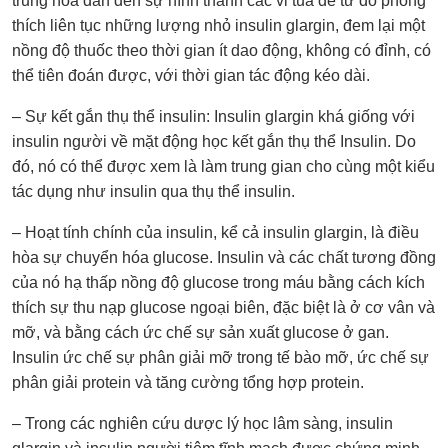
trung hòa dẫn đến sự hình thành các vi tủa để từ đó phóng
thích liên tục những lượng nhỏ insulin glargin, đem lại một
nồng độ thuốc theo thời gian ít dao động, không có đỉnh, có
thể tiên đoán được, với thời gian tác động kéo dài.
– Sự kết gắn thụ thể insulin: Insulin glargin khá giống với
insulin người về mặt động học kết gắn thụ thể Insulin. Do
đó, nó có thể được xem là làm trung gian cho cùng một kiểu
tác dụng như insulin qua thụ thể insulin.
– Hoạt tính chính của insulin, kể cả insulin glargin, là điều
hòa sự chuyển hóa glucose. Insulin và các chất tương đồng
của nó hạ thấp nồng độ glucose trong máu bằng cách kích
thích sự thu nạp glucose ngoại biên, đặc biệt là ở cơ vân và
mỡ, và bằng cách ức chế sự sản xuất glucose ở gan.
Insulin ức chế sự phân giải mỡ trong tế bào mỡ, ức chế sự
phân giải protein và tăng cường tổng hợp protein.
– Trong các nghiên cứu dược lý học lâm sàng, insulin