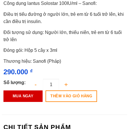
Công dụng lantus Solostar 100IU/ml – Sanofi:
0.0
5
sao
Điều trị tiểu đường ở người lớn, trẻ em từ 6 tuổi trở lên, khi
cần điều trị insulin.
Đối tượng sử dụng: Người lớn, thiếu niên, trẻ em từ 6 tuổi
trở lên
Đóng gói: Hộp 5 cây x 3ml
Thương hiệu: Sanofi (Pháp)
290.000
₫
Số lượng:
THÊM VÀO GIỎ HÀNG
MUA NGAY
CHI TIẾT SẢN PHẨM