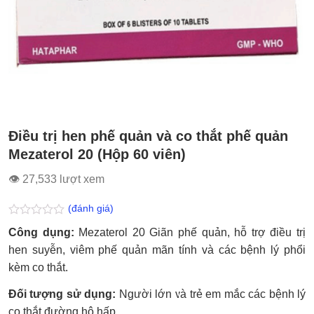
Điều trị hen phế quản và co thắt phế quản
Mezaterol 20 (Hộp 60 viên)
👁 27,533 lượt xem
(đánh giá)
Được
Công dụng:
Mezaterol 20 Giãn phế quản, hỗ trợ điều trị
xếp
hạng
hen suyễn, viêm phế quản mãn tính và các bệnh lý phổi
0.0
kèm co thắt.
5
sao
Đối tượng sử dụng:
Người lớn và trẻ em mắc các bệnh lý
co thắt đường hô hấp.