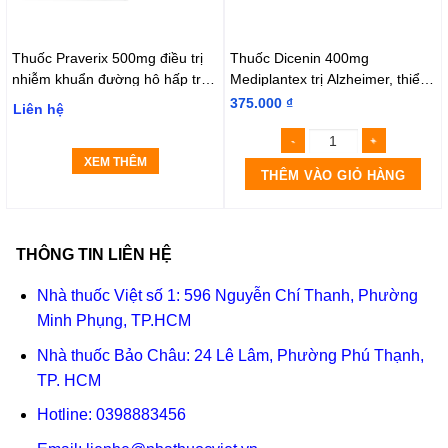
Thuốc Praverix 500mg điều trị
Thuốc Dicenin 400mg
nhiễm khuẩn đường hô hấp trên
Mediplantex trị Alzheimer, thiểu
và dưới (Hộp 1 vỉ x10 viên)
năng não bộ, suy giảm trí nhớ
375.000
₫
Liên hệ
(3 vỉ x 10 viên)
XEM THÊM
THÊM VÀO GIỎ HÀNG
THÔNG TIN LIÊN HỆ
Nhà thuốc Việt số 1: 596 Nguyễn Chí Thanh, Phường
Minh Phụng, TP.HCM
Nhà thuốc Bảo Châu: 24 Lê Lâm, Phường Phú Thạnh,
TP. HCM
Hotline:
0398883456