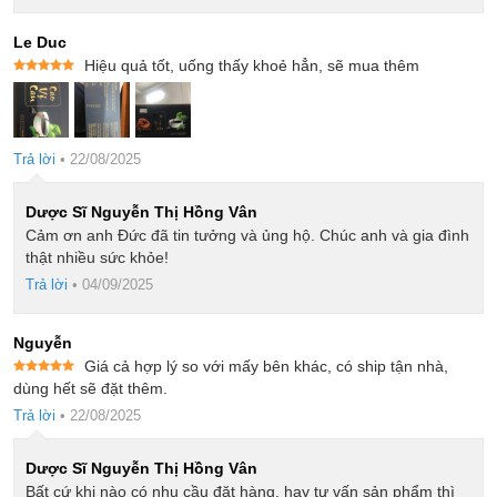
Le Duc
Hiệu quả tốt, uống thấy khoẻ hẳn, sẽ mua thêm
Được xếp
hạng
5
5
sao
Trả lời
•
22/08/2025
Dược Sĩ Nguyễn Thị Hồng Vân
Cảm ơn anh Đức đã tin tưởng và ủng hộ. Chúc anh và gia đình
thật nhiều sức khỏe!
Trả lời
•
04/09/2025
Nguyễn
Giá cả hợp lý so với mấy bên khác, có ship tận nhà,
Được xếp
dùng hết sẽ đặt thêm.
hạng
5
5
sao
Trả lời
•
22/08/2025
Dược Sĩ Nguyễn Thị Hồng Vân
Bất cứ khi nào có nhu cầu đặt hàng, hay tư vấn sản phẩm thì