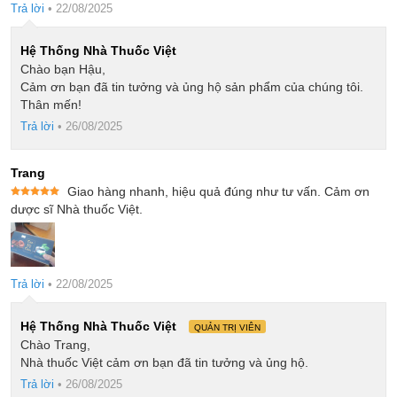
Trả lời
•
22/08/2025
Hệ Thống Nhà Thuốc Việt
Chào bạn Hậu,
Cảm ơn bạn đã tin tưởng và ủng hộ sản phẩm của chúng tôi.
Thân mến!
Trả lời
•
26/08/2025
Trang
Giao hàng nhanh, hiệu quả đúng như tư vấn. Cảm ơn
Được xếp
dược sĩ Nhà thuốc Việt.
hạng
5
5
sao
Trả lời
•
22/08/2025
Hệ Thống Nhà Thuốc Việt
QUẢN TRỊ VIÊN
Chào Trang,
Nhà thuốc Việt cảm ơn bạn đã tin tưởng và ủng hộ.
Trả lời
•
26/08/2025