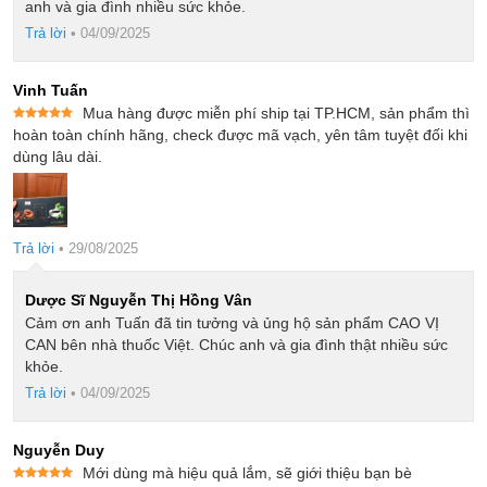
anh và gia đình nhiều sức khỏe.
Trả lời
•
04/09/2025
Vinh Tuấn
Mua hàng được miễn phí ship tại TP.HCM, sản phẩm thì
Được xếp
hoàn toàn chính hãng, check được mã vạch, yên tâm tuyệt đối khi
hạng
5
5
dùng lâu dài.
sao
Trả lời
•
29/08/2025
Dược Sĩ Nguyễn Thị Hồng Vân
Cảm ơn anh Tuấn đã tin tưởng và ủng hộ sản phẩm CAO VỊ
CAN bên nhà thuốc Việt. Chúc anh và gia đình thật nhiều sức
khỏe.
Trả lời
•
04/09/2025
Nguyễn Duy
Mới dùng mà hiệu quả lắm, sẽ giới thiệu bạn bè