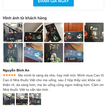
ĐÁNH GIÁ NGAY
Hình ảnh từ khách hàng
3 ảnh
3 ảnh
3 ảnh
3 ảnh
Nguyễn Bình An
Mẹ mình bị vàng da nhẹ, hay mệt mỏi. Mình mua Cao Vị
Được xếp
Can ở Nhà thuốc Việt cho mẹ uống, sau 2 hộp thấy sức khỏe cải
hạng
5
5
thiện rõ, da sáng hơn, mẹ ăn uống cũng ngon miệng hơn. Cảm ơn
sao
Nhà thuốc Việt tư vấn tận tình.