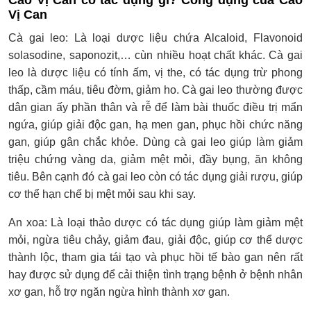
Vị Can
Cà gai leo: Là loại dược liệu chứa Alcaloid, Flavonoid
solasodine, saponozit,… cùn nhiều hoạt chất khác. Cà gai
leo là dược liệu có tính ấm, vị the, có tác dụng trừ phong
thấp, cầm máu, tiêu đờm, giảm ho. Cà gai leo thường được
dân gian ấy phần thân và rễ để làm bài thuốc điều trị mẩn
ngứa, giúp giải độc gan, hạ men gan, phục hồi chức năng
gan, giúp gân chắc khỏe. Dùng cà gai leo giúp làm giảm
triệu chứng vàng da, giảm mệt mỏi, đầy bụng, ăn không
tiêu. Bên cạnh đó cà gai leo còn có tác dụng giải rượu, giúp
cơ thể hạn chế bị mệt mỏi sau khi say.
An xoa: Là loại thảo dược có tác dụng giúp làm giảm mệt
mỏi, ngừa tiêu chảy, giảm đau, giải độc, giúp cơ thể dược
thành lộc, tham gia tái tạo và phục hồi tế bào gan nên rất
hay được sử dụng để cải thiện tình trạng bệnh ở bệnh nhân
xơ gan, hỗ trợ ngăn ngừa hình thành xơ gan.