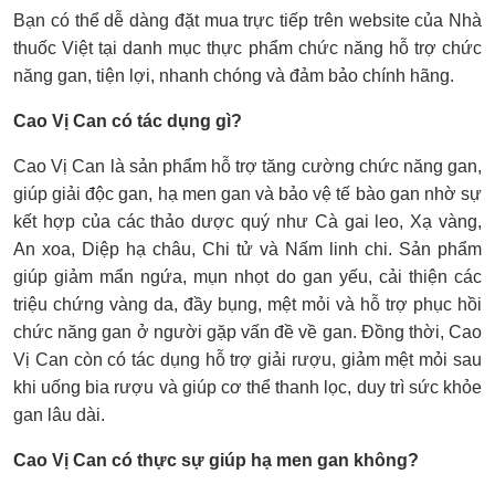
Bạn có thể dễ dàng đặt mua trực tiếp trên website của Nhà
thuốc Việt tại danh mục thực phẩm chức năng hỗ trợ chức
năng gan, tiện lợi, nhanh chóng và đảm bảo chính hãng.
Cao Vị Can có tác dụng gì?
Cao Vị Can là sản phẩm hỗ trợ tăng cường chức năng gan,
giúp giải độc gan, hạ men gan và bảo vệ tế bào gan nhờ sự
kết hợp của các thảo dược quý như Cà gai leo, Xạ vàng,
An xoa, Diệp hạ châu, Chi tử và Nấm linh chi. Sản phẩm
giúp giảm mẩn ngứa, mụn nhọt do gan yếu, cải thiện các
triệu chứng vàng da, đầy bụng, mệt mỏi và hỗ trợ phục hồi
chức năng gan ở người gặp vấn đề về gan. Đồng thời, Cao
Vị Can còn có tác dụng hỗ trợ giải rượu, giảm mệt mỏi sau
khi uống bia rượu và giúp cơ thể thanh lọc, duy trì sức khỏe
gan lâu dài.
Cao Vị Can có thực sự giúp hạ men gan không?