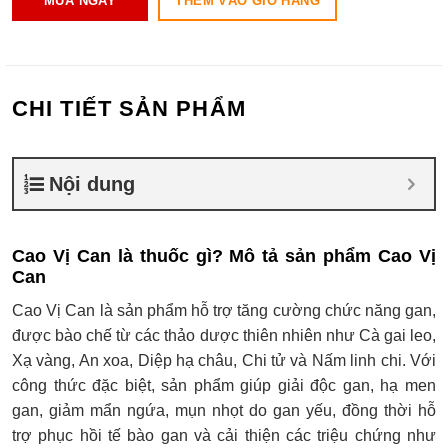
THÊM VÀO GIỎ HÀNG
MUA NGAY
CHI TIẾT SẢN PHẨM
Nội dung
Cao Vị Can là thuốc gì?
Mô tả sản phẩm Cao Vị
Can
Cao Vị Can là sản phẩm hỗ trợ tăng cường chức năng gan,
được bào chế từ các thảo dược thiên nhiên như Cà gai leo,
Xạ vàng, An xoa, Diệp hạ châu, Chi tử và Nấm linh chi. Với
công thức đặc biệt, sản phẩm giúp giải độc gan, hạ men
gan, giảm mẩn ngứa, mụn nhọt do gan yếu, đồng thời hỗ
trợ phục hồi tế bào gan và cải thiện các triệu chứng như