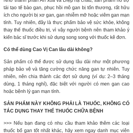
Nhờ thành phần An xoa và Diệp hạ châu, sản phẩm hỗ trợ
tái tạo tế bào gan, phục hồi mô gan bị tổn thương, rất hữu
ích cho người bị xơ gan, gan nhiễm mỡ hoặc viêm gan mạn
tính. Tuy nhiên, đây là thực phẩm bảo vệ sức khỏe, không
thay thế thuốc điều trị, vì vậy người bệnh nên tham khảo ý
kiến bác sĩ trước khi sử dụng song song với thuốc kê đơn.
Có thể dùng Cao Vị Can lâu dài không?
Sản phẩm có thể được sử dụng lâu dài như một phương
pháp bảo vệ và tăng cường chức năng gan tự nhiên. Tuy
nhiên, nên chia thành các đợt sử dụng (ví dụ: 2–3 tháng
dùng, 1 tháng nghỉ), đặc biệt với người có men gan cao
hoặc bệnh lý gan mạn tính.
SẢN PHẨM NÀY KHÔNG PHẢI LÀ THUỐC, KHÔNG CÓ
TÁC DỤNG THAY THẾ THUỐC CHỮA BỆNH
>>> Nếu bạn đang có nhu cầu tham khảo thêm các loại
thuốc bổ gan tốt nhất khác, hãy xem ngay danh mục viên