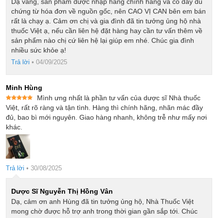
Dạ vâng, sản phẩm được nhập hàng chính hãng và có đầy đủ
chứng từ hóa đơn về nguồn gốc, nên CAO VỊ CAN bên em bán
rất là chạy ạ. Cảm ơn chị và gia đình đã tin tưởng ủng hộ nhà
thuốc Việt ạ, nếu cần liên hệ đặt hàng hay cần tư vấn thêm về
sản phẩm nào chị cứ liên hệ lại giúp em nhé. Chúc gia đình
nhiều sức khỏe ạ!
Trả lời
•
04/09/2025
Minh Hùng
Mình ưng nhất là phần tư vấn của dược sĩ Nhà thuốc
Được xếp
Việt, rất rõ ràng và tận tình. Hàng thì chính hãng, nhãn mác đầy
hạng
5
5
đủ, bao bì mới nguyên. Giao hàng nhanh, không trễ như mấy nơi
sao
khác.
Trả lời
•
30/08/2025
Dược Sĩ Nguyễn Thị Hồng Vân
Dạ, cảm ơn anh Hùng đã tin tưởng ủng hộ, Nhà Thuốc Việt
mong chờ được hỗ trợ anh trong thời gian gần sắp tới. Chúc