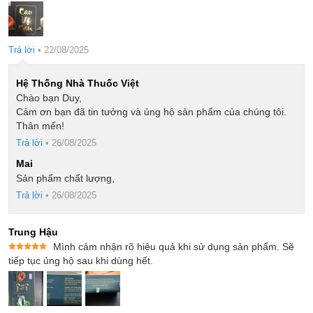
Được xếp
hạng
5
5
sao
Trả lời
•
22/08/2025
Hệ Thống Nhà Thuốc Việt
Chào bạn Duy,
Cảm ơn bạn đã tin tưởng và ủng hộ sản phẩm của chúng tôi.
Thân mến!
Trả lời
•
26/08/2025
Mai
Sản phẩm chất lượng,
Trả lời
•
26/08/2025
Trung Hậu
Mình cảm nhận rõ hiệu quả khi sử dụng sản phẩm. Sẽ
Được xếp
tiếp tục ủng hộ sau khi dùng hết.
hạng
5
5
sao