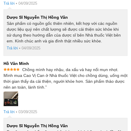
Trả lời
•
04/09/2025
Dược Sĩ Nguyễn Thị Hồng Vân
Sản phẩm có nguồn gốc thiên nhiên, kết hợp với các nguồn
dược liệu quý nên chất lượng sẽ được cải thiện sức khỏe khi
sử dụng theo hướng dẫn của dược sĩ bên Nhà thuốc Việt bên
em. Kính chúc anh và gia đình thật nhiều sức khỏe.
Trả lời
•
04/09/2025
Hồ Văn Minh
Chồng mình hay nhậu, da xấu và hay nổi mụn nhọt.
Được xếp
Mình mua Cao Vị Can ở Nhà thuốc Việt cho chồng dùng, uống một
hạng
5
5
thời gian thấy da cải thiện, người khỏe hơn. Sản phẩm thảo dược
sao
nên an toàn, lành tính.”
Trả lời
•
03/09/2025
Dược Sĩ Nguyễn Thị Hồng Vân