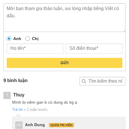
Anh
Chị
GỬI
9 bình luận
Thuy
T
Mình bị viêm gan b có dung dc kg ạ
Trả lời
•
2 tuần trước
Anh Dung
AD
QUẢN TRỊ VIÊN