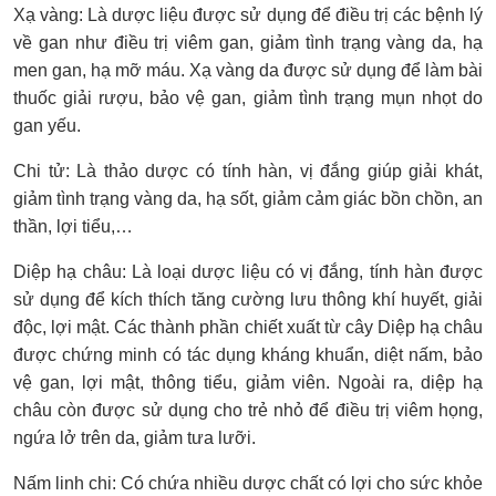
Xạ vàng: Là dược liệu được sử dụng để điều trị các bệnh lý
về gan như điều trị viêm gan, giảm tình trạng vàng da, hạ
men gan, hạ mỡ máu. Xạ vàng da được sử dụng để làm bài
thuốc giải rượu, bảo vệ gan, giảm tình trạng mụn nhọt do
gan yếu.
Chi tử: Là thảo dược có tính hàn, vị đắng giúp giải khát,
giảm tình trạng vàng da, hạ sốt, giảm cảm giác bồn chồn, an
thần, lợi tiểu,…
Diệp hạ châu: Là loại dược liệu có vị đắng, tính hàn được
sử dụng để kích thích tăng cường lưu thông khí huyết, giải
độc, lợi mật. Các thành phần chiết xuất từ cây Diệp hạ châu
được chứng minh có tác dụng kháng khuẩn, diệt nấm, bảo
vệ gan, lợi mật, thông tiểu, giảm viên. Ngoài ra, diệp hạ
châu còn được sử dụng cho trẻ nhỏ để điều trị viêm họng,
ngứa lở trên da, giảm tưa lưỡi.
Nấm linh chi: Có chứa nhiều dược chất có lợi cho sức khỏe