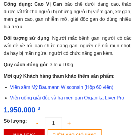
10
trên 5
5.0
Công dụng: Cao Vị Can
bào chế dưới dạng cao, thảo
dựa trên
đánh giá
dược rất tốt cho người bị những người bị viêm gan, xơ gan,
men gan cao, gan nhiễm mỡ, giải độc gan do dùng nhiều
bia rượu.
Đối tượng sử dụng
: Người mắc bệnh gan; người có các
vấn đề về rối loạn chức năng gan; người dễ nổi mụn nhọt,
da hay bị mẩn ngứa; người có chức năng gan kém.
Quy cách đóng gói:
3 lọ x 100g
Mời quý Khách hàng tham khảo thêm sản phẩm:
Viên sâm Mỹ Baumann Wisconsin (Hộp 60 viên)
Viên uống giải độc và hạ men gan Organika Liver Pro
1.950.000
₫
Số lượng: