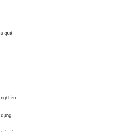
ệu quả.
mg/ liều
ử dụng