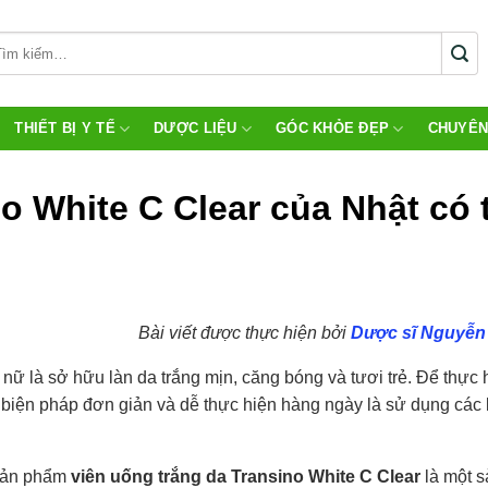
THIẾT BỊ Y TẾ
DƯỢC LIỆU
GÓC KHỎE ĐẸP
CHUYÊN
o White C Clear của Nhật có 
Bài viết được thực hiện bởi
Dược sĩ Nguyễn
ữ là sở hữu làn da trắng mịn, căng bóng và tươi trẻ. Để thực 
t biện pháp đơn giản và dễ thực hiện hàng ngày là sử dụng các 
 sản phẩm
viên uống trắng da Transino White C Clear
là một 