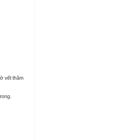
mờ vết thâm
rong.