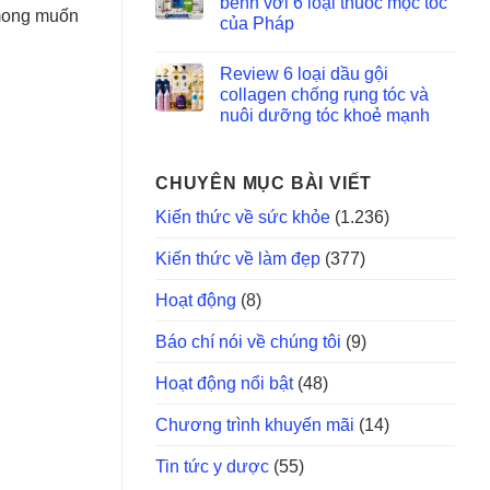
bềnh với 6 loại thuốc mọc tóc
 mong muốn
của Pháp
Review 6 loại dầu gội
collagen chống rụng tóc và
nuôi dưỡng tóc khoẻ mạnh
CHUYÊN MỤC BÀI VIẾT
Kiến thức về sức khỏe
(1.236)
Kiến thức về làm đẹp
(377)
Hoạt động
(8)
Báo chí nói về chúng tôi
(9)
Hoạt động nổi bật
(48)
Chương trình khuyến mãi
(14)
Tin tức y dược
(55)