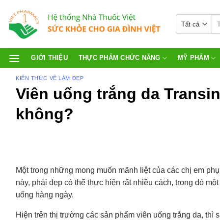
GIỚI THIỆU
THỰC PHẨM CHỨC NĂNG
MỸ PHẨM
KIẾN THỨC VỀ LÀM ĐẸP
Viên uống trắng da Transin
không?
Một trong những mong muốn mãnh liệt của các chị em phụ n
này, phái đẹp có thể thực hiện rất nhiều cách, trong đó mộ
uống hàng ngày.
Hiện trên thị trường các sản phẩm viên uống trắng da, thì