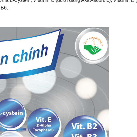
 là L-Cystein, Vitamin C (dưới dạng Axit Ascorbic), Vitamin E
 B6.