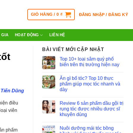
GIỎ HÀNG /
0
₫
ĐĂNG NHẬP / ĐĂNG KÝ
 GIA
HOẠT ĐỘNG
LIÊN HỆ
BÀI VIẾT MỚI CẬP NHẬT
tốt
Top 10+ loại sâm quý phổ
biến trên thị trường hiện nay
Ăn gì bổ tóc? Top 10 thực
phẩm giúp mọc tóc nhanh và
dày
 Tiến Dũng
hiện điều
Review 6 sản phẩm dầu gội trị
rụng tóc được nhiều dược sĩ
loại viên
khuyên dùng
Nuôi dưỡng mái tóc bồng
sản phẩm