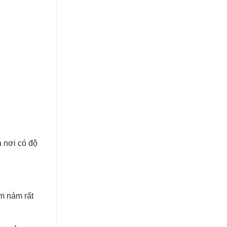
à nơi có độ
m nám rất