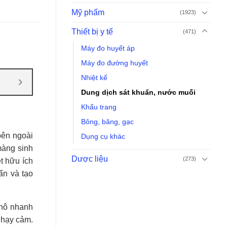
Mỹ phẩm
(1923)
Thiết bị y tế
(471)
Máy đo huyết áp
Máy đo đường huyết
Nhiệt kế
Dung dịch sát khuẩn, nước muối
Khẩu trang
Bông, băng, gạc
bên ngoài
Dụng cụ khác
 màng sinh
Dược liệu
(273)
t hữu ích
ẩn và tạo
khô nhanh
nhạy cảm.