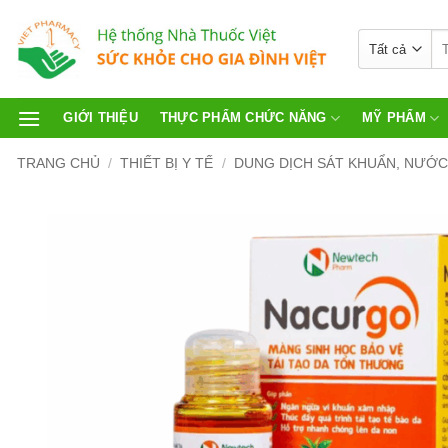
GIỚI THIỆU
THỰC PHẨM CHỨC NĂNG
MỸ PHẨM
TRANG CHỦ
/
THIẾT BỊ Y TẾ
/
DUNG DỊCH SÁT KHUẨN, NƯỚC