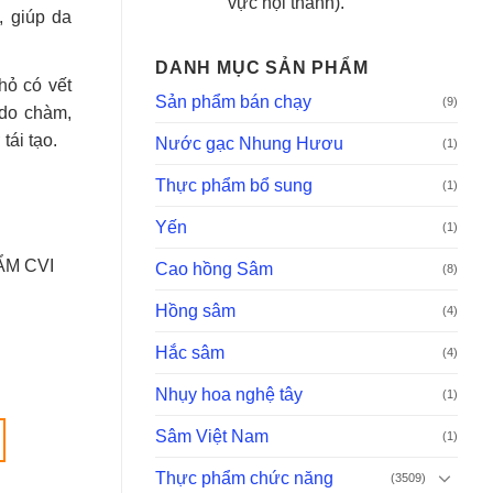
vực nội thành).
, giúp da
DANH MỤC SẢN PHẨM
hỏ có vết
Sản phẩm bán chạy
(9)
 do chàm,
tái tạo.
Nước gạc Nhung Hươu
(1)
Thực phẩm bổ sung
(1)
Yến
(1)
M CVI
Cao hồng Sâm
(8)
Hồng sâm
(4)
Hắc sâm
(4)
Nhụy hoa nghệ tây
(1)
Sâm Việt Nam
(1)
Thực phẩm chức năng
(3509)