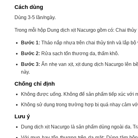
Cách dùng
Dùng 3-5 lần/ngày.
Trong mỗi hộp Dung dịch xịt Nacurgo gồm có: Chai thủy t
Bước 1:
Tháo nắp nhựa trên chai thủy tinh và lắp bộ vò
Bước 2:
Rửa sạch tổn thương da, thấm khô.
Bước 3:
Ấn nhẹ van xịt, xịt dung dịch Nacurgo lên 
này.
Chống chỉ định
Không được uống. Không để sản phẩm tiếp xúc với 
Không sử dụng trong trường hợp bị quá nhạy cảm vớ
Lưu ý
Dung dịch xịt Nacurgo là sản phẩm dùng ngoài da. Tr
Với mụn hay tổn thương trên da mặt: Dùng tăm bôn