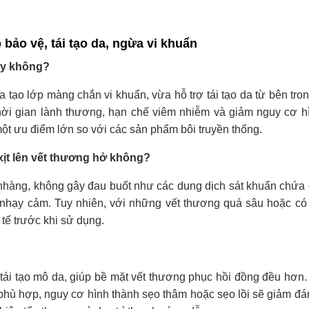
bảo vệ, tái tạo da, ngừa vi khuẩn
cậy không?
tạo lớp màng chắn vi khuẩn, vừa hỗ trợ tái tạo da từ bên tron
hời gian lành thương, hạn chế viêm nhiễm và giảm nguy cơ h
– một ưu điểm lớn so với các sản phẩm bôi truyền thống.
xịt lên vết thương hở không?
 nhàng, không gây đau buốt như các dung dịch sát khuẩn chứa
nhạy cảm. Tuy nhiên, với những vết thương quá sâu hoặc có
tế trước khi sử dụng.
 tái tạo mô da, giúp bề mặt vết thương phục hồi đồng đều hơn.
 phù hợp, nguy cơ hình thành sẹo thâm hoặc sẹo lồi sẽ giảm đá