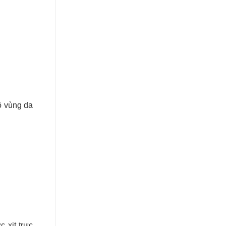
ộ vùng da
 xịt trực