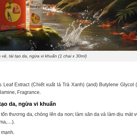
vệ, tái tạo da, ngừa vi khuẩn (1 chai x 30ml)
 Leaf Extract (Chiết xuất lá Trà Xanh) (and) Butylene Glycol (
lamine, Fragrance.
 tạo da, ngừa vi khuẩn
 tổn thương da, chóng lên da non; làm săn da và làm dịu mát v
ema,…).
e mạnh.