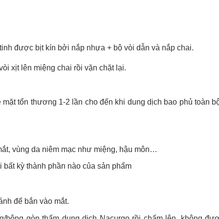
inh được bịt kín bởi nắp nhựa + bộ vòi dẫn và nắp chai.
i xịt lên miệng chai rồi vặn chặt lại.
bề mặt tổn thương 1-2 lần cho đến khi dung dịch bao phủ toàn b
mắt, vùng da niêm mạc như miệng, hậu môn…
i bất kỳ thành phần nào của sản phẩm
ánh để bắn vào mắt.
g/bông gòn thấm dung dịch Nacurgo rồi chấm lên, không được