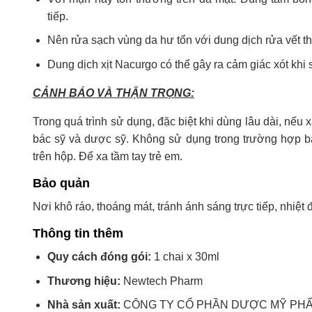
tiếp.
Nên rửa sạch vùng da hư tổn với dung dịch rửa vết t
Dung dịch xịt Nacurgo có thể gây ra cảm giác xót khi
CẢNH BÁO VÀ THẬN TRỌNG:
Trong quá trình sử dụng, đặc biệt khi dùng lâu dài, nế
bác sỹ và dược sỹ. Không sử dụng trong trường hợp b
trên hộp. Để xa tầm tay trẻ em.
Bảo quản
Nơi khô ráo, thoáng mát, tránh ánh sáng trực tiếp, nhiệt
Thông tin thêm
Quy cách đóng gói:
1 chai x 30ml
Thương hiệu:
Newtech Pharm
Nhà sản xuất:
CÔNG TY CỔ PHẦN DƯỢC MỸ PHẨ