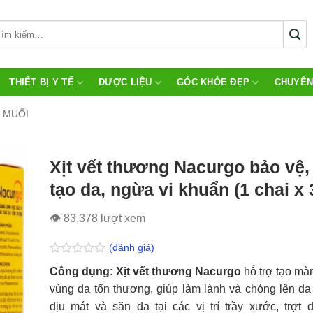
THIẾT BỊ Y TẾ
DƯỢC LIỆU
GÓC KHỎE ĐẸP
CHUYÊN
 MUỐI
Xịt vết thương Nacurgo bảo vệ, 
tạo da, ngừa vi khuẩn (1 chai x
👁 83,378 lượt xem
(đánh giá)
Được
Công dụng: Xịt vết thương Nacurgo
hỗ trợ tạo mà
xếp
hạng
vùng da tổn thương, giúp làm lành và chóng lên da
0.0
dịu mát và săn da tại các vị trí trầy xước, trợt 
5