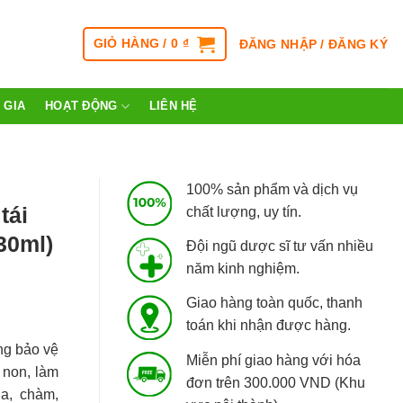
GIỎ HÀNG /
0
₫
ĐĂNG NHẬP / ĐĂNG KÝ
 GIA
HOẠT ĐỘNG
LIÊN HỆ
100% sản phẩm và dịch vụ
tái
chất lượng, uy tín.
 30ml)
Đội ngũ dược sĩ tư vấn nhiều
năm kinh nghiệm.
Giao hàng toàn quốc, thanh
toán khi nhận được hàng.
ng bảo vệ
Miễn phí giao hàng với hóa
 non, làm
đơn trên 300.000 VND (Khu
da, chàm,