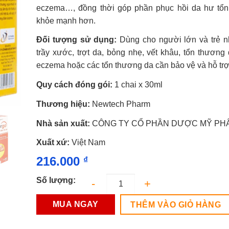
sao
eczema…, đồng thời góp phần phục hồi da hư tổn
khỏe mạnh hơn.
Đối tượng sử dụng:
Dùng cho người lớn và trẻ n
trầy xước, trợt da, bỏng nhẹ, vết khâu, tổn thương
eczema hoặc các tổn thương da cần bảo vệ và hỗ trợ 
Quy cách đóng gói:
1 chai x 30ml
Thương hiệu:
Newtech Pharm
Nhà sản xuất:
CÔNG TY CỔ PHẦN DƯỢC MỸ PHẨ
Xuất xứ:
Việt Nam
216.000
₫
Số lượng:
MUA NGAY
THÊM VÀO GIỎ HÀNG