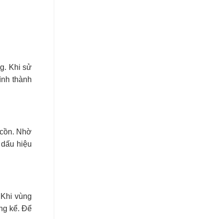
g. Khi sử
ình thành
 cồn. Nhờ
 dấu hiệu
 Khi vùng
ng kể. Để