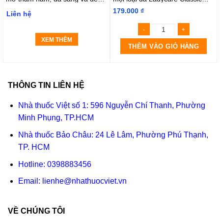
màu La Roche-Posay Mela B3 (
190ml
179.000
₫
Liên hệ
Hộp 30ml)
XEM THÊM
THÊM VÀO GIỎ HÀNG
THÔNG TIN LIÊN HỆ
Nhà thuốc Việt số 1: 596 Nguyễn Chí Thanh, Phường
Minh Phụng, TP.HCM
Nhà thuốc Bảo Châu: 24 Lê Lâm, Phường Phú Thạnh,
TP. HCM
Hotline:
0398883456
Email:
lienhe@nhathuocviet.vn
VỀ CHÚNG TÔI