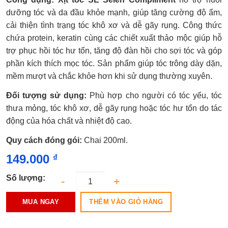
xếp
hạng
dưỡng tóc và da đầu khỏe mạnh, giúp tăng cường độ ẩm,
0.0
cải thiện tình trạng tóc khô xơ và dễ gãy rụng. Công thức
5
sao
chứa protein, keratin cùng các chiết xuất thảo mộc giúp hỗ
trợ phục hồi tóc hư tổn, tăng độ đàn hồi cho sợi tóc và góp
phần kích thích mọc tóc. Sản phẩm giúp tóc trông dày dặn,
mềm mượt và chắc khỏe hơn khi sử dụng thường xuyên.
Đối tượng sử dụng:
Phù hợp cho người có tóc yếu, tóc
thưa mỏng, tóc khô xơ, dễ gãy rụng hoặc tóc hư tổn do tác
động của hóa chất và nhiệt độ cao.
Quy cách đóng gói:
Chai 200ml.
149.000
₫
Số lượng:
THÊM VÀO GIỎ HÀNG
MUA NGAY