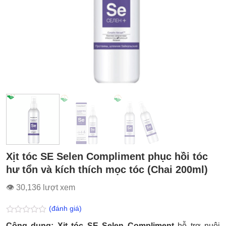
Xịt tóc SE Selen Compliment phục hồi tóc
hư tổn và kích thích mọc tóc (Chai 200ml)
👁 30,136 lượt xem
(đánh giá)
Được
Công dụng: Xịt tóc SE Selen Compliment
hỗ trợ nuôi