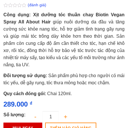
(đánh giá)
Được
Công dụng: Xịt dưỡng tóc thuần chay Biotin Vegan
xếp
hạng
Spray All About Hair
giúp nuôi dưỡng da đầu và tăng
0.0
cường sức khỏe nang tóc, hỗ trợ giảm tình trạng gãy rụng
5
sao
và giúp mái tóc trông dày khỏe hơn theo thời gian. Sản
phẩm còn cung cấp độ ẩm cần thiết cho tóc, hạn chế khô
xơ, rối tóc, đồng thời hỗ trợ bảo vệ tóc trước tác động của
nhiệt từ máy sấy, tạo kiểu và các yếu tố môi trường như ánh
nắng, tia UV.
Đối tượng sử dụng:
Sản phẩm phù hợp cho người có mái
tóc yếu, dễ gãy rụng, tóc thưa mỏng hoặc mọc chậm.
Quy cách đóng gói:
Chai 120ml.
289.000
₫
Số lượng: