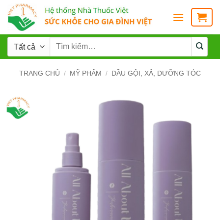
TRANG CHỦ
/
MỸ PHẨM
/
DẦU GỘI, XẢ, DƯỠNG TÓC