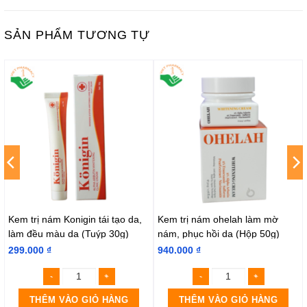
SẢN PHẨM TƯƠNG TỰ
Kem trị nám Konigin tái tạo da,
Kem trị nám ohelah làm mờ
làm đều màu da (Tuýp 30g)
nám, phục hồi da (Hộp 50g)
299.000
₫
940.000
₫
THÊM VÀO GIỎ HÀNG
THÊM VÀO GIỎ HÀNG