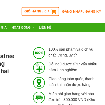
GIỎ HÀNG /
0
₫
ĐĂNG NHẬP / ĐĂNG KÝ
 GIA
HOẠT ĐỘNG
LIÊN HỆ
100% sản phẩm và dịch vụ
atree
chất lượng, uy tín.
ng
Đội ngũ dược sĩ tư vấn nhiều
chai
năm kinh nghiệm.
Giao hàng toàn quốc, thanh
toán khi nhận được hàng.
Miễn phí giao hàng với hóa
đơn trên 300.000 VND (Khu