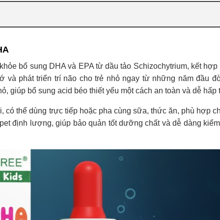
HA
hỏe bổ sung DHA và EPA từ dầu tảo Schizochytrium, kết hợp 
ớ và phát triển trí não cho trẻ nhỏ ngay từ những năm đầu đ
nhỏ, giúp bổ sung acid béo thiết yếu một cách an toàn và dễ hấp 
 có thể dùng trực tiếp hoặc pha cùng sữa, thức ăn, phù hợp cho
pipet định lượng, giúp bảo quản tốt dưỡng chất và dễ dàng kiểm