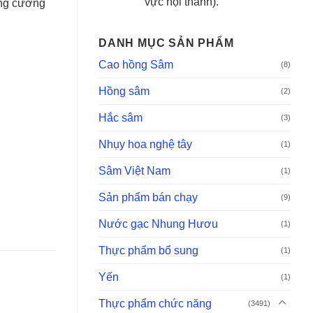
vực nội thành).
ăng cường
DANH MỤC SẢN PHẨM
Cao hồng Sâm
(8)
Hồng sâm
(2)
Hắc sâm
(3)
Nhụy hoa nghệ tây
(1)
Sâm Việt Nam
(1)
Sản phẩm bán chạy
(9)
Nước gạc Nhung Hươu
(1)
Thực phẩm bổ sung
(1)
Yến
(1)
Thực phẩm chức năng
(3491)