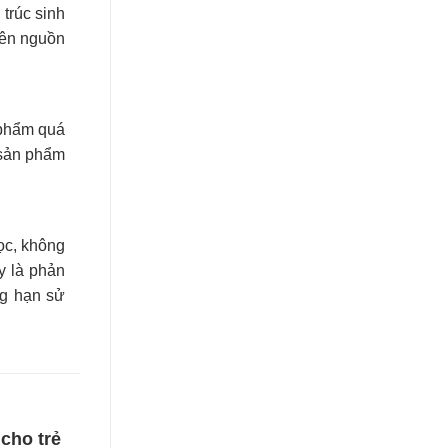
trúc sinh
iên nguồn
 phẩm quá
 sản phẩm
ọc, không
y là phản
ng hạn sử
cho trẻ