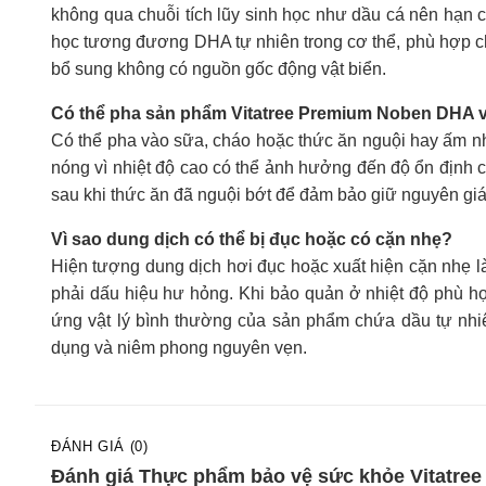
không qua chuỗi tích lũy sinh học như dầu cá nên hạn c
học tương đương DHA tự nhiên trong cơ thể, phù hợp cho
bổ sung không có nguồn gốc động vật biển.
Có thể pha sản phẩm Vitatree Premium Noben DHA 
Có thể pha vào sữa, cháo hoặc thức ăn nguội hay ấm n
nóng vì nhiệt độ cao có thể ảnh hưởng đến độ ổn định 
sau khi thức ăn đã nguội bớt để đảm bảo giữ nguyên giá
Vì sao dung dịch có thể bị đục hoặc có cặn nhẹ?
Hiện tượng dung dịch hơi đục hoặc xuất hiện cặn nhẹ là
phải dấu hiệu hư hỏng. Khi bảo quản ở nhiệt độ phù hợp
ứng vật lý bình thường của sản phẩm chứa dầu tự nh
dụng và niêm phong nguyên vẹn.
ĐÁNH GIÁ (0)
Đánh giá Thực phẩm bảo vệ sức khỏe Vitatre