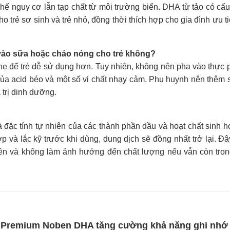
hế nguy cơ lẫn tạp chất từ môi trường biển. DHA từ tảo có cấu 
 trẻ sơ sinh và trẻ nhỏ, đồng thời thích hợp cho gia đình ưu t
vào sữa hoặc cháo nóng cho trẻ không?
hẹ để trẻ dễ sử dụng hơn. Tuy nhiên, không nên pha vào thực
của acid béo và một số vi chất nhạy cảm. Phụ huynh nên thêm
 trị dinh dưỡng.
 đặc tính tự nhiên của các thành phần dầu và hoạt chất sinh h
 và lắc kỹ trước khi dùng, dung dịch sẽ đồng nhất trở lại. Đâ
iên và không làm ảnh hưởng đến chất lượng nếu vẫn còn tro
e Premium Noben DHA tăng cường khả năng ghi nhớ 