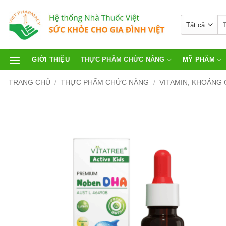
GIỚI THIỆU
THỰC PHẨM CHỨC NĂNG
MỸ PHẨM
TRANG CHỦ
/
THỰC PHẨM CHỨC NĂNG
/
VITAMIN, KHOÁNG