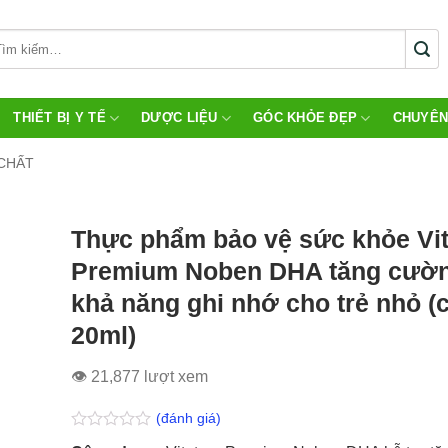
THIẾT BỊ Y TẾ
DƯỢC LIỆU
GÓC KHỎE ĐẸP
CHUYÊN
 CHẤT
Thực phẩm bảo vệ sức khỏe Vit
Premium Noben DHA tăng cườ
khả năng ghi nhớ cho trẻ nhỏ (
20ml)
👁 21,877 lượt xem
(đánh giá)
Được