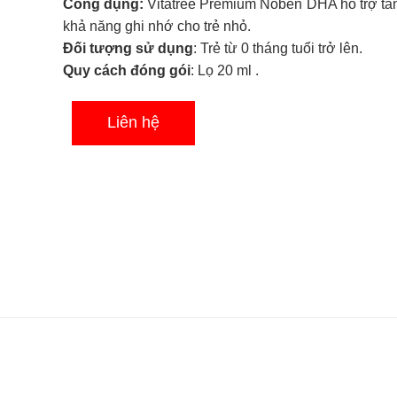
Công dụng:
Vitatree Premium Noben DHA hỗ trợ t
xếp
hạng
khả năng ghi nhớ cho trẻ nhỏ.
0.0
Đối tượng sử dụng
: Trẻ từ 0 tháng tuổi trở lên.
5
sao
Quy cách đóng gói
: Lọ 20 ml .
Liên hệ