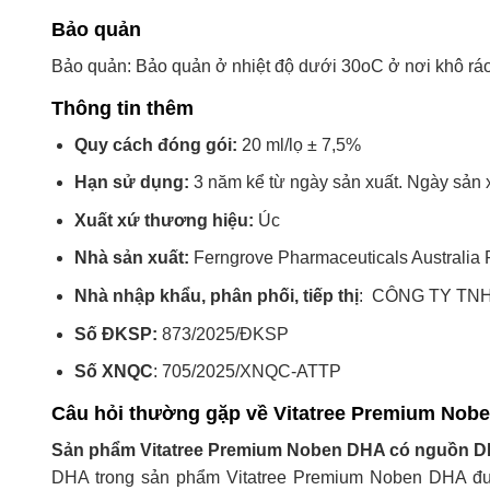
Bảo quản
Bảo quản: Bảo quản ở nhiệt độ dưới 30oC ở nơi khô ráo 
Thông tin thêm
Quy cách đóng gói:
20 ml/lọ ± 7,5%
Hạn sử dụng:
3 năm kể từ ngày sản xuất. Ngày sản 
Xuất xứ thương hiệu:
Úc
Nhà sản xuất:
Ferngrove Pharmaceuticals Australia P
Nhà nhập khẩu, phân phối, tiếp thị
: CÔNG TY TN
Số ĐKSP:
873/2025/ĐKSP
Số XNQC
: 705/2025/XNQC-ATTP
Câu hỏi thường gặp về Vitatree Premium Nob
Sản phẩm Vitatree Premium Noben DHA có nguồn DHA
DHA trong sản phẩm Vitatree Premium Noben DHA được 