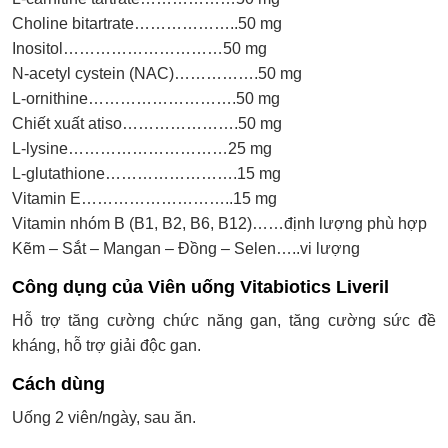
Choline bitartrate………………..50 mg
Inositol…………………………50 mg
N-acetyl cystein (NAC)…………….50 mg
L-ornithine……………………….50 mg
Chiết xuất atiso………………….50 mg
L-lysine…………………………25 mg
L-glutathione…………………….15 mg
Vitamin E………………………..15 mg
Vitamin nhóm B (B1, B2, B6, B12)……định lượng phù hợp
Kẽm – Sắt – Mangan – Đồng – Selen…..vi lượng
Công dụng của Viên uống Vitabiotics Liveril
Hỗ trợ tăng cường chức năng gan, tăng cường sức đề
kháng, hỗ trợ giải độc gan.
Cách dùng
Uống 2 viên/ngày, sau ăn.