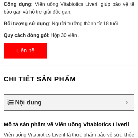
Được
Công dụng:
Viên uống Vitabiotics Liveril giúp bảo vệ tế
xếp
hạng
bào gan và hỗ trợ giải độc gan.
0.0
5
Đối tượng sử dụng:
Người trưởng thành từ 18 tuổi.
sao
Quy cách đóng gói
: Hộp 30 viên .
Liên hệ
CHI TIẾT SẢN PHẨM
Nội dung
Mô tả sản phẩm về Viên uống Vitabiotics Liveril
Viên uống Vitabiotics Liveril là thực phẩm bảo vệ sức khỏe