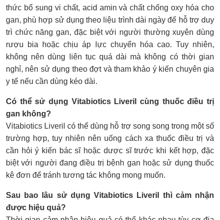
thức bổ sung vi chất, acid amin và chất chống oxy hóa cho
gan, phù hợp sử dụng theo liệu trình dài ngày để hỗ trợ duy
trì chức năng gan, đặc biệt với người thường xuyên dùng
rượu bia hoặc chịu áp lực chuyển hóa cao. Tuy nhiên,
không nên dùng liên tục quá dài mà không có thời gian
nghỉ, nên sử dụng theo đợt và tham khảo ý kiến chuyên gia
y tế nếu cần dùng kéo dài.
Có thể sử dụng Vitabiotics Liveril cùng thuốc điều trị
gan không?
Vitabiotics Liveril có thể dùng hỗ trợ song song trong một số
trường hợp, tuy nhiên nên uống cách xa thuốc điều trị và
cần hỏi ý kiến bác sĩ hoặc dược sĩ trước khi kết hợp, đặc
biệt với người đang điều trị bệnh gan hoặc sử dụng thuốc
kê đơn để tránh tương tác không mong muốn.
Sau bao lâu sử dụng Vitabiotics Liveril thì cảm nhận
được hiệu quả?
Thời gian cảm nhận hiệu quả có thể khác nhau tùy cơ địa