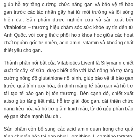
giúp hỗ trợ tăng cường chức năng gan và bảo vệ tế bào
gan trước các tác nhân gây hại từ môi trường và lối sống
hiện đại. Sản phẩm được nghiên cứu và sản xuất bởi
Vitabiotics – thương hiệu chăm sóc sức khỏe uy tín đến từ
Anh Quốc, với công thức phối hợp khoa học giữa các hoạt
chất nguồn gốc tự nhiên, acid amin, vitamin và khoáng chất
thiết yếu cho gan.
Thành phần nổi bật của Vitabiotics Liveril là Silymarin chiết
xuất từ cây kế sữa, được biết đến với khả năng hỗ trợ tăng
cường nồng độ glutathione nội sinh, giúp bảo vệ tế bào gan
trước quá trình oxy hóa, ổn định màng tế bào gan và hỗ trợ
tái tạo tế bào gan bị tổn thương. Bên cạnh đó, chiết xuất
atiso giúp tăng tiết mật, hỗ trợ giải độc gan, cải thiện chức
năng tiêu hóa và hỗ trợ giảm lipid máu, từ đó góp phần bảo
vệ gan khỏe mạnh lâu dài.
Sản phẩm còn bổ sung các acid amin quan trọng cho quá
trình chuyển hóa tại gan như L-ornithine, L-carnitine tartrate,