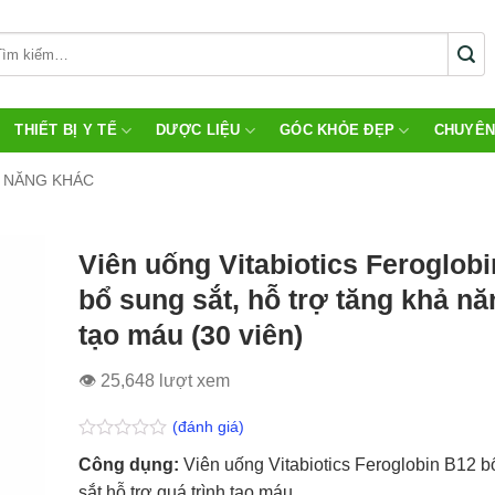
THIẾT BỊ Y TẾ
DƯỢC LIỆU
GÓC KHỎE ĐẸP
CHUYÊN
 NĂNG KHÁC
Viên uống Vitabiotics Feroglob
bổ sung sắt, hỗ trợ tăng khả nă
tạo máu (30 viên)
👁 25,648 lượt xem
(đánh giá)
Được
Công dụng:
Viên uống Vitabiotics Feroglobin B12 b
xếp
hạng
sắt hỗ trợ quá trình tạo máu.