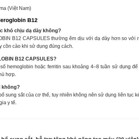
ma (Việt Nam)
Feroglobin B12
 khó chịu dạ dày không?
OBIN B12 CAPSULES thường êm dịu với dạ dày hơn so với n
y cồn cào khi sử dụng đúng cách.
ROGLOBIN B12 CAPSULES?
số hemoglobin hoặc ferritin sau khoảng 4–8 tuần sử dụng để
hù hợp.
i không?
ổ sung sắt của cơ thể, tuy nhiên không nên sử dụng liên tục ké
ia y tế.