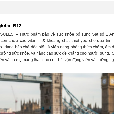
globin B12
LES – Thực phẩm bảo vệ sức khỏe bổ sung Sắt số 1 An
chứa các vitamin & khoáng chất thiết yếu cho quá trình
với dạng bào chế đặc biệt là viên nang phóng thích chậm, êm d
g cường sức khỏe, và nâng cao sức đề kháng cho người dùng.
ở lên và bà mẹ mang thai, cho con bú, vận động viên và những n