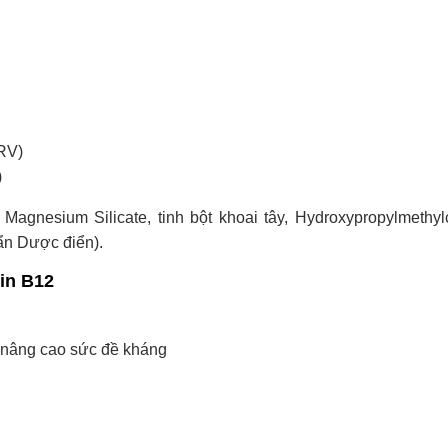
RV)
)
Magnesium Silicate, tinh bột khoai tây, Hydroxypropylmethylc
uẩn Dược điển).
in B12
 nâng cao sức đề kháng