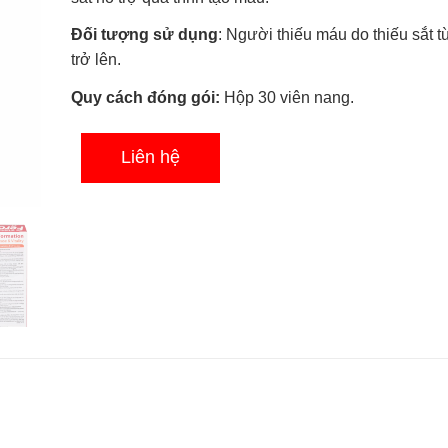
0.0
5
Đối tượng sử dụng
: Người thiếu máu do thiếu sắt t
sao
trở lên.
Quy cách đóng gói:
Hộp 30 viên nang.
Liên hệ