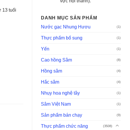
vực nội thành).
ừ 13 tuổi
DANH MỤC SẢN PHẨM
Nước gạc Nhung Hươu
(1)
Thực phẩm bổ sung
(1)
Yến
(1)
Cao hồng Sâm
(8)
Hồng sâm
(4)
Hắc sâm
(4)
Nhụy hoa nghệ tây
(1)
Sâm Việt Nam
(1)
Sản phẩm bán chạy
(9)
Thực phẩm chức năng
(3508)