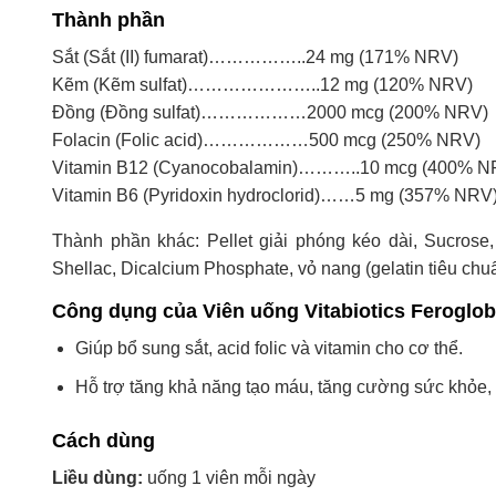
Thành phần
Sắt (Sắt (II) fumarat)……………..24 mg (171% NRV)
Kẽm (Kẽm sulfat)…………………..12 mg (120% NRV)
Đồng (Đồng sulfat)………………2000 mcg (200% NRV)
Folacin (Folic acid)………………500 mcg (250% NRV)
Vitamin B12 (Cyanocobalamin)………..10 mcg (400% N
Vitamin B6 (Pyridoxin hydroclorid)……5 mg (357% NRV
Thành phần khác: Pellet giải phóng kéo dài, Sucrose, 
Shellac, Dicalcium Phosphate, vỏ nang (gelatin tiêu ch
Công dụng của Viên uống Vitabiotics Feroglob
Giúp bổ sung sắt, acid folic và vitamin cho cơ thể.
Hỗ trợ tăng khả năng tạo máu, tăng cường sức khỏe,
Cách dùng
Liều dùng:
uống 1 viên mỗi ngày