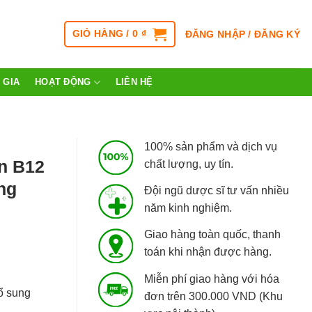
GIỎ HÀNG /
0
₫
ĐĂNG NHẬP / ĐĂNG KÝ
 GIA
HOẠT ĐỘNG
LIÊN HỆ
100% sản phẩm và dịch vụ
in B12
chất lượng, uy tín.
ng
Đội ngũ dược sĩ tư vấn nhiều
năm kinh nghiệm.
Giao hàng toàn quốc, thanh
toán khi nhận được hàng.
Miễn phí giao hàng với hóa
ổ sung
đơn trên 300.000 VND (Khu