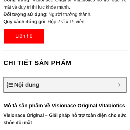
xếp
hạng
mắt và duy trì thị lực khỏe mạnh.
0.0
Đối tượng sử dụng
: Người trưởng thành.
5
sao
Quy cách đóng gói
: Hộp 2 vỉ x 15 viên.
Liên hệ
CHI TIẾT SẢN PHẨM
Nội dung
Mô tả sản phẩm về Visionace Original Vitabiotics
Visionace Original – Giải pháp hỗ trợ toàn diện cho sức
khỏe đôi mắt