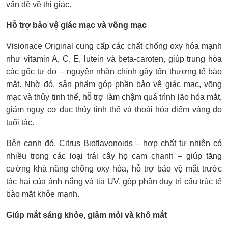
vấn đề về thị giác.
Hỗ trợ bảo vệ giác mạc và võng mạc
Visionace Original cung cấp các chất chống oxy hóa mạnh
như vitamin A, C, E, lutein và beta-caroten, giúp trung hòa
các gốc tự do – nguyên nhân chính gây tổn thương tế bào
mắt. Nhờ đó, sản phẩm góp phần bảo vệ giác mạc, võng
mạc và thủy tinh thể, hỗ trợ làm chậm quá trình lão hóa mắt,
giảm nguy cơ đục thủy tinh thể và thoái hóa điểm vàng do
tuổi tác.
Bên cạnh đó, Citrus Bioflavonoids – hợp chất tự nhiên có
nhiều trong các loại trái cây họ cam chanh – giúp tăng
cường khả năng chống oxy hóa, hỗ trợ bảo vệ mắt trước
tác hại của ánh nắng và tia UV, góp phần duy trì cấu trúc tế
bào mắt khỏe mạnh.
Giúp mắt sáng khỏe, giảm mỏi và khô mắt