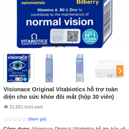
Visionace Original Vitabiotics hỗ trợ toàn
diện cho sức khỏe đôi mắt (hộp 30 viên)
👁 31,691 lượt xem
(đánh giá)
Được
Công dụng
: Visionace Original Vitabiotics hỗ trợ bảo vệ