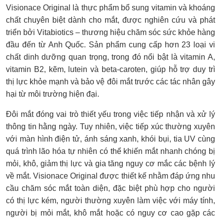
Visionace Original là thực phẩm bổ sung vitamin và khoáng
chất chuyên biệt dành cho mắt, được nghiên cứu và phát
triển bởi Vitabiotics – thương hiệu chăm sóc sức khỏe hàng
đầu đến từ Anh Quốc. Sản phẩm cung cấp hơn 23 loại vi
chất dinh dưỡng quan trọng, trong đó nổi bật là vitamin A,
vitamin B2, kẽm, lutein và beta-caroten, giúp hỗ trợ duy trì
thị lực khỏe mạnh và bảo vệ đôi mắt trước các tác nhân gây
hại từ môi trường hiện đại.
Đôi mắt đóng vai trò thiết yếu trong việc tiếp nhận và xử lý
thông tin hằng ngày. Tuy nhiên, việc tiếp xúc thường xuyên
với màn hình điện tử, ánh sáng xanh, khói bụi, tia UV cùng
quá trình lão hóa tự nhiên có thể khiến mắt nhanh chóng bị
mỏi, khô, giảm thị lực và gia tăng nguy cơ mắc các bệnh lý
về mắt. Visionace Original được thiết kế nhằm đáp ứng nhu
cầu chăm sóc mắt toàn diện, đặc biệt phù hợp cho người
có thị lực kém, người thường xuyên làm việc với máy tính,
người bị mỏi mắt, khô mắt hoặc có nguy cơ cao gặp các