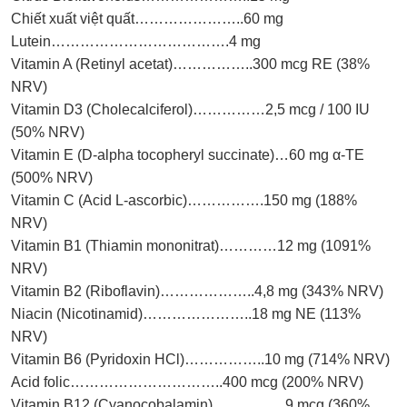
Chiết xuất việt quất…………………..60 mg
Lutein……………………………….4 mg
Vitamin A (Retinyl acetat)……………..300 mcg RE (38%
NRV)
Vitamin D3 (Cholecalciferol)……………2,5 mcg / 100 IU
(50% NRV)
Vitamin E (D-alpha tocopheryl succinate)…60 mg α-TE
(500% NRV)
Vitamin C (Acid L-ascorbic)…………….150 mg (188%
NRV)
Vitamin B1 (Thiamin mononitrat)…………12 mg (1091%
NRV)
Vitamin B2 (Riboflavin)………………..4,8 mg (343% NRV)
Niacin (Nicotinamid)…………………..18 mg NE (113%
NRV)
Vitamin B6 (Pyridoxin HCl)……………..10 mg (714% NRV)
Acid folic…………………………..400 mcg (200% NRV)
Vitamin B12 (Cyanocobalamin)……………9 mcg (360%