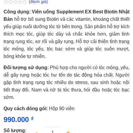
(đánh giá)
Được
Công dụng: Viên uống Supplement EX Best Biotin Nhật
xếp
hạng
Bản
hỗ trợ bổ sung Biotin và các vitamin, khoáng chất thiết
0.0
yếu giúp nuôi dưỡng tóc từ bên trong. Sản phẩm hỗ trợ kích
5
sao
thích mọc tóc, giúp tóc dày và chắc khỏe hơn, giảm tình
trạng rụng tóc, xơ rối và gãy rụng. Hỗ trợ cải thiện tình trạng
tóc mỏng, tóc yếu, tóc bạc sớm và giúp tóc suôn mượt,
bóng khỏe tự nhiên.
Đối tượng sử dụng:
Phù hợp cho người có tóc mỏng, yếu,
dễ gãy rụng hoặc tóc hư tổn do tác động hóa chất. Người
gặp tình trạng rụng tóc nhiều do stress, sau sinh hoặc nội
tiết thay đổi. Nam và nữ bị tóc thưa, hói đầu hoặc tóc bạc
sớm.
Quy cách đóng gói:
Hộp 90 viên
990.000
₫
Số lượng: