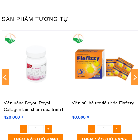
SẢN PHẨM TƯƠNG TỰ
Viên uống Beyou Royal
Viên sủi hỗ trợ tiêu hóa Flafizzy
Collagen làm chậm quá trình lão
hoá da (90 viên)
420.000
₫
40.000
₫
THÊM VÀO GIỎ HÀNG
THÊM VÀO GIỎ HÀNG