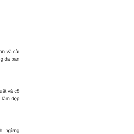
ăn và cải
ng da ban
uất và cô
u làm đẹp
khi ngừng