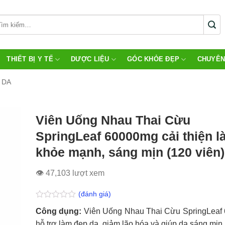
THIẾT BỊ Y TẾ
DƯỢC LIỆU
GÓC KHỎE ĐẸP
CHUYÊN
 DA
Viên Uống Nhau Thai Cừu
SpringLeaf 60000mg cải thiện l
khỏe mạnh, sáng mịn (120 viên)
👁 47,103 lượt xem
(đánh giá)
Được
Công dụng:
Viên Uống Nhau Thai Cừu SpringLeaf
xếp
hạng
hỗ trợ làm đẹp da, giảm lão hóa và giúp da sáng mịn.