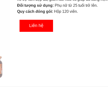
0.0
Đối tượng sử dụng:
Phụ nữ từ 25 tuổi trở lên.
5
sao
Quy cách đóng gói:
Hộp 120 viên.
Liên hệ