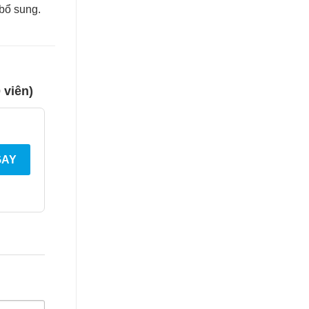
 bổ sung.
 viên)
GAY