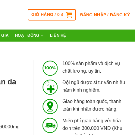
GIỎ HÀNG /
0
₫
ĐĂNG NHẬP / ĐĂNG KÝ
 GIA
HOẠT ĐỘNG
LIÊN HỆ
100% sản phẩm và dịch vụ
chất lượng, uy tín.
àn da
Đội ngũ dược sĩ tư vấn nhiều
năm kinh nghiệm.
Giao hàng toàn quốc, thanh
toán khi nhận được hàng.
Miễn phí giao hàng với hóa
 60000mg
đơn trên 300.000 VND (Khu