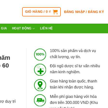
GIỎ HÀNG /
0
₫
ĐĂNG NHẬP / ĐĂNG KÝ
 GIA
HOẠT ĐỘNG
LIÊN HỆ
100% sản phẩm và dịch vụ
chăm
chất lượng, uy tín.
 60
Đội ngũ dược sĩ tư vấn nhiều
năm kinh nghiệm.
Giao hàng toàn quốc, thanh
toán khi nhận được hàng.
Miễn phí giao hàng với hóa
ợ duy trì
đơn trên 300.000 VND (Khu