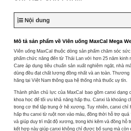
Nội dung
Mô tả sản phẩm về Viên uống MaxCal Mega W
Viên uống MaxCal thuộc dòng sản phẩm chăm sóc sức
phẩm chức năng đến từ Thái Lan với hơn 25 năm kinh n
Care áp dụng tiêu chuẩn sản xuất nghiêm ngặt, nhà m
dùng đều đạt chất lượng đồng nhất và an toàn. Thương 
hãng tại Việt Nam thông qua hệ thống nhà thuốc uy tín.
Thành phần chủ lực của MaxCal bao gồm canxi dạng ca
khoa học để tối ưu khả năng hấp thu. Canxi là khoáng 
trong cơ thể tập trung ở hệ xương. Tuy nhiên, canxi chỉ
hấp thu canxi từ ruột non vào máu, đồng thời hỗ trợ qu
và giúp duy trì mật độ xương, trong khi kẽm và đồng hỗ
kết hợp này giúp canxi không chỉ được bổ sung mà còn 