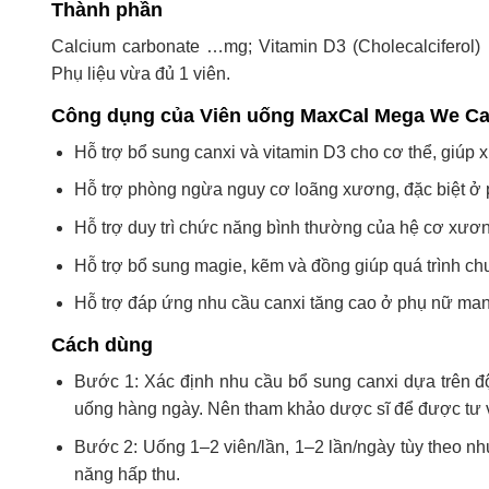
Thành phần
Calcium carbonate …mg; Vitamin D3 (Cholecalciferol
Phụ liệu vừa đủ 1 viên.
Công dụng của Viên uống MaxCal Mega We Ca
Hỗ trợ bổ sung canxi và vitamin D3 cho cơ thể, giúp
Hỗ trợ phòng ngừa nguy cơ loãng xương, đặc biệt ở 
Hỗ trợ duy trì chức năng bình thường của hệ cơ xươ
Hỗ trợ bổ sung magie, kẽm và đồng giúp quá trình ch
Hỗ trợ đáp ứng nhu cầu canxi tăng cao ở phụ nữ mang
Cách dùng
Bước 1: Xác định nhu cầu bổ sung canxi dựa trên độ 
uống hàng ngày. Nên tham khảo dược sĩ để được tư 
Bước 2: Uống 1–2 viên/lần, 1–2 lần/ngày tùy theo nh
năng hấp thu.