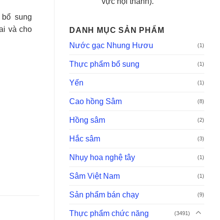
vực nội thành).
 bổ sung
ai và cho
DANH MỤC SẢN PHẨM
Nước gạc Nhung Hươu
(1)
Thực phẩm bổ sung
(1)
Yến
(1)
Cao hồng Sâm
(8)
Hồng sâm
(2)
Hắc sâm
(3)
Nhụy hoa nghệ tây
(1)
Sâm Việt Nam
(1)
Sản phẩm bán chạy
(9)
Thực phẩm chức năng
(3491)