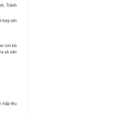
nh. Tránh
ết hợp với
ho con bú
ữa và sản
n hấp thu