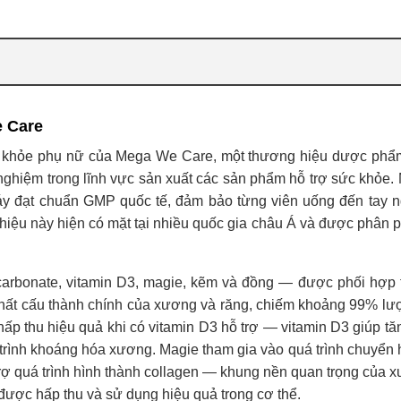
e Care
 khỏe phụ nữ của Mega We Care, một thương hiệu dược phẩ
ghiệm trong lĩnh vực sản xuất các sản phẩm hỗ trợ sức khỏe
áy đạt chuẩn GMP quốc tế, đảm bảo từng viên uống đến tay n
hiệu này hiện có mặt tại nhiều quốc gia châu Á và được phân p
rbonate, vitamin D3, magie, kẽm và đồng — được phối hợp t
chất cấu thành chính của xương và răng, chiếm khoảng 99% lư
 hấp thu hiệu quả khi có vitamin D3 hỗ trợ — vitamin D3 giúp t
á trình khoáng hóa xương. Magie tham gia vào quá trình chuyển 
 trợ quá trình hình thành collagen — khung nền quan trọng của 
được hấp thu và sử dụng hiệu quả trong cơ thể.