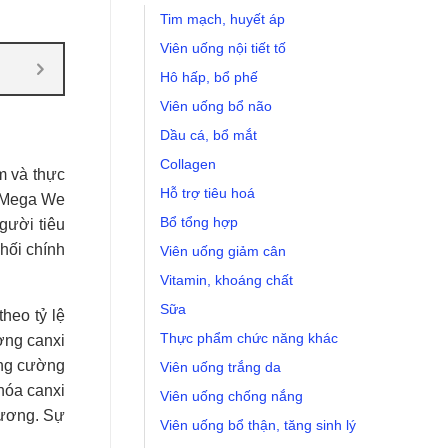
Tim mạch, huyết áp
Viên uống nội tiết tố
Hô hấp, bổ phế
Viên uống bổ não
Dầu cá, bổ mắt
Collagen
m và thực
Hỗ trợ tiêu hoá
. Mega We
Bổ tổng hợp
gười tiêu
hối chính
Viên uống giảm cân
Vitamin, khoáng chất
Sữa
heo tỷ lệ
Thực phẩm chức năng khác
ợng canxi
ăng cường
Viên uống trắng da
hóa canxi
Viên uống chống nắng
xương. Sự
Viên uống bổ thận, tăng sinh lý