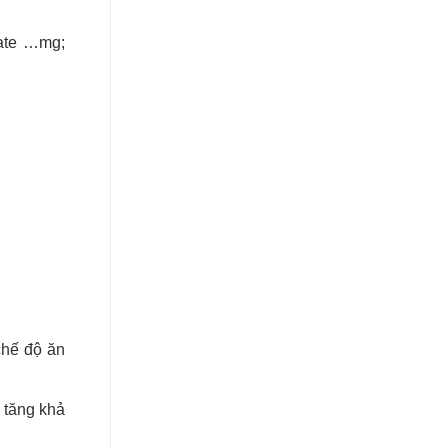
fate …mg;
chế độ ăn
 tăng khả