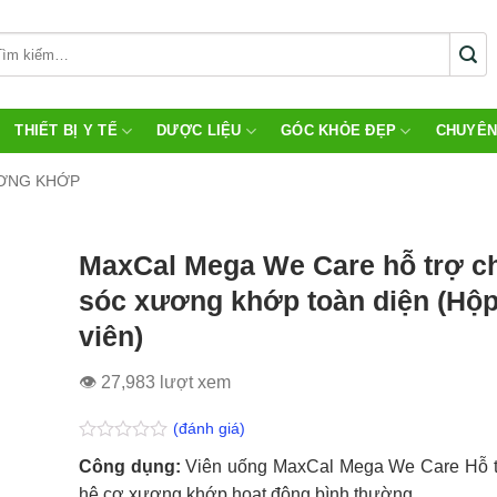
THIẾT BỊ Y TẾ
DƯỢC LIỆU
GÓC KHỎE ĐẸP
CHUYÊN
ƯƠNG KHỚP
MaxCal Mega We Care hỗ trợ 
sóc xương khớp toàn diện (Hộp
viên)
👁 27,983 lượt xem
(đánh giá)
Được
Công dụng:
Viên uống MaxCal Mega We Care Hỗ tr
xếp
hạng
hệ cơ xương khớp hoạt động bình thường.