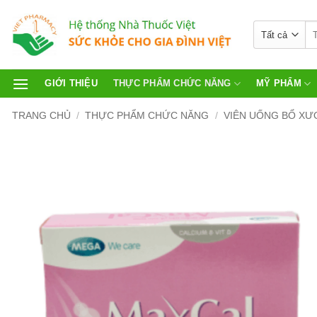
GIỚI THIỆU
THỰC PHẨM CHỨC NĂNG
MỸ PHẨM
TRANG CHỦ
/
THỰC PHẨM CHỨC NĂNG
/
VIÊN UỐNG BỔ X