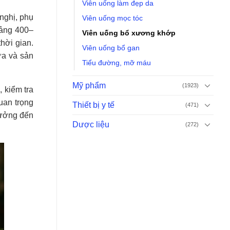
Viên uống làm đẹp da
nghị, phụ
Viên uống mọc tóc
oảng 400–
Viên uống bổ xương khớp
hời gian.
Viên uống bổ gan
ữa và sản
Tiểu đường, mỡ máu
Mỹ phẩm
(1923)
 kiểm tra
uan trọng
Thiết bị y tế
(471)
hưởng đến
Dược liệu
(272)