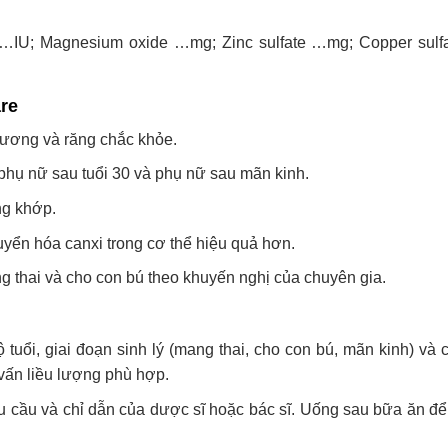
) …IU; Magnesium oxide …mg; Zinc sulfate …mg; Copper sul
re
 xương và răng chắc khỏe.
phụ nữ sau tuổi 30 và phụ nữ sau mãn kinh.
ng khớp.
uyển hóa canxi trong cơ thể hiệu quả hơn.
 thai và cho con bú theo khuyến nghị của chuyên gia.
tuổi, giai đoạn sinh lý (mang thai, cho con bú, mãn kinh) và 
vấn liều lượng phù hợp.
u cầu và chỉ dẫn của dược sĩ hoặc bác sĩ. Uống sau bữa ăn để