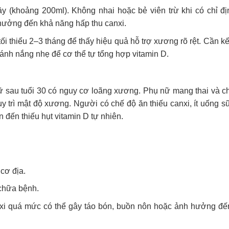
 (khoảng 200ml). Không nhai hoặc bẻ viên trừ khi có chỉ đị
 hưởng đến khả năng hấp thu canxi.
ối thiểu 2–3 tháng để thấy hiệu quả hỗ trợ xương rõ rệt. Cần k
 ánh nắng nhẹ để cơ thể tự tổng hợp vitamin D.
ữ sau tuổi 30 có nguy cơ loãng xương. Phụ nữ mang thai và c
y trì mật độ xương. Người có chế độ ăn thiếu canxi, ít uống s
n đến thiếu hụt vitamin D tự nhiên.
cơ địa.
 chữa bệnh.
nxi quá mức có thể gây táo bón, buồn nôn hoặc ảnh hưởng đế