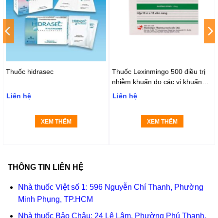
Thuốc hidrasec
Thuốc Lexinmingo 500 điều trị
nhiễm khuẩn do các vi khuẩn
nhạy cảm gây ra (Hộp 10 vỉ x 10
Liên hệ
Liên hệ
viên)
XEM THÊM
XEM THÊM
THÔNG TIN LIÊN HỆ
Nhà thuốc Việt số 1: 596 Nguyễn Chí Thanh, Phường
Minh Phụng, TP.HCM
Nhà thuốc Bảo Châu: 24 Lê Lâm, Phường Phú Thạnh,