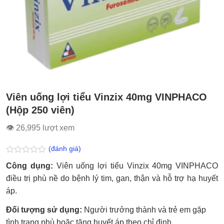
Viên uống lợi tiểu Vinzix 40mg VINPHACO
(Hộp 250 viên)
👁 26,995 lượt xem
(đánh giá)
Được
Công dụng:
Viên uống lợi tiểu Vinzix 40mg VINPHACO
xếp
hạng
điều trị phù nề do bệnh lý tim, gan, thận và hỗ trợ hạ huyết
0.0
áp.
5
sao
Đối tượng sử dụng:
Người trưởng thành và trẻ em gặp
tình trạng phù hoặc tăng huyết áp theo chỉ định.