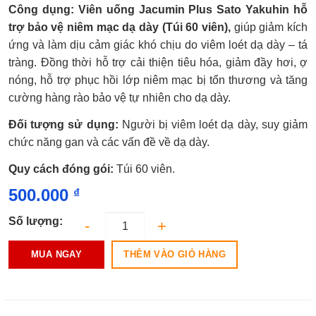
Được
Công dụng: Viên uống Jacumin Plus Sato Yakuhin hỗ
xếp
hạng
trợ bảo vệ niêm mạc dạ dày (Túi 60 viên),
giúp giảm kích
0.0
ứng và làm dịu cảm giác khó chịu do viêm loét dạ dày – tá
5
sao
tràng. Đồng thời hỗ trợ cải thiện tiêu hóa, giảm đầy hơi, ợ
nóng, hỗ trợ phục hồi lớp niêm mạc bị tổn thương và tăng
cường hàng rào bảo vệ tự nhiên cho dạ dày.
Đối tượng sử dụng:
Người bị viêm loét dạ dày, suy giảm
chức năng gan và các vấn đề về dạ dày.
Quy cách đóng gói:
Túi 60 viên.
500.000
₫
Số lượng:
THÊM VÀO GIỎ HÀNG
MUA NGAY