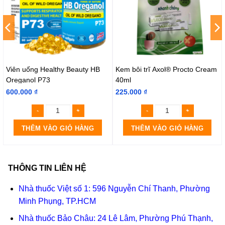
Viên uống Healthy Beauty HB
Kem bôi trĩ Axol® Procto Cream
Oreganol P73
40ml
600.000
₫
225.000
₫
THÊM VÀO GIỎ HÀNG
THÊM VÀO GIỎ HÀNG
THÔNG TIN LIÊN HỆ
Nhà thuốc Việt số 1: 596 Nguyễn Chí Thanh, Phường
Minh Phụng, TP.HCM
Nhà thuốc Bảo Châu: 24 Lê Lâm, Phường Phú Thạnh,