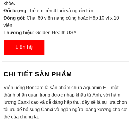
hạng
khỏe.
0.0
Đối tượng:
Trẻ em trên 4 tuổi và người lớn
5
sao
Đóng gói:
Chai 60 viên nang cứng hoặc Hộp 10 vỉ x 10
viên
Thương hiệu:
Golden Health USA
Liên hệ
CHI TIẾT SẢN PHẨM
Viên uống Boncare là sản phẩm chứa Aquamin F – một
thành phần quan trọng được nhập khẩu từ Anh, với hàm
lượng Canxi cao và dễ dàng hấp thụ, đây sẽ là sự lựa chọn
tối ưu để bổ sung Canxi và ngăn ngừa loãng xương cho cơ
thể của chúng ta.