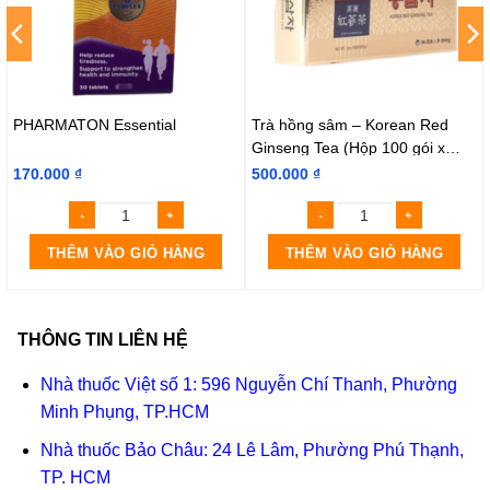
PHARMATON Essential
Trà hồng sâm – Korean Red
Ginseng Tea (Hộp 100 gói x
300g)
170.000
₫
500.000
₫
THÊM VÀO GIỎ HÀNG
THÊM VÀO GIỎ HÀNG
THÔNG TIN LIÊN HỆ
Nhà thuốc Việt số 1: 596 Nguyễn Chí Thanh, Phường
Minh Phụng, TP.HCM
Nhà thuốc Bảo Châu: 24 Lê Lâm, Phường Phú Thạnh,
TP. HCM