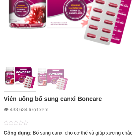
Viên uống bổ sung canxi Boncare
👁 433,634 lượt xem
Được
Công dụng:
Bổ sung canxi cho cơ thể và giúp xương chắc
xếp