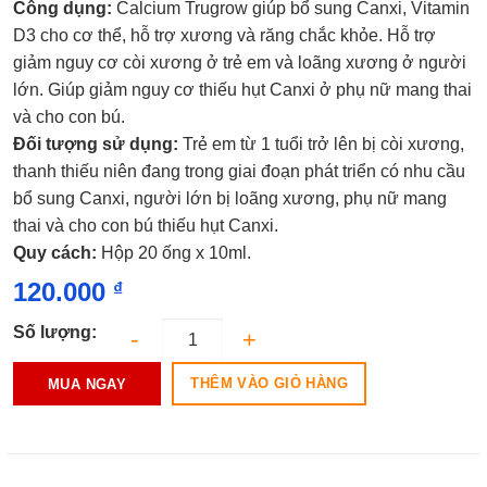
Công dụng:
Calcium Trugrow giúp bổ sung Canxi, Vitamin
xếp
hạng
D3 cho cơ thể, hỗ trợ xương và răng chắc khỏe. Hỗ trợ
0.0
giảm nguy cơ còi xương ở trẻ em và loãng xương ở người
5
sao
lớn. Giúp giảm nguy cơ thiếu hụt Canxi ở phụ nữ mang thai
và cho con bú.
Đối tượng sử dụng:
Trẻ em từ 1 tuổi trở lên bị còi xương,
thanh thiếu niên đang trong giai đoạn phát triển có nhu cầu
bổ sung Canxi, người lớn bị loãng xương, phụ nữ mang
thai và cho con bú thiếu hụt Canxi.
Quy cách:
Hộp 20 ống x 10ml.
120.000
₫
Số lượng:
THÊM VÀO GIỎ HÀNG
MUA NGAY