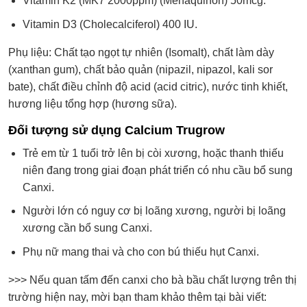
Vitamin K2 (MK7 2000ppm) (Menaquinon) 50mcg.
Vitamin D3 (Cholecalciferol) 400 IU.
Phụ liệu: Chất tạo ngọt tự nhiên (Isomalt), chất làm dày
(xanthan gum), chất bảo quản (nipazil, nipazol, kali sor
bate), chất điều chỉnh độ acid (acid citric), nước tinh khiết,
hương liệu tổng hợp (hương sữa).
Đối tượng sử dụng Calcium Trugrow
Trẻ em từ 1 tuổi trở lên bị còi xương, hoặc thanh thiếu
niên đang trong giai đoạn phát triển có nhu cầu bổ sung
Canxi.
Người lớn có nguy cơ bị loãng xương, người bị loãng
xương cần bổ sung Canxi.
Phụ nữ mang thai và cho con bú thiếu hụt Canxi.
>>> Nếu quan tấm đến canxi cho bà bầu chất lượng trên thị
trường hiện nay, mời bạn tham khảo thêm tại bài viết: