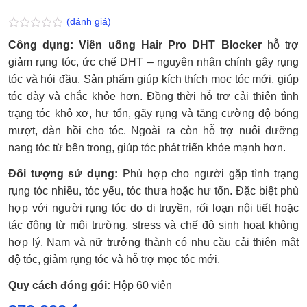
(đánh giá)
Được
Công dụng: Viên uống Hair Pro DHT Blocker
hỗ trợ
xếp
hạng
giảm rụng tóc, ức chế DHT – nguyên nhân chính gây rụng
0.0
tóc và hói đầu. Sản phẩm giúp kích thích mọc tóc mới, giúp
5
sao
tóc dày và chắc khỏe hơn. Đồng thời hỗ trợ cải thiện tình
trạng tóc khô xơ, hư tổn, gãy rụng và tăng cường độ bóng
mượt, đàn hồi cho tóc. Ngoài ra còn hỗ trợ nuôi dưỡng
nang tóc từ bên trong, giúp tóc phát triển khỏe mạnh hơn.
Đối tượng sử dụng:
Phù hợp cho người gặp tình trạng
rụng tóc nhiều, tóc yếu, tóc thưa hoặc hư tổn. Đặc biệt phù
hợp với người rụng tóc do di truyền, rối loạn nội tiết hoặc
tác động từ môi trường, stress và chế độ sinh hoạt không
hợp lý. Nam và nữ trưởng thành có nhu cầu cải thiện mật
độ tóc, giảm rụng tóc và hỗ trợ mọc tóc mới.
Quy cách đóng gói:
Hộp 60 viên