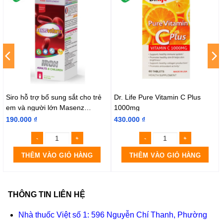
Siro hỗ trợ bổ sung sắt cho trẻ
Dr. Life Pure Vitamin C Plus
em và người lớn Masenz
1000mg
Masvitam Iron
190.000
₫
430.000
₫
THÊM VÀO GIỎ HÀNG
THÊM VÀO GIỎ HÀNG
THÔNG TIN LIÊN HỆ
Nhà thuốc Việt số 1: 596 Nguyễn Chí Thanh, Phường