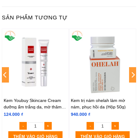
SẢN PHẨM TƯƠNG TỰ
Kem Youbuy Skincare Cream
Kem trị nám ohelah làm mờ
dưỡng ẩm trắng da, mờ thâm
nám, phục hồi da (Hộp 50g)
nám (Hũ 30g)
124.000
₫
940.000
₫
THÊM VÀO GIỎ HÀNG
THÊM VÀO GIỎ HÀNG