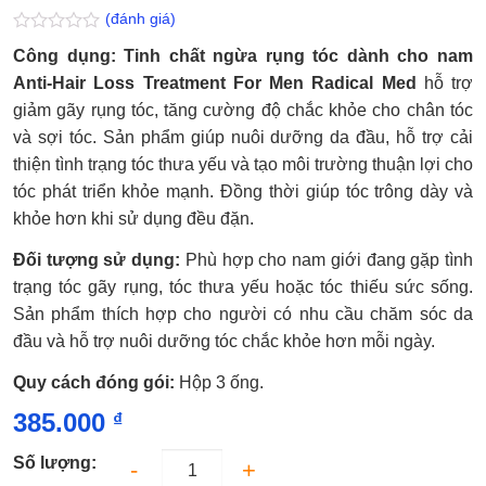
(đánh giá)
Được
Công dụng: Tinh chất ngừa rụng tóc dành cho nam
xếp
hạng
Anti-Hair Loss Treatment For Men Radical Med
hỗ trợ
0.0
giảm gãy rụng tóc, tăng cường độ chắc khỏe cho chân tóc
5
sao
và sợi tóc. Sản phẩm giúp nuôi dưỡng da đầu, hỗ trợ cải
thiện tình trạng tóc thưa yếu và tạo môi trường thuận lợi cho
tóc phát triển khỏe mạnh. Đồng thời giúp tóc trông dày và
khỏe hơn khi sử dụng đều đặn.
Đối tượng sử dụng:
Phù hợp cho nam giới đang gặp tình
trạng tóc gãy rụng, tóc thưa yếu hoặc tóc thiếu sức sống.
Sản phẩm thích hợp cho người có nhu cầu chăm sóc da
đầu và hỗ trợ nuôi dưỡng tóc chắc khỏe hơn mỗi ngày.
Quy cách đóng gói:
Hộp 3 ống.
385.000
₫
Số lượng: