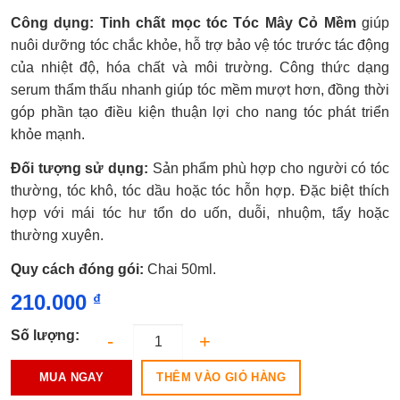
Được
Công dụng: Tinh chất mọc tóc Tóc Mây Cỏ Mềm
giúp
xếp
hạng
nuôi dưỡng tóc chắc khỏe, hỗ trợ bảo vệ tóc trước tác động
0.0
của nhiệt độ, hóa chất và môi trường. Công thức dạng
5
sao
serum thẩm thấu nhanh giúp tóc mềm mượt hơn, đồng thời
góp phần tạo điều kiện thuận lợi cho nang tóc phát triển
khỏe mạnh.
Đối tượng sử dụng:
Sản phẩm phù hợp cho người có tóc
thường, tóc khô, tóc dầu hoặc tóc hỗn hợp. Đặc biệt thích
hợp với mái tóc hư tổn do uốn, duỗi, nhuộm, tẩy hoặc
thường xuyên.
Quy cách đóng gói:
Chai 50ml.
210.000
₫
Số lượng:
THÊM VÀO GIỎ HÀNG
MUA NGAY