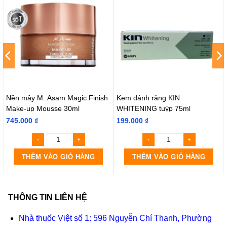
Nền mây M. Asam Magic Finish
Kem đánh răng KIN
Make-up Mousse 30ml
WHITENING tuýp 75ml
745.000
₫
199.000
₫
THÊM VÀO GIỎ HÀNG
THÊM VÀO GIỎ HÀNG
THÔNG TIN LIÊN HỆ
Nhà thuốc Việt số 1: 596 Nguyễn Chí Thanh, Phường