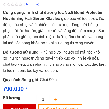
(đánh giá)
Được
Công dụng
:
Tinh chất dưỡng tóc No.9 Bond Protector
xếp
hạng
Nourishing Hair Serum Olaplex
giúp bảo vệ tóc trước tác
0.0
động của nhiệt và ô nhiễm môi trường, đồng thời hỗ trợ
5
sao
phục hồi tóc hư tổn, giảm xơ rối và tăng độ mềm mượt. Sản
phẩm còn giúp giảm tĩnh điện, dưỡng ẩm cho tóc và mang
lại mái tóc bóng khỏe hơn khi sử dụng thường xuyên.
Đối tượng sử dụng
: Phù hợp với người có mái tóc khô
xơ, hư tổn hoặc thường xuyên tiếp xúc với nhiệt và hóa
chất tạo kiểu. Sản phẩm thích hợp cho mọi loại tóc, đặc biệt
là tóc nhuộm, tóc tẩy và tóc uốn.
Quy cách đóng gói
: Chai 90ml.
790.000
₫
Số lượng: