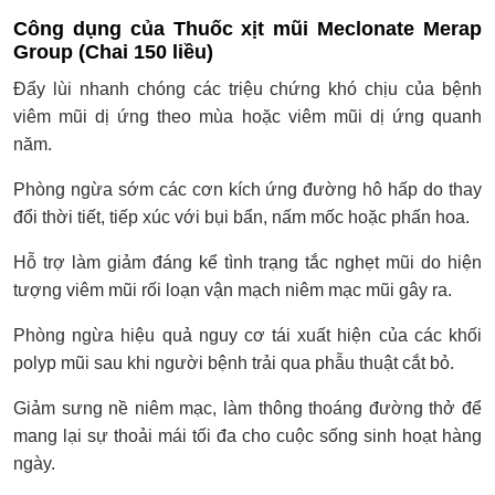
Công dụng của Thuốc xịt mũi Meclonate Merap
Group (Chai 150 liều)
Đẩy lùi nhanh chóng các triệu chứng khó chịu của bệnh
viêm mũi dị ứng theo mùa hoặc viêm mũi dị ứng quanh
năm.
Phòng ngừa sớm các cơn kích ứng đường hô hấp do thay
đổi thời tiết, tiếp xúc với bụi bẩn, nấm mốc hoặc phấn hoa.
Hỗ trợ làm giảm đáng kể tình trạng tắc nghẹt mũi do hiện
tượng viêm mũi rối loạn vận mạch niêm mạc mũi gây ra.
Phòng ngừa hiệu quả nguy cơ tái xuất hiện của các khối
polyp mũi sau khi người bệnh trải qua phẫu thuật cắt bỏ.
Giảm sưng nề niêm mạc, làm thông thoáng đường thở để
mang lại sự thoải mái tối đa cho cuộc sống sinh hoạt hàng
ngày.