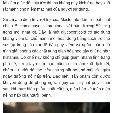
lại cảm giác dễ chịu tức thì mà không gây kích ứng hay khô
rát mạnh cho niêm mạc mũi của người sử dụng.
Sức mạnh điều trị vượt trội của Meclonate đến từ hoạt chất
chính Beclomethason dipropionat với hàm lượng 50 mcg
trong mỗi nhát xịt. Đây là một glucocorticoid có tác dụng
kháng viêm tại chỗ mạnh mẽ, hoạt động bằng cách ức chế
sự tập trung của các tế bào gây viêm và ngăn chặn quá
trình giải phóng các chất trung gian hóa học gây dị ứng như
histamin. Cơ chế này không chỉ giúp giảm nhanh tình trạng
phù nề, sưng tấy niêm mạc mũi mà còn làm khô dịch tiết,
chấm dứt triệt để các triệu chứng hắt hơi, sổ mũi và ngứa
ngáy đường hô hấp trên. Đặc biệt, sản phẩm còn được
khuyên dùng để phòng ngừa nguy cơ tái phát polyp mũi
sau khi thực hiện phẫu thuật cắt bỏ, giúp bảo vệ toàn diện
hệ hô hấp của người bệnh.