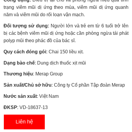
xếp
hạng
trạng viêm mũi dị ứng theo mùa, viêm mũi dị ứng quanh
0.0
năm và viêm mũi do rối loạn vận mạch.
5
sao
Đối tượng sử dụng:
Người lớn và trẻ em từ 6 tuổi trở lên
bị các bệnh viêm mũi dị ứng hoặc cần phòng ngừa tái phát
polyp mũi theo phác đồ của bác sĩ.
Quy cách đóng gói:
Chai 150 liều xịt.
Dạng bào chế
: Dung dịch thuốc xịt mũi
Thương hiệu
: Merap Group
Sản xuất/Chủ sở hữu
: Công ty Cổ phần Tập đoàn Merap
Nước sản xuất
: Việt Nam
ĐKSP
: VD-18637-13
Liên hệ