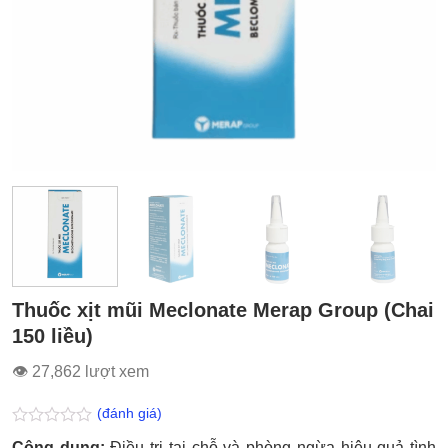
Thuốc xịt mũi Meclonate Merap Group (Chai
150 liều)
👁 27,862 lượt xem
(đánh giá)
Được
Công dụng:
Điều trị tại chỗ và phòng ngừa hiệu quả tình