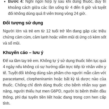
Bước 4:
Nghỉ ngơi hợp lý sau khi dùng thuốc, duy trì
khoảng cách giữa các lần uống từ 4 đến 6 giờ và tuyệt
đối không dùng quá 8 viên trong vòng 24 giờ.
Đối tượng sử dụng
Người lớn và trẻ em từ 12 tuổi trở lên đang gặp các triệu
chứng cảm cúm, cảm lạnh hoặc viêm mũi dị ứng có kèm sốt
và sổ mũi.
Khuyến cáo – lưu ý
Để xa tầm tay trẻ em. Không tự ý sử dụng thuốc liên tục quá
4 ngày nếu không có sự hướng dẫn trực tiếp từ nhân viên y
tế. Tuyệt đối không dùng sản phẩm cho người mẫn cảm với
paracetamol, clorpheniramin hoặc bất kỳ tá dược nào của
thuốc. Chống chỉ định dùng thuốc cho bệnh nhân suy gan
nặng, người thiếu hụt men G6PD, người bị bệnh thiên đầu
thống, phì đại tuyến tiền liệt hoặc đang trong cơn hen cấp
tính.