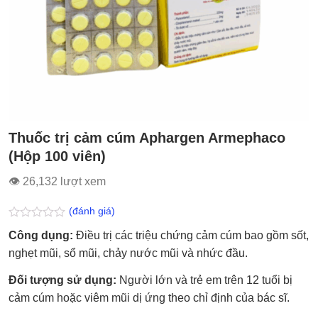
Thuốc trị cảm cúm Aphargen Armephaco
(Hộp 100 viên)
👁 26,132 lượt xem
(đánh giá)
Được
Công dụng:
Điều trị các triệu chứng cảm cúm bao gồm sốt,
xếp
hạng
nghẹt mũi, sổ mũi, chảy nước mũi và nhức đầu.
0.0
5
Đối tượng sử dụng:
Người lớn và trẻ em trên 12 tuổi bị
sao
cảm cúm hoặc viêm mũi dị ứng theo chỉ định của bác sĩ.