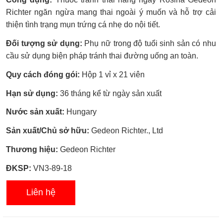
xếp
hạng
Richter ngăn ngừa mang thai ngoài ý muốn và hỗ trợ cải
0.0
thiện tình trạng mụn trứng cá nhẹ do nội tiết.
5
sao
Đối tượng sử dụng:
Phụ nữ trong độ tuổi sinh sản có nhu
cầu sử dụng biện pháp tránh thai đường uống an toàn.
Quy cách đóng gói:
Hộp 1 vỉ x 21 viên
Hạn sử dụng:
36 tháng kể từ ngày sản xuất
Nước sản xuất:
Hungary
Sản xuất/Chủ sở hữu:
Gedeon Richter., Ltd
Thương hiệu:
Gedeon Richter
ĐKSP:
VN3-89-18
Liên hệ