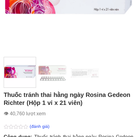
Thuốc tránh thai hằng ngày Rosina Gedeon
Richter (Hộp 1 vỉ x 21 viên)
👁 40,760 lượt xem
(đánh giá)
Được
Công dụng:
Thuốc tránh thai hằng ngày Rosina Gedeon