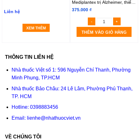
Mediplantex trị Alzheimer, thiểu
năng não bộ, suy giảm trí nhớ
375.000
₫
Liên hệ
(3 vỉ x 10 viên)
XEM THÊM
THÊM VÀO GIỎ HÀNG
THÔNG TIN LIÊN HỆ
Nhà thuốc Việt số 1: 596 Nguyễn Chí Thanh, Phường
Minh Phụng, TP.HCM
Nhà thuốc Bảo Châu: 24 Lê Lâm, Phường Phú Thạnh,
TP. HCM
Hotline:
0398883456
Email:
lienhe@nhathuocviet.vn
VỀ CHÚNG TÔI