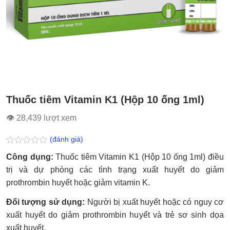
Thuốc tiêm Vitamin K1 (Hộp 10 ống 1ml)
👁 28,439 lượt xem
(đánh giá)
Được
Công dụng:
Thuốc tiêm Vitamin K1 (Hộp 10 ống 1ml) điều
xếp
hạng
trị và dự phòng các tình trạng xuất huyết do giảm
0.0
prothrombin huyết hoặc giảm vitamin K.
5
sao
Đối tượng sử dụng:
Người bị xuất huyết hoặc có nguy cơ
xuất huyết do giảm prothrombin huyết và trẻ sơ sinh dọa
xuất huyết.