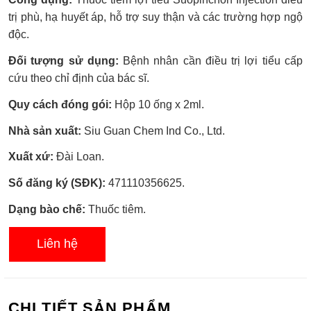
xếp
hạng
trị phù, hạ huyết áp, hỗ trợ suy thận và các trường hợp ngộ
0.0
độc.
5
sao
Đối tượng sử dụng:
Bệnh nhân cần điều trị lợi tiểu cấp
cứu theo chỉ định của bác sĩ.
Quy cách đóng gói:
Hộp 10 ống x 2ml.
Nhà sản xuất:
Siu Guan Chem Ind Co., Ltd.
Xuất xứ:
Đài Loan.
Số đăng ký (SĐK):
471110356625.
Dạng bào chế:
Thuốc tiêm.
Liên hệ
CHI TIẾT SẢN PHẨM