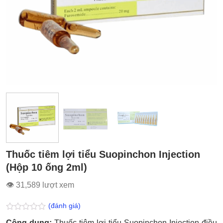
Thuốc tiêm lợi tiểu Suopinchon Injection
(Hộp 10 ống 2ml)
👁 31,589 lượt xem
(đánh giá)
Được
Công dụng:
Thuốc tiêm lợi tiểu Suopinchon Injection điều