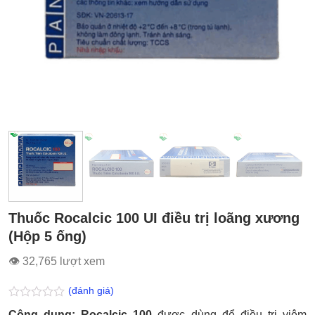
Thuốc Rocalcic 100 UI điều trị loãng xương
(Hộp 5 ống)
👁 32,765 lượt xem
(đánh giá)
Được
Công dụng: Rocalcic 100
được dùng để điều trị viêm