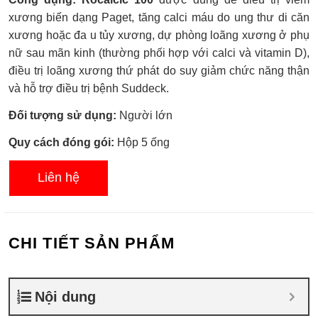
xếp
hạng
xương biến dạng Paget, tăng calci máu do ung thư di căn
0.0
xương hoặc đa u tủy xương, dự phòng loãng xương ở phụ
5
sao
nữ sau mãn kinh (thường phối hợp với calci và vitamin D),
điều trị loãng xương thứ phát do suy giảm chức năng thận
và hỗ trợ điều trị bệnh Suddeck.
Đối tượng sử dụng:
Người lớn
Quy cách đóng gói:
Hộp 5 ống
Liên hệ
CHI TIẾT SẢN PHẨM
Nội dung