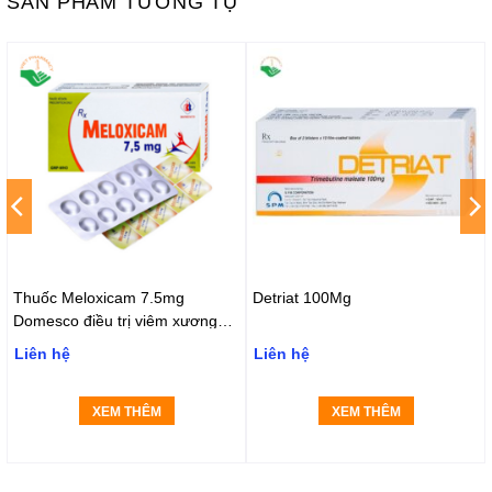
SẢN PHẨM TƯƠNG TỰ
Thuốc Meloxicam 7.5mg
Detriat 100Mg
Domesco điều trị viêm xương
khớp, viêm cột sống (2 vỉ x 10
Liên hệ
Liên hệ
viên)
XEM THÊM
XEM THÊM