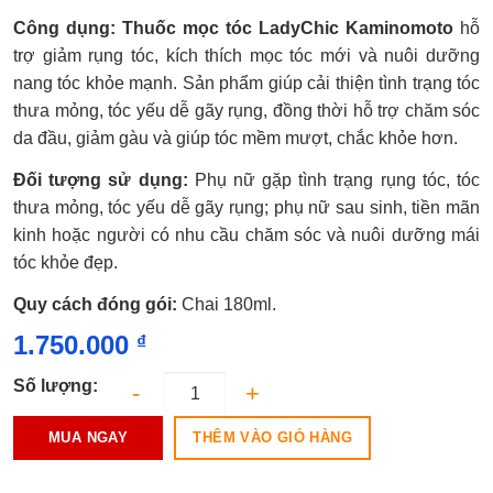
Được
Công dụng: Thuốc mọc tóc LadyChic Kaminomoto
hỗ
xếp
hạng
trợ giảm rụng tóc, kích thích mọc tóc mới và nuôi dưỡng
0.0
nang tóc khỏe mạnh. Sản phẩm giúp cải thiện tình trạng tóc
5
sao
thưa mỏng, tóc yếu dễ gãy rụng, đồng thời hỗ trợ chăm sóc
da đầu, giảm gàu và giúp tóc mềm mượt, chắc khỏe hơn.
Đối tượng sử dụng:
Phụ nữ gặp tình trạng rụng tóc, tóc
thưa mỏng, tóc yếu dễ gãy rụng; phụ nữ sau sinh, tiền mãn
kinh hoặc người có nhu cầu chăm sóc và nuôi dưỡng mái
tóc khỏe đẹp.
Quy cách đóng gói:
Chai 180ml.
1.750.000
₫
Số lượng:
THÊM VÀO GIỎ HÀNG
MUA NGAY