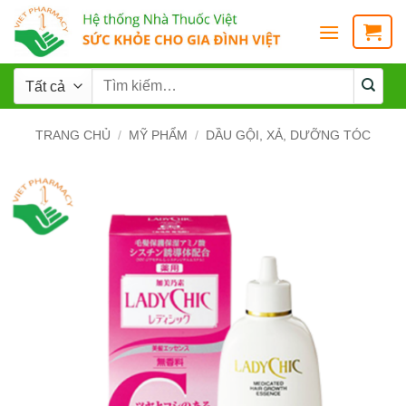
TRANG CHỦ
/
MỸ PHẨM
/
DẦU GỘI, XẢ, DƯỠNG TÓC