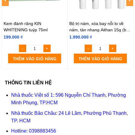
Kem đánh răng KIN
Bộ trị nám, xóa bay nỗi lo về
WHITENING tuýp 75ml
nám, tàn nhang Aithan 15g (bộ
4 tuýp 15g)
199.000
₫
1.990.000
₫
THÊM VÀO GIỎ HÀNG
THÊM VÀO GIỎ HÀNG
THÔNG TIN LIÊN HỆ
Nhà thuốc Việt số 1: 596 Nguyễn Chí Thanh, Phường
Minh Phụng, TP.HCM
Nhà thuốc Bảo Châu: 24 Lê Lâm, Phường Phú Thạnh,
TP. HCM
Hotline:
0398883456