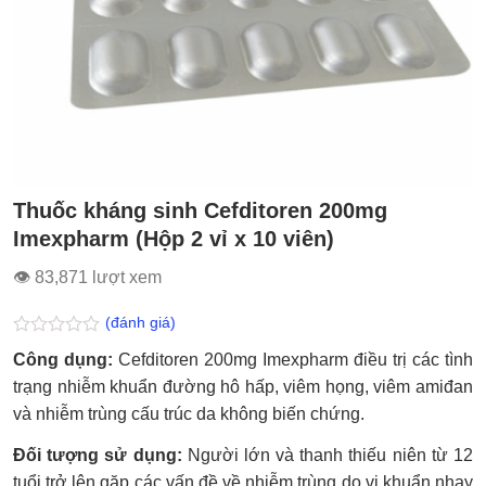
Thuốc kháng sinh Cefditoren 200mg
Imexpharm (Hộp 2 vỉ x 10 viên)
👁 83,871 lượt xem
(đánh giá)
Được
Công dụng:
Cefditoren 200mg Imexpharm điều trị các tình
xếp
hạng
trạng nhiễm khuẩn đường hô hấp, viêm họng, viêm amiđan
0.0
và nhiễm trùng cấu trúc da không biến chứng.
5
sao
Đối tượng sử dụng:
Người lớn và thanh thiếu niên từ 12
tuổi trở lên gặp các vấn đề về nhiễm trùng do vi khuẩn nhạy