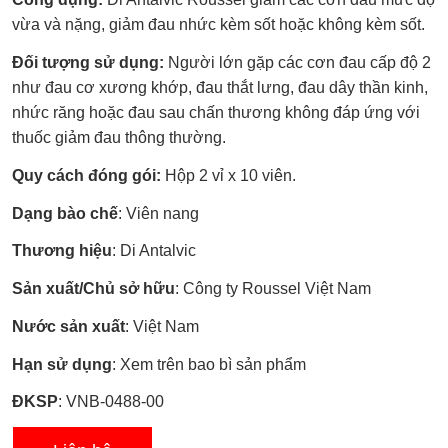
xếp
hạng
vừa và nặng, giảm đau nhức kèm sốt hoặc không kèm sốt.
0.0
5
Đối tượng sử dụng:
Người lớn gặp các cơn đau cấp độ 2
sao
như đau cơ xương khớp, đau thắt lưng, đau dây thần kinh,
nhức răng hoặc đau sau chấn thương không đáp ứng với
thuốc giảm đau thông thường.
Quy cách đóng gói:
Hộp 2 vỉ x 10 viên.
Dạng bào chế
: Viên nang
Thương hiệu
: Di Antalvic
Sản xuất/Chủ sở hữu
: Công ty Roussel Việt Nam
Nước sản xuất
: Việt Nam
Hạn sử dụng
: Xem trên bao bì sản phẩm
ĐKSP
: VNB-0488-00