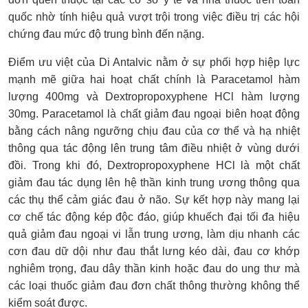
quốc nhờ tính hiệu quả vượt trội trong việc điều trị các hội
chứng đau mức độ trung bình đến nặng.
Điểm ưu việt của Di Antalvic nằm ở sự phối hợp hiệp lực
mạnh mẽ giữa hai hoạt chất chính là Paracetamol hàm
lượng 400mg và Dextropropoxyphene HCl hàm lượng
30mg. Paracetamol là chất giảm đau ngoại biên hoạt động
bằng cách nâng ngưỡng chịu đau của cơ thể và hạ nhiệt
thông qua tác động lên trung tâm điều nhiệt ở vùng dưới
đồi. Trong khi đó, Dextropropoxyphene HCl là một chất
giảm đau tác dụng lên hệ thần kinh trung ương thông qua
các thụ thể cảm giác đau ở não. Sự kết hợp này mang lại
cơ chế tác động kép độc đáo, giúp khuếch đại tối đa hiệu
quả giảm đau ngoại vi lẫn trung ương, làm dịu nhanh các
cơn đau dữ dội như đau thắt lưng kéo dài, đau cơ khớp
nghiêm trọng, đau dây thần kinh hoặc đau do ung thư mà
các loại thuốc giảm đau đơn chất thông thường không thể
kiểm soát được.