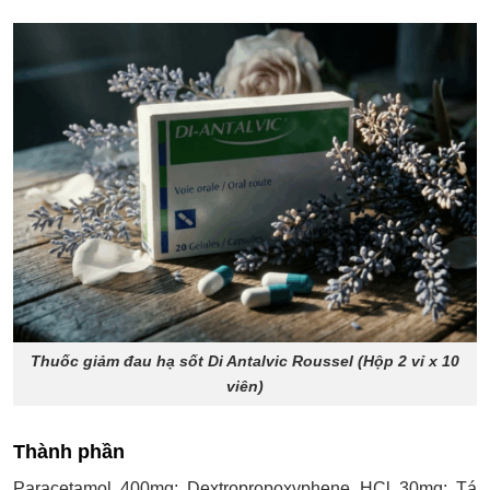
Thuốc giảm đau hạ sốt Di Antalvic Roussel (Hộp 2 vỉ x 10
viên)
Thành phần
Paracetamol 400mg; Dextropropoxyphene HCl 30mg; Tá