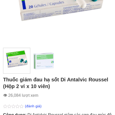
Thuốc giảm đau hạ sốt Di Antalvic Roussel
(Hộp 2 vỉ x 10 viên)
👁 26,084 lượt xem
(đánh giá)
Được
Công dụng:
Di Antalvic Roussel giảm các cơn đau mức độ