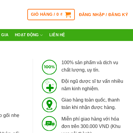
GIỎ HÀNG /
0
₫
ĐĂNG NHẬP / ĐĂNG KÝ
 GIA
HOẠT ĐỘNG
LIÊN HỆ
100% sản phẩm và dịch vụ
chất lượng, uy tín.
Đội ngũ dược sĩ tư vấn nhiều
năm kinh nghiệm.
Giao hàng toàn quốc, thanh
toán khi nhận được hàng.
p gối nhẹ
Miễn phí giao hàng với hóa
đơn trên 300.000 VND (Khu