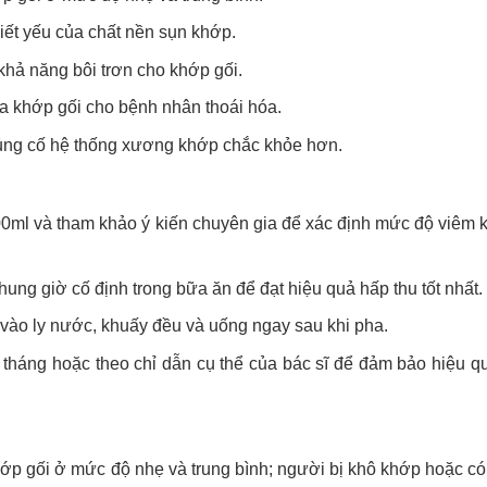
hiết yếu của chất nền sụn khớp.
 khả năng bôi trơn cho khớp gối.
ủa khớp gối cho bệnh nhân thoái hóa.
 củng cố hệ thống xương khớp chắc khỏe hơn.
0ml và tham khảo ý kiến chuyên gia để xác định mức độ viêm 
ng giờ cố định trong bữa ăn để đạt hiệu quả hấp thu tốt nhất.
 vào ly nước, khuấy đều và uống ngay sau khi pha.
3 tháng hoặc theo chỉ dẫn cụ thể của bác sĩ để đảm bảo hiệu qu
hớp gối ở mức độ nhẹ và trung bình; người bị khô khớp hoặc có