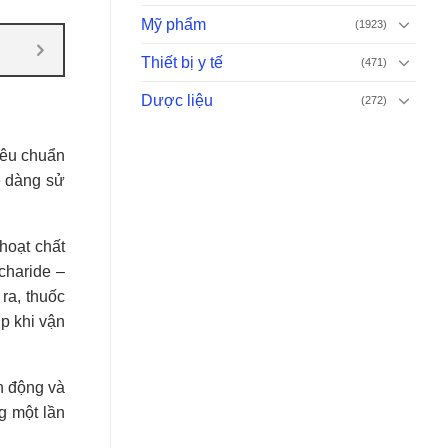
Mỹ phẩm
(1923)
Thiết bị y tế
(471)
Dược liệu
(272)
iêu chuẩn
ễ dàng sử
hoạt chất
charide –
ra, thuốc
p khi vận
ận động và
g một lần