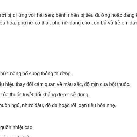
ời bị dị ứng với hải sản; bệnh nhân bị tiểu đường hoặc đang 
tiêu hóa; phụ nữ có thai; phụ nữ đang cho con bú và trẻ em dướ
 chức năng bổ sung thông thường.
u hiệu thay đổi cảm quan về màu sắc, độ mịn của bột thuốc.
 của thuốc tuyệt đối không được sử dụng.
uồn ngủ, nhức đầu, đỏ da hoặc rối loạn tiêu hóa nhẹ.
nguồn nhiệt cao.