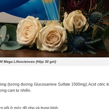
0 Mega Lifesciences (Hộp 30 gói)
15mg (tương đương Glucosamine Sulfate 1500mg); Acid citric 
ương cam tự nhiên.
p gối ở mức độ nhẹ và trung bình.