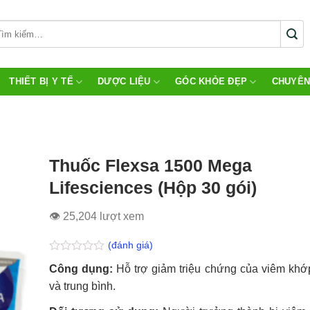
THIẾT BỊ Y TẾ
DƯỢC LIỆU
GÓC KHỎE ĐẸP
CHUYÊN
Thuốc Flexsa 1500 Mega
Lifesciences (Hộp 30 gói)
👁 25,204 lượt xem
(đánh giá)
Được
Công dụng:
Hỗ trợ giảm triệu chứng của viêm khớ
xếp
hạng
và trung bình.
0.0
5