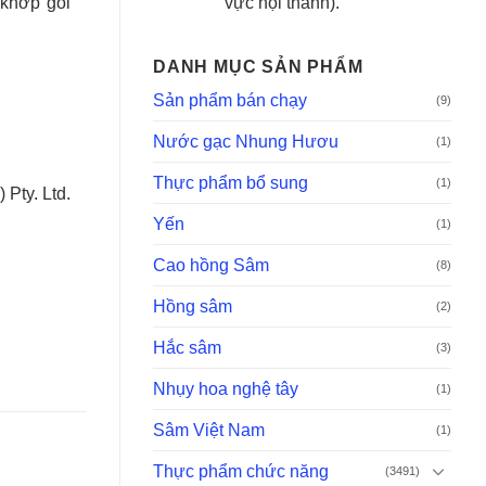
vực nội thành).
 khớp gối
DANH MỤC SẢN PHẨM
Sản phẩm bán chạy
(9)
Nước gạc Nhung Hươu
(1)
Thực phẩm bổ sung
(1)
 Pty. Ltd.
Yến
(1)
Cao hồng Sâm
(8)
Hồng sâm
(2)
Hắc sâm
(3)
Nhụy hoa nghệ tây
(1)
Sâm Việt Nam
(1)
Thực phẩm chức năng
(3491)