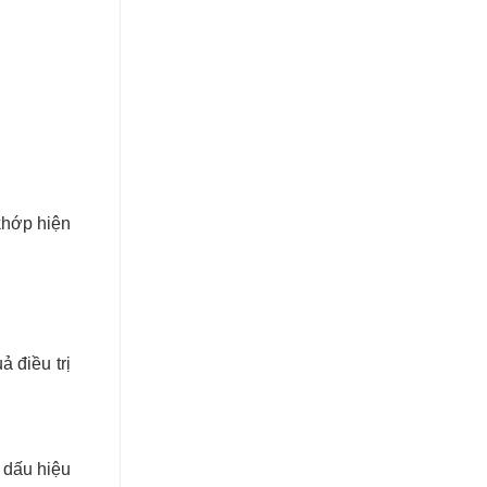
khớp hiện
ả điều trị
 dấu hiệu