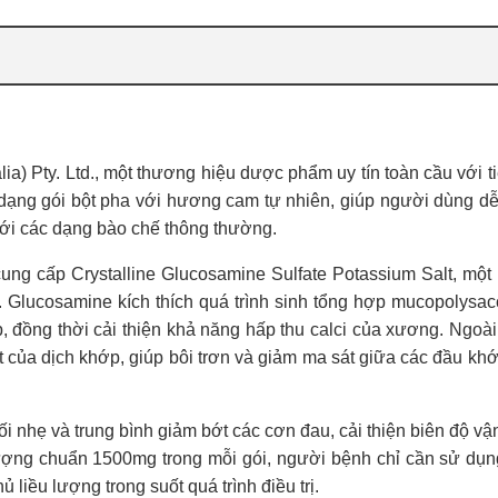
ia) Pty. Ltd., một thương hiệu dược phẩm uy tín toàn cầu với t
 dạng gói bột pha với hương cam tự nhiên, giúp người dùng d
với các dạng bào chế thông thường.
ung cấp Crystalline Glucosamine Sulfate Potassium Salt, một 
n. Glucosamine kích thích quá trình sinh tổng hợp mucopolysac
, đồng thời cải thiện khả năng hấp thu calci của xương. Ngoài 
t của dịch khớp, giúp bôi trơn và giảm ma sát giữa các đầu khớ
ối nhẹ và trung bình giảm bớt các cơn đau, cải thiện biên độ v
lượng chuẩn 1500mg trong mỗi gói, người bệnh chỉ cần sử dụn
 liều lượng trong suốt quá trình điều trị.