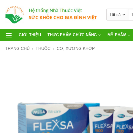
GIỚI THIỆU
THỰC PHẨM CHỨC NĂNG
MỸ PHẨM
TRANG CHỦ
/
THUỐC
/
CƠ, XƯƠNG KHỚP