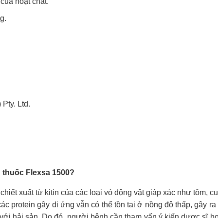
của hoạt chất.
g.
Pty. Ltd.
g thuốc Flexsa 1500?
ết xuất từ kitin của các loại vỏ động vật giáp xác như tôm, cu
ác protein gây dị ứng vẫn có thể tồn tại ở nồng độ thấp, gây r
i hải sản. Do đó, người bệnh cần tham vấn ý kiến dược sĩ ho