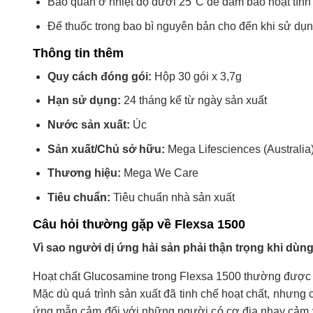
Bảo quản ở nhiệt độ dưới 25°C để đảm bảo hoạt tính 
Để thuốc trong bao bì nguyên bản cho đến khi sử dụn
Thông tin thêm
Quy cách đóng gói:
Hộp 30 gói x 3,7g
Hạn sử dụng:
24 tháng kể từ ngày sản xuất
Nước sản xuất:
Úc
Sản xuất/Chủ sở hữu:
Mega Lifesciences (Australia) 
Thương hiệu:
Mega We Care
Tiêu chuẩn:
Tiêu chuẩn nhà sản xuất
Câu hỏi thường gặp về Flexsa 1500
Vì sao người dị ứng hải sản phải thận trọng khi dùn
Hoạt chất Glucosamine trong Flexsa 1500 thường được chi
Mặc dù quá trình sản xuất đã tinh chế hoạt chất, nhưng c
ứng mẫn cảm đối với những người có cơ địa nhạy cảm vớ