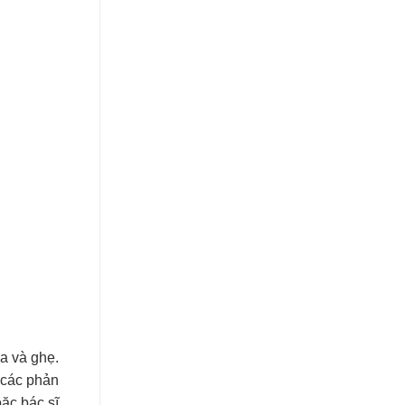
a và ghẹ.
a các phản
ặc bác sĩ