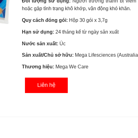
Đối tượng sử dụng:
Người trưởng thành bị viêm
sao
hoặc gặp tình trạng khô khớp, vận động khó khăn.
Quy cách đóng gói:
Hộp 30 gói x 3,7g
Hạn sử dụng:
24 tháng kể từ ngày sản xuất
Nước sản xuất:
Úc
Sản xuất/Chủ sở hữu:
Mega Lifesciences (Australia)
Thương hiệu:
Mega We Care
Liên hệ