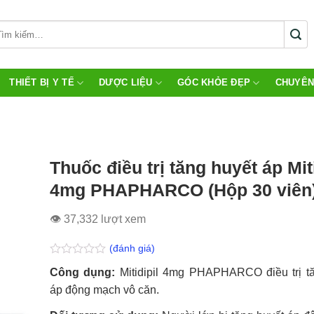
THIẾT BỊ Y TẾ
DƯỢC LIỆU
GÓC KHỎE ĐẸP
CHUYÊN
Thuốc điều trị tăng huyết áp Miti
4mg PHAPHARCO (Hộp 30 viên
👁 37,332 lượt xem
(đánh giá)
Được
Công dụng:
Mitidipil 4mg PHAPHARCO điều trị t
xếp
hạng
áp động mạch vô căn.
0.0
5