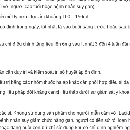
ối với người cao tuổi hoặc bệnh nhân suy gan).
với một ly nước lọc ấm khoảng 100 – 150ml.
 định trong ngày, tốt nhất là vào buổi sáng trước hoặc sau k
à chỉ điều chỉnh tăng liều lên 6mg sau ít nhất 3 đến 4 tuần đá
cần duy trì và kiểm soát trị số huyết áp ổn định.
trị bằng các nhóm thuốc hạ áp khác cần phối hợp điều trị đa tr
ằng liệu pháp đối kháng canxi liều thấp dưới sự giám sát y khoa
 bác sĩ. Không sử dụng sản phẩm cho người mẫn cảm với Lacid
 bệnh nhân suy giảm chức năng gan, người có tiền sử rối loạn 
hoặc đang nuôi con bú chỉ sử dụng khi có chỉ định nghiêm ng