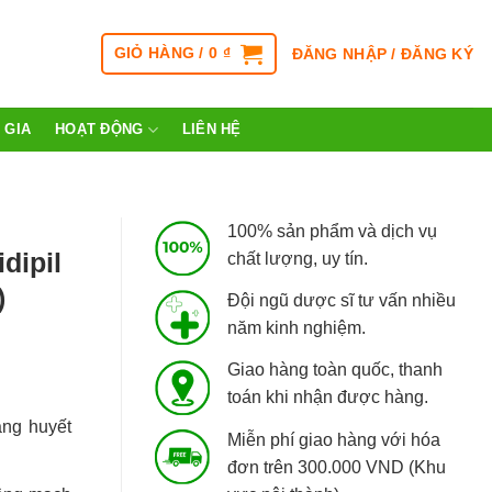
GIỎ HÀNG /
0
₫
ĐĂNG NHẬP / ĐĂNG KÝ
 GIA
HOẠT ĐỘNG
LIÊN HỆ
100% sản phẩm và dịch vụ
dipil
chất lượng, uy tín.
)
Đội ngũ dược sĩ tư vấn nhiều
năm kinh nghiệm.
Giao hàng toàn quốc, thanh
toán khi nhận được hàng.
ăng huyết
Miễn phí giao hàng với hóa
đơn trên 300.000 VND (Khu