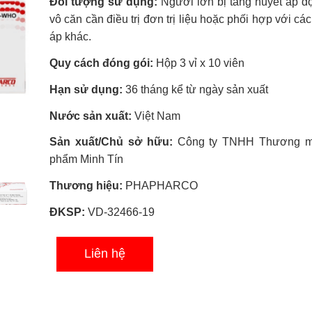
Đối tượng sử dụng:
Người lớn bị tăng huyết áp 
sao
vô căn cần điều trị đơn trị liệu hoặc phối hợp với cá
áp khác.
Quy cách đóng gói:
Hộp 3 vỉ x 10 viên
Hạn sử dụng:
36 tháng kể từ ngày sản xuất
Nước sản xuất:
Việt Nam
Sản xuất/Chủ sở hữu:
Công ty TNHH Thương m
phẩm Minh Tín
Thương hiệu:
PHAPHARCO
ĐKSP:
VD-32466-19
Liên hệ