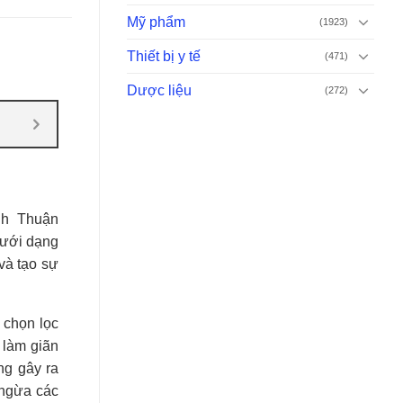
Mỹ phẩm
(1923)
Thiết bị y tế
(471)
Dược liệu
(272)
nh Thuận
dưới dạng
và tạo sự
 chọn lọc
 làm giãn
ng gây ra
 ngừa các