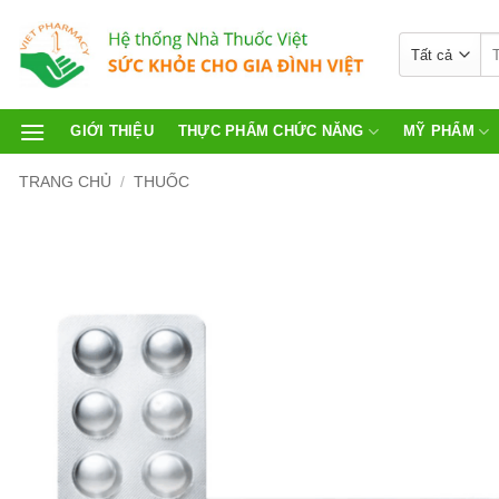
GIỚI THIỆU
THỰC PHẨM CHỨC NĂNG
MỸ PHẨM
TRANG CHỦ
/
THUỐC