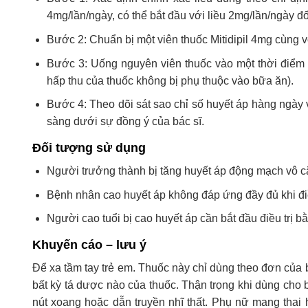
4mg/lần/ngày, có thể bắt đầu với liều 2mg/lần/ngày đ
Bước 2: Chuẩn bị một viên thuốc Mitidipil 4mg cùng 
Bước 3: Uống nguyên viên thuốc vào một thời điểm cố
hấp thu của thuốc không bị phụ thuộc vào bữa ăn).
Bước 4: Theo dõi sát sao chỉ số huyết áp hàng ngày v
sàng dưới sự đồng ý của bác sĩ.
Đối tượng sử dụng
Người trưởng thành bị tăng huyết áp động mạch vô căn 
Bệnh nhân cao huyết áp không đáp ứng đầy đủ khi điều 
Người cao tuổi bị cao huyết áp cần bắt đầu điều trị b
Khuyến cáo – lưu ý
Để xa tầm tay trẻ em. Thuốc này chỉ dùng theo đơn của
bất kỳ tá dược nào của thuốc. Thận trọng khi dùng cho
nút xoang hoặc dẫn truyền nhĩ thất. Phụ nữ mang thai 