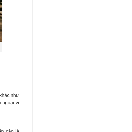
 khác như
 ngoại vi
ến cáo là