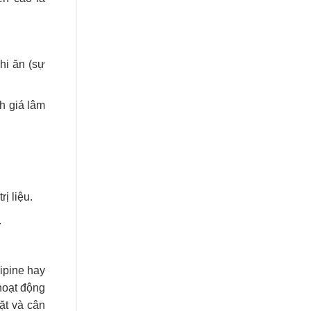
hi ăn (sự
nh giá lâm
ị liệu.
.
ipine hay
hoạt động
ặt và cân