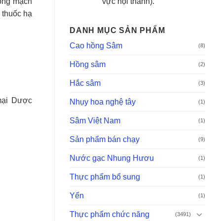
vực nội thành).
động mạch
c thuốc hạ
DANH MỤC SẢN PHẨM
Cao hồng Sâm
(8)
Hồng sâm
(2)
Hắc sâm
(3)
ại Dược
Nhụy hoa nghệ tây
(1)
Sâm Việt Nam
(1)
Sản phẩm bán chạy
(9)
Nước gạc Nhung Hươu
(1)
Thực phẩm bổ sung
(1)
Yến
(1)
Thực phẩm chức năng
(3491)