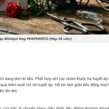
 áp Mitidipil 4mg PHAPHARCO (Hộp 30 viên)
ới dạng đơn trị liệu. Phối hợp với các nhóm thuốc hạ huyết áp
 quả kiểm soát chỉ số huyết áp. Hỗ trợ làm giãn tiểu động mạch
n lên tim.
nh của bác sĩ chuyên khoa (liều khởi đầu thông thường khuy