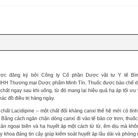
 được đăng ký bởi Công ty Cổ phần Dược vật tư Y tế Bì
TNHH Thương mại Dược phẩm Minh Tín. Thuốc được bào chế 
 chất ngay sau khi uống, từ đó mang lại hiệu quả hạ áp tối ưu 
hác đồ điều trị hàng ngày.
 chất Lacidipine – một chất đối kháng canxi thế hệ mới có tính
 Bằng cách ngăn chặn dòng canxi đi vào tế bào cơ trơn, thuốc
cản ngoại biên và hạ huyết áp một cách từ từ, êm dịu mà khô
 y khoa đáng tin cậy giúp kiểm soát huyết áp lâu dài và phòng