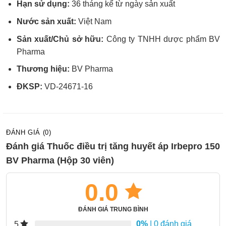
Hạn sử dụng:
36 tháng kể từ ngày sản xuất
Nước sản xuất:
Việt Nam
Sản xuất/Chủ sở hữu:
Công ty TNHH dược phẩm BV
Pharma
Thương hiệu:
BV Pharma
ĐKSP:
VD-24671-16
ĐÁNH GIÁ (0)
Đánh giá Thuốc điều trị tăng huyết áp Irbepro 150
BV Pharma (Hộp 30 viên)
0.0
ĐÁNH GIÁ TRUNG BÌNH
0%
| 0 đánh giá
5