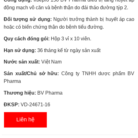
xếp
hạng
động mạch vô căn và bệnh thận do đái tháo đường týp 2.
0.0
5
Đối tượng sử dụng:
Người trưởng thành bị huyết áp cao
sao
hoặc có biến chứng thận do bệnh tiểu đường.
Quy cách đóng gói:
Hộp 3 vỉ x 10 viên.
Hạn sử dụng:
36 tháng kể từ ngày sản xuất
Nước sản xuất:
Việt Nam
Sản xuất/Chủ sở hữu:
Công ty TNHH dược phẩm BV
Pharma
Thương hiệu:
BV Pharma
ĐKSP:
VD-24671-16
Liên hệ