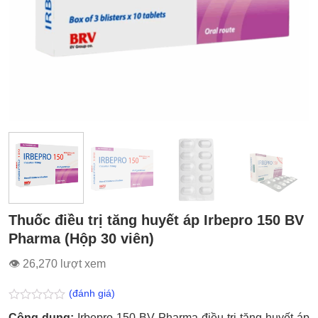
Thuốc điều trị tăng huyết áp Irbepro 150 BV
Pharma (Hộp 30 viên)
👁 26,270 lượt xem
(đánh giá)
Được
Công dụng:
Irbepro 150 BV Pharma điều trị tăng huyết áp