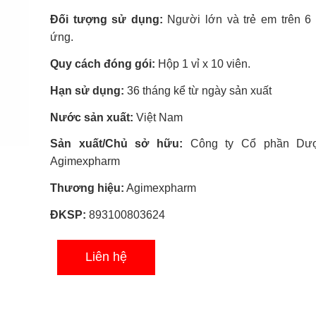
sao
Đối tượng sử dụng:
Người lớn và trẻ em trên 6 t
ứng.
Quy cách đóng gói:
Hộp 1 vỉ x 10 viên.
Hạn sử dụng:
36 tháng kể từ ngày sản xuất
Nước sản xuất:
Việt Nam
Sản xuất/Chủ sở hữu:
Công ty Cổ phần Dư
Agimexpharm
Thương hiệu:
Agimexpharm
ĐKSP:
893100803624
Liên hệ