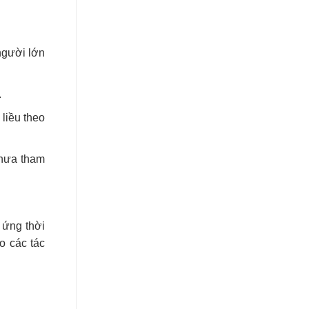
người lớn
.
liều theo
chưa tham
 ứng thời
o các tác