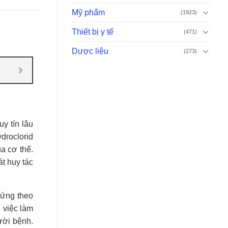
Mỹ phẩm
(1923)
Thiết bị y tế
(471)
Dược liệu
(273)
y tín lâu
droclorid
a cơ thể.
t huy tác
 ứng theo
 việc làm
ười bệnh.