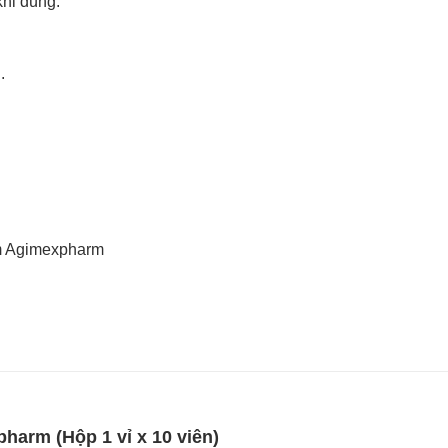
khi dùng.
.
m Agimexpharm
harm (Hộp 1 vỉ x 10 viên)