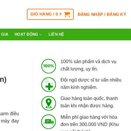
GIỎ HÀNG /
0
₫
ĐĂNG NHẬP / ĐĂNG KÝ
 GIA
HOẠT ĐỘNG
LIÊN HỆ
100% sản phẩm và dịch vụ
chất lượng, uy tín.
n)
Đội ngũ dược sĩ tư vấn nhiều
năm kinh nghiệm.
Giao hàng toàn quốc, thanh
toán khi nhận được hàng.
arm điều
Miễn phí giao hàng với hóa
à mày đay
đơn trên 300.000 VND (Khu