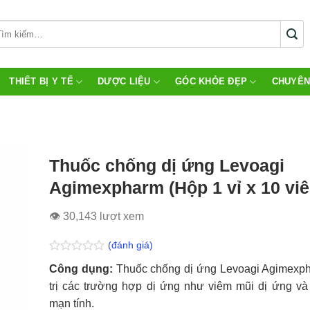
THIẾT BỊ Y TẾ
DƯỢC LIỆU
GÓC KHỎE ĐẸP
CHUYÊN
Thuốc chống dị ứng Levoagi
Agimexpharm (Hộp 1 vỉ x 10 viê
👁 30,143 lượt xem
(đánh giá)
Được
Công dụng:
Thuốc chống dị ứng Levoagi Agimexph
xếp
hạng
trị các trường hợp dị ứng như viêm mũi dị ứng v
0.0
mạn tính.
5