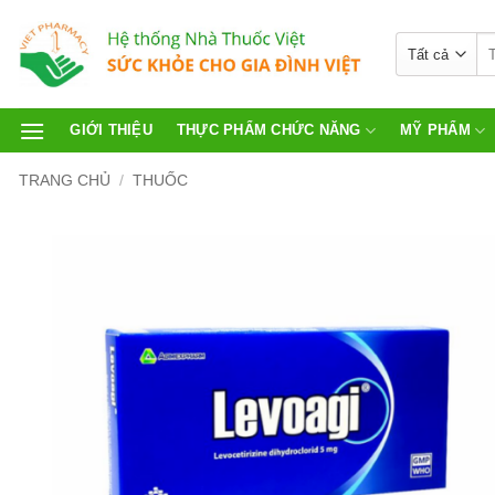
GIỚI THIỆU
THỰC PHẨM CHỨC NĂNG
MỸ PHẨM
TRANG CHỦ
/
THUỐC