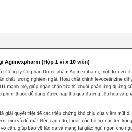
i Agimexpharm (Hộp 1 vỉ x 10 viên)
ởi Công ty Cổ phần Dược phẩm Agimexpharm, một đơn vị có u
 chất lượng nghiêm ngặt. Hoạt chất chính levocetirizine dihy
 H1 mạnh mẽ, giúp ngăn chặn tức thì chuỗi phản ứng dị ứng củ
 phim, thuốc dễ dàng được hấp thu qua đường tiêu hóa và phá
à giải quyết triệt để các triệu chứng khó chịu của viêm mũi dị
ước mũi và đỏ mắt. Bên cạnh đó, thuốc còn hỗ trợ đắc lực trong
vô căn, giúp bảo vệ làn da và mang lại giấc ngủ ngon cho ng