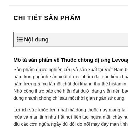
CHI TIẾT SẢN PHẨM
Nội dung
Mô tả sản phẩm về Thuốc chống dị ứng Levoag
Sản phẩm được nghiên cứu và sản xuất tại Việt Nam b
năm trong ngành sản xuất dược phẩm đạt các tiêu chuẩn
hàm lượng 5 mg là một chất đối kháng thụ thể histamin
Nhờ công thức bào chế hiện đại dưới dạng viên nén bao
dụng nhanh chóng chỉ sau một thời gian ngắn sử dụng.
Lợi ích sức khỏe lớn nhất mà dòng thuốc này mang lại l
mùa và mạn tính như hắt hơi liên tục, ngứa mũi, chảy n
dịu các cơn ngứa ngáy dữ dội do nổi mày đay mạn tính 