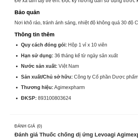
Để xa tầm tay trẻ em. Đọc kỹ hướng dẫn sử dụng trước 
Bảo quản
Nơi khô ráo, tránh ánh sáng, nhiệt độ không quá 30 độ C
Thông tin thêm
Quy cách đóng gói:
Hộp 1 vỉ x 10 viên
Hạn sử dụng:
36 tháng kể từ ngày sản xuất
Nước sản xuất:
Việt Nam
Sản xuất/Chủ sở hữu:
Công ty Cổ phần Dược phẩ
Thương hiệu:
Agimexpharm
ĐKSP:
893100803624
ĐÁNH GIÁ (0)
Đánh giá Thuốc chống dị ứng Levoagi Agimexp