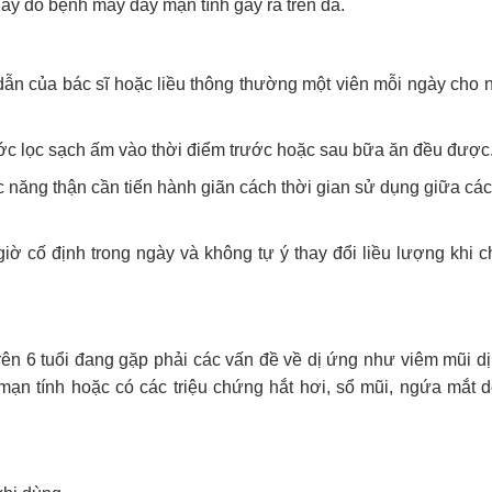
gáy do bệnh mày đay mạn tính gây ra trên da.
dẫn của bác sĩ hoặc liều thông thường một viên mỗi ngày cho 
ước lọc sạch ấm vào thời điểm trước hoặc sau bữa ăn đều được
 năng thận cần tiến hành giãn cách thời gian sử dụng giữa các 
iờ cố định trong ngày và không tự ý thay đổi liều lượng khi 
ên 6 tuổi đang gặp phải các vấn đề về dị ứng như viêm mũi dị
mạn tính hoặc có các triệu chứng hắt hơi, sổ mũi, ngứa mắt d