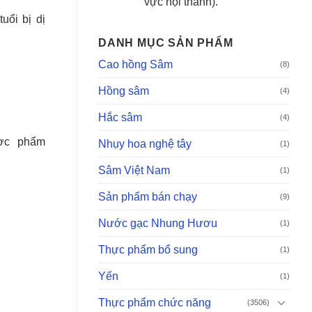
vực nội thành).
uổi bị dị
DANH MỤC SẢN PHẨM
Cao hồng Sâm
(8)
Hồng sâm
(4)
Hắc sâm
(4)
ợc phẩm
Nhụy hoa nghệ tây
(1)
Sâm Việt Nam
(1)
Sản phẩm bán chạy
(9)
Nước gạc Nhung Hươu
(1)
Thực phẩm bổ sung
(1)
Yến
(1)
Thực phẩm chức năng
(3506)