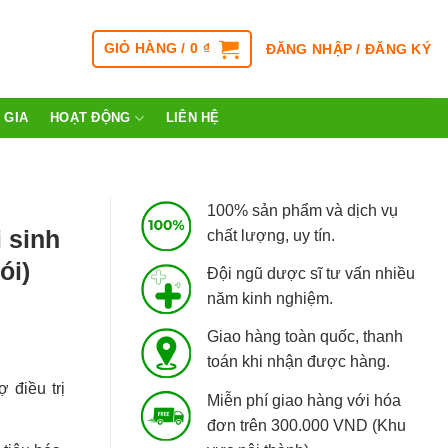
GIỎ HÀNG /
0
₫
ĐĂNG NHẬP / ĐĂNG KÝ
 GIA
HOẠT ĐỘNG
LIÊN HỆ
100% sản phẩm và dịch vụ
 sinh
chất lượng, uy tín.
ói)
Đội ngũ dược sĩ tư vấn nhiều
năm kinh nghiệm.
Giao hàng toàn quốc, thanh
toán khi nhận được hàng.
 điều trị
Miễn phí giao hàng với hóa
đơn trên 300.000 VND (Khu