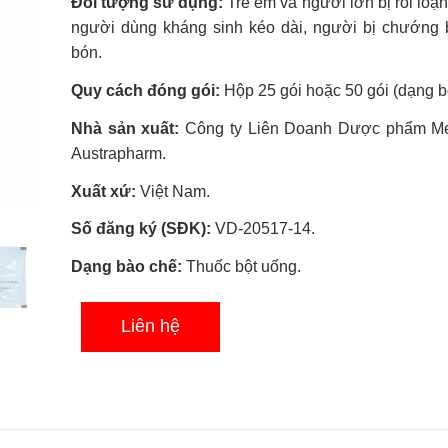
Đối tượng sử dụng:
Trẻ em và người lớn bị rối loạn
sao
người dùng kháng sinh kéo dài, người bị chướng 
bón.
Quy cách đóng gói:
Hộp 25 gói hoặc 50 gói (dạng bộ
Nhà sản xuất:
Công ty Liên Doanh Dược phẩm Me
Austrapharm.
Xuất xứ:
Việt Nam.
Số đăng ký (SĐK):
VD-20517-14.
Dạng bào chế:
Thuốc bột uống.
Liên hệ