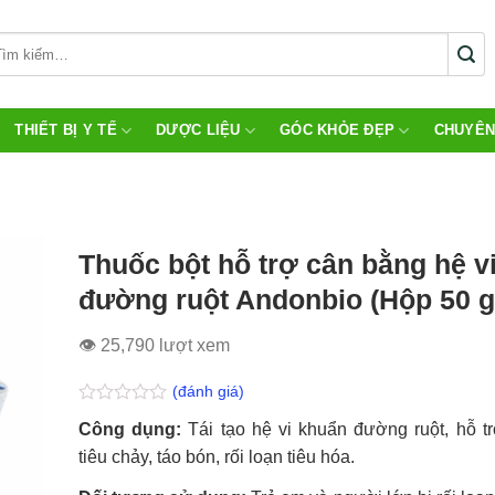
THIẾT BỊ Y TẾ
DƯỢC LIỆU
GÓC KHỎE ĐẸP
CHUYÊN
Thuốc bột hỗ trợ cân bằng hệ vi
đường ruột Andonbio (Hộp 50 g
👁 25,790 lượt xem
(đánh giá)
Được
Công dụng:
Tái tạo hệ vi khuẩn đường ruột, hỗ trợ
xếp
hạng
tiêu chảy, táo bón, rối loạn tiêu hóa.
0.0
5