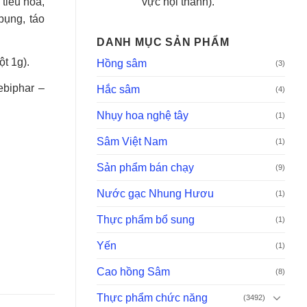
vực nội thành).
 tiêu hóa,
bụng, táo
DANH MỤC SẢN PHẨM
t 1g).
Hồng sâm
(3)
biphar –
Hắc sâm
(4)
Nhụy hoa nghệ tây
(1)
Sâm Việt Nam
(1)
Sản phẩm bán chạy
(9)
Nước gạc Nhung Hươu
(1)
Thực phẩm bổ sung
(1)
Yến
(1)
Cao hồng Sâm
(8)
Thực phẩm chức năng
(3492)