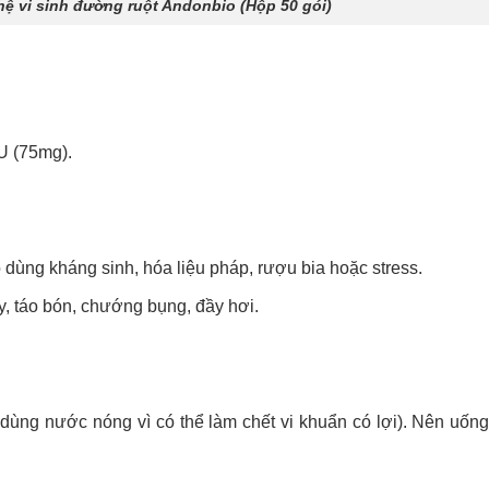
hệ vi sinh đường ruột Andonbio (Hộp 50 gói)
U (75mg).
 dùng kháng sinh, hóa liệu pháp, rượu bia hoặc stress.
hảy, táo bón, chướng bụng, đầy hơi.
ùng nước nóng vì có thể làm chết vi khuẩn có lợi). Nên uốn