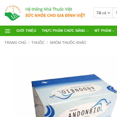
GIỚI THIỆU
THỰC PHẨM CHỨC NĂNG
MỸ PHẨM
TRANG CHỦ
/
THUỐC
/
NHÓM THUỐC KHÁC