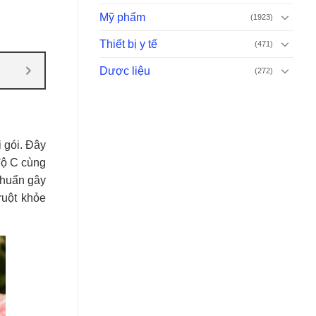
Mỹ phẩm
(1923)
Thiết bị y tế
(471)
Dược liệu
(272)
 gói. Đây
độ C cùng
khuẩn gây
ruột khỏe