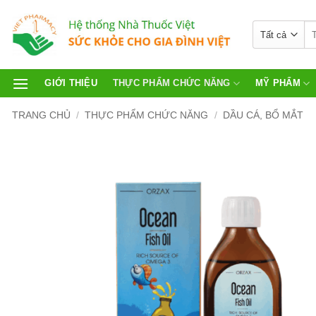
GIỚI THIỆU
THỰC PHẨM CHỨC NĂNG
MỸ PHẨM
TRANG CHỦ
/
THỰC PHẨM CHỨC NĂNG
/
DẦU CÁ, BỔ MẮT