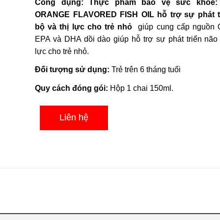
Công dụng:
Thực phẩm bảo vệ sức khỏe
xếp
hạng
ORANGE FLAVORED FISH OIL hỗ trợ sự phát t
0.0
bộ và thị lực cho trẻ nhỏ
giúp cung cấp nguồn 
5
sao
EPA và DHA dồi dào giúp hỗ trợ sự phát triển não 
lực cho trẻ nhỏ.
Đối tượng sử dụng:
Trẻ trên 6 tháng tuổi
Quy cách đóng gói:
Hộp 1 chai 150ml.
Liên hệ