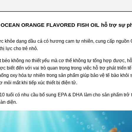
: OCEAN ORANGE FLAVORED FISH OIL hỗ trợ sự phá
sức khỏe dạng dầu cá có hương cam tự nhiên, cung cấp nguồn
hị lực cho trẻ nhỏ.
 béo không no thiết yếu mà cơ thể không tự tổng hợp được, hỗ
 biết đến với vai trò quan trọng trong việc hỗ trợ phát triển t
hống oxy hóa tự nhiên trong sản phẩm giúp bảo vệ tế bào khỏi s
mỏi mắt khi tiếp xúc thiết bị điện tử.
10 tuổi có nhu cầu bổ sung EPA & DHA làm cho sản phẩm trở 
oàn diện.