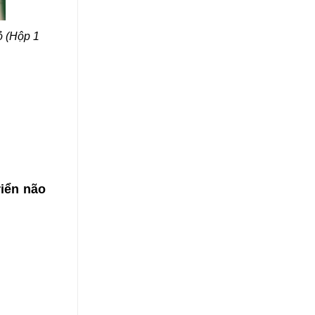
ỏ (Hộp 1
iển não