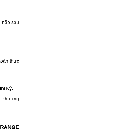
n nắp sau
toàn thực
Nhĩ Kỳ.
6 Phương
 ORANGE