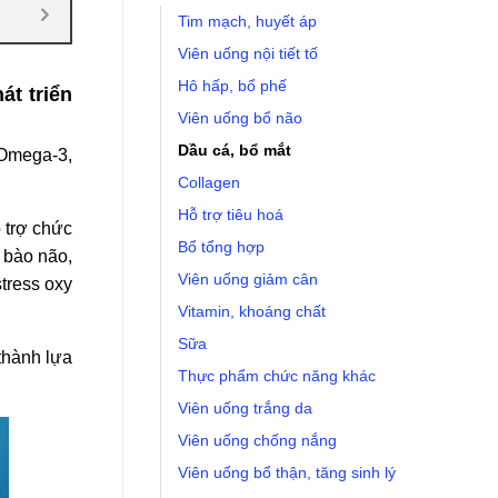
Tim mạch, huyết áp
Viên uống nội tiết tố
Hô hấp, bổ phế
t triển
Viên uống bổ não
Dầu cá, bổ mắt
 Omega-3,
Collagen
Hỗ trợ tiêu hoá
 trợ chức
Bổ tổng hợp
ế bào não,
Viên uống giảm cân
tress oxy
Vitamin, khoáng chất
Sữa
thành lựa
Thực phẩm chức năng khác
Viên uống trắng da
Viên uống chống nắng
Viên uống bổ thận, tăng sinh lý