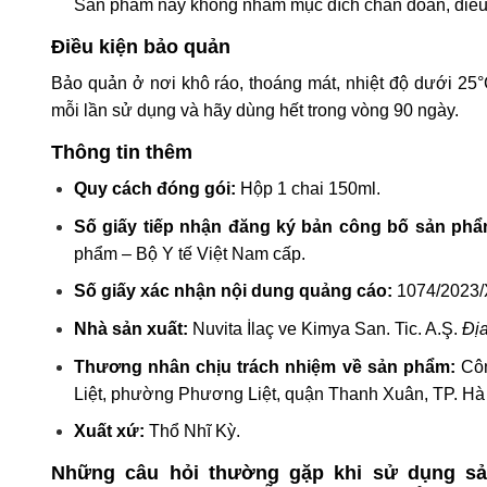
Sản phẩm này không nhằm mục đích chẩn đoán, điều 
Điều kiện bảo quản
Bảo quản ở nơi khô ráo, thoáng mát, nhiệt độ dưới 25°
mỗi lần sử dụng và hãy dùng hết trong vòng 90 ngày.
Thông tin thêm
Quy cách đóng gói:
Hộp 1 chai 150ml.
Số giấy tiếp nhận đăng ký bản công bố sản phẩ
phẩm – Bộ Y tế Việt Nam cấp.
Số giấy xác nhận nội dung quảng cáo:
1074/2023
Nhà sản xuất:
Nuvita İlaç ve Kimya San. Tic. A.Ş.
Địa
Thương nhân chịu trách nhiệm về sản phẩm:
Côn
Liệt, phường Phương Liệt, quận Thanh Xuân, TP. Hà
Xuất xứ:
Thổ Nhĩ Kỳ.
Những câu hỏi thường gặp khi sử dụng 