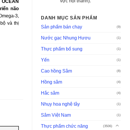
vực nội thành).
: OCEAN
riển não
Omega-3,
DANH MỤC SẢN PHẨM
bộ và thị
Sản phẩm bán chạy
(9)
Nước gạc Nhung Hươu
(1)
Thực phẩm bổ sung
(1)
Yến
(1)
Cao hồng Sâm
(8)
Hồng sâm
(4)
Hắc sâm
(4)
Nhụy hoa nghệ tây
(1)
Sâm Việt Nam
(1)
Thực phẩm chức năng
(3506)