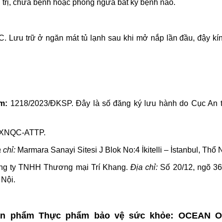
trị, chữa bệnh hoặc phòng ngừa bất kỳ bệnh nào.
C. Lưu trữ ở ngăn mát tủ lạnh sau khi mở nắp lần đầu, đậy kí
m:
1218/2023/ĐKSP. Đây là số đăng ký lưu hành do Cục An 
/XNQC-ATTP.
 chỉ:
Marmara Sanayi Sitesi J Blok No:4 İkitelli – İstanbul, Thổ 
g ty TNHH Thương mại Trí Khang.
Địa chỉ:
Số 20/12, ngõ 3
 Nội.
sản phẩm Thực phẩm bảo vệ sức khỏe: OCEAN