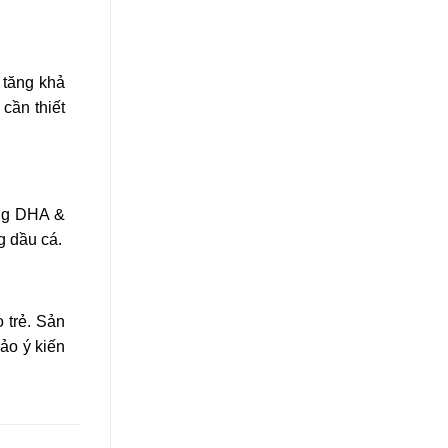
 tăng khả
 cần thiết
ợng DHA &
g dầu cá.
 trẻ. Sản
hảo ý kiến