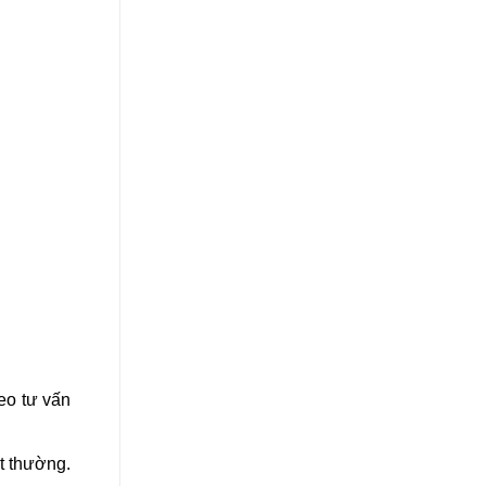
eo tư vấn
t thường.