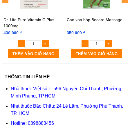
Dr. Life Pure Vitamin C Plus
Cao xoa bóp Becare Massage
1000mg
430.000
₫
350.000
₫
THÊM VÀO GIỎ HÀNG
THÊM VÀO GIỎ HÀNG
THÔNG TIN LIÊN HỆ
Nhà thuốc Việt số 1: 596 Nguyễn Chí Thanh, Phường
Minh Phụng, TP.HCM
Nhà thuốc Bảo Châu: 24 Lê Lâm, Phường Phú Thạnh,
TP. HCM
Hotline:
0398883456