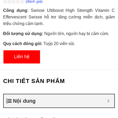
(đánh giá)
Được
Công dụng:
Swisse Ultiboost High Strength Vitamin C
xếp
hạng
Effervescent Swisse h
ỗ trợ tăng cường miễn dịch, giảm
0.0
triệu chứng cảm lạnh.
5
sao
Đối tượng sử dụng:
Người lớn, người hay bị cảm cúm.
Quy cách đóng gói:
Tuýp 20 viên sủi.
Liên hệ
CHI TIẾT SẢN PHẨM
Nội dung