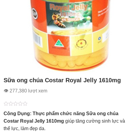
Sữa ong chúa Costar Royal Jelly 1610mg
👁 277,380 lượt xem
Được
Công Dụng: Thực phẩm chức năng
Sữa ong chúa
xếp
hạng
Costar Royal Jelly 1610mg
giúp tăng cường sinh lực và
0.0
thể lực, làm đẹp da.
5