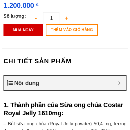
sao
1.200.000
₫
Số lượng:
THÊM VÀO GIỎ HÀNG
MUA NGAY
CHI TIẾT SẢN PHẨM
Nội dung
1. Thành phần của Sữa ong chúa Costar
Royal Jelly 1610mg:
– Bột sữa ong chúa (Royal Jelly powder) 50,4 mg, tương