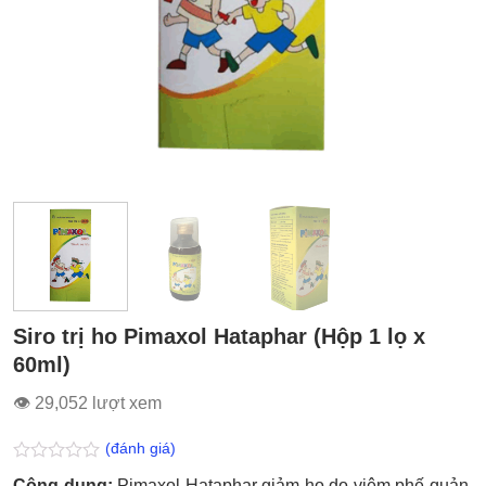
Siro trị ho Pimaxol Hataphar (Hộp 1 lọ x
60ml)
👁 29,052 lượt xem
(đánh giá)
Được
Công dụng:
Pimaxol Hataphar giảm ho do viêm phế quản,