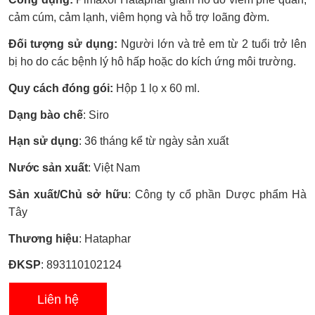
xếp
hạng
cảm cúm, cảm lạnh, viêm họng và hỗ trợ loãng đờm.
0.0
5
Đối tượng sử dụng:
Người lớn và trẻ em từ 2 tuổi trở lên
sao
bị ho do các bệnh lý hô hấp hoặc do kích ứng môi trường.
Quy cách đóng gói:
Hộp 1 lọ x 60 ml.
Dạng bào chế
: Siro
Hạn sử dụng
: 36 tháng kể từ ngày sản xuất
Nước sản xuất
: Việt Nam
Sản xuất/Chủ sở hữu
: Công ty cổ phần Dược phẩm Hà
Tây
Thương hiệu
: Hataphar
ĐKSP
: 893110102124
Liên hệ