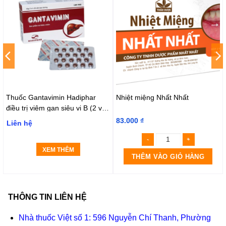
Thuốc Gantavimin Hadiphar
Nhiệt miệng Nhất Nhất
điều trị viêm gan siêu vi B (2 vỉ x
20 viên)
83.000
₫
Liên hệ
XEM THÊM
THÊM VÀO GIỎ HÀNG
THÔNG TIN LIÊN HỆ
Nhà thuốc Việt số 1: 596 Nguyễn Chí Thanh, Phường