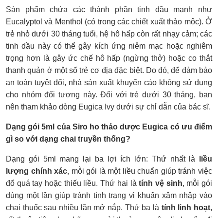
Sản phẩm chứa các thành phần tinh dầu mạnh như
Eucalyptol và Menthol (có trong các chiết xuất thảo mộc). Ở
trẻ nhỏ dưới 30 tháng tuổi, hệ hô hấp còn rất nhạy cảm; các
tinh dầu này có thể gây kích ứng niêm mạc hoặc nghiêm
trọng hơn là gây ức chế hô hấp (ngừng thở) hoặc co thắt
thanh quản ở một số trẻ cơ địa đặc biệt. Do đó, để đảm bảo
an toàn tuyệt đối, nhà sản xuất khuyến cáo không sử dụng
cho nhóm đối tượng này. Đối với trẻ dưới 30 tháng, bạn
nên tham khảo dòng Eugica Ivy dưới sự chỉ dẫn của bác sĩ.
Dạng gói 5ml của Siro ho thảo dược Eugica có ưu điểm
gì so với dạng chai truyền thống?
Dạng gói 5ml mang lại ba lợi ích lớn: Thứ nhất là
liều
lượng chính xác
, mỗi gói là một liều chuẩn giúp tránh việc
đổ quá tay hoặc thiếu liều. Thứ hai là
tính vệ sinh
, mỗi gói
dùng một lần giúp tránh tình trạng vi khuẩn xâm nhập vào
chai thuốc sau nhiều lần mở nắp. Thứ ba là
tính linh hoạt
,