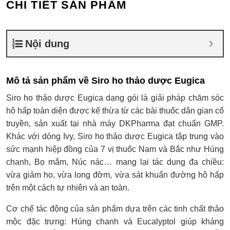
CHI TIẾT SẢN PHẨM
Nội dung
Mô tả sản phẩm về Siro ho thảo dược Eugica
Siro ho thảo dược Eugica dạng gói là giải pháp chăm sóc
hô hấp toàn diện được kế thừa từ các bài thuốc dân gian cổ
truyền, sản xuất tại nhà máy DKPharma đạt chuẩn GMP.
Khác với dòng Ivy, Siro ho thảo dược Eugica tập trung vào
sức mạnh hiệp đồng của 7 vị thuốc Nam và Bắc như Húng
chanh, Bọ mắm, Núc nác… mang lại tác dụng đa chiều:
vừa giảm ho, vừa long đờm, vừa sát khuẩn đường hô hấp
trên một cách tự nhiên và an toàn.
Cơ chế tác động của sản phẩm dựa trên các tinh chất thảo
mộc đặc trưng: Húng chanh và Eucalyptol giúp kháng