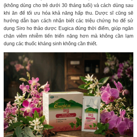
(không dùng cho trẻ dưới 30 tháng tuổi) và cách dùng sau
khi ăn để tối ưu hóa khả năng hấp thu. Dược sĩ cũng sẽ
hướng dẫn bạn cách nhận biết các triệu chứng ho để sử
dụng Siro ho thảo dược Eugica đúng thời điểm, giúp ngăn
chặn viêm nhiễm tiến triển nặng hơn mà không cần lạm
dụng các thuốc kháng sinh không cần thiết.