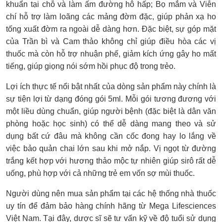
khuẩn tại chỗ và làm ấm đường hô hấp; Bọ mắm và Viễn
chí hỗ trợ làm loãng các mảng đờm đặc, giúp phản xạ ho
tống xuất đờm ra ngoài dễ dàng hơn. Đặc biệt, sự góp mặt
của Trần bì và Cam thảo không chỉ giúp điều hòa các vị
thuốc mà còn hỗ trợ nhuận phế, giảm kích ứng gây ho mất
tiếng, giúp giọng nói sớm hồi phục độ trong trẻo.
Lợi ích thực tế nổi bật nhất của dòng sản phẩm này chính là
sự tiện lợi từ dạng đóng gói 5ml. Mỗi gói tương đương với
một liều dùng chuẩn, giúp người bệnh (đặc biệt là dân văn
phòng hoặc học sinh) có thể dễ dàng mang theo và sử
dụng bất cứ đâu mà không cần cốc đong hay lo lắng về
việc bảo quản chai lớn sau khi mở nắp. Vị ngọt từ đường
trắng kết hợp với hương thảo mộc tự nhiên giúp sirô rất dễ
uống, phù hợp với cả những trẻ em vốn sợ mùi thuốc.
Người dùng nên mua sản phẩm tại các hệ thống nhà thuốc
uy tín để đảm bảo hàng chính hãng từ Mega Lifesciences
Việt Nam. Tại đây, dược sĩ sẽ tư vấn kỹ về độ tuổi sử dụng