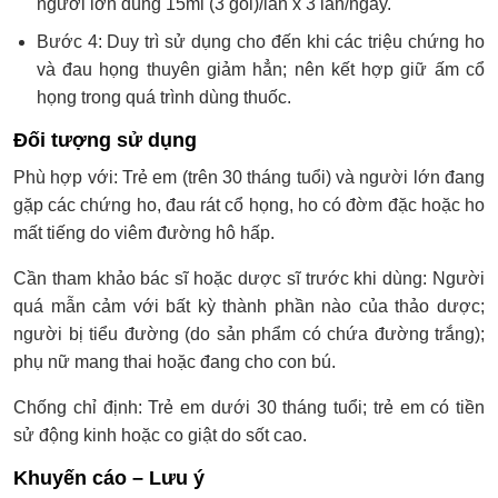
người lớn dùng 15ml (3 gói)/lần x 3 lần/ngày.
Bước 4: Duy trì sử dụng cho đến khi các triệu chứng ho
và đau họng thuyên giảm hẳn; nên kết hợp giữ ấm cổ
họng trong quá trình dùng thuốc.
Đối tượng sử dụng
Phù hợp với: Trẻ em (trên 30 tháng tuổi) và người lớn đang
gặp các chứng ho, đau rát cổ họng, ho có đờm đặc hoặc ho
mất tiếng do viêm đường hô hấp.
Cần tham khảo bác sĩ hoặc dược sĩ trước khi dùng: Người
quá mẫn cảm với bất kỳ thành phần nào của thảo dược;
người bị tiểu đường (do sản phẩm có chứa đường trắng);
phụ nữ mang thai hoặc đang cho con bú.
Chống chỉ định: Trẻ em dưới 30 tháng tuổi; trẻ em có tiền
sử động kinh hoặc co giật do sốt cao.
Khuyến cáo – Lưu ý