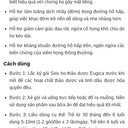
biệt hiệu quả với chứng ho gây mất tiếng.
Hỗ trợ làm loãng dịch nhầy (đờm) trong đường hô hấp,
giúp việc khạc đờm trở nên dễ dàng và nhẹ nhàng hơn.
Hỗ trợ giảm cảm giác đau rát, ngứa cổ họng khó chịu do
ho kéo dài.
Hỗ trợ kháng khuẩn đường hô hấp trên, ngăn ngừa các
biến chứng của viêm họng thông thường.
Cách dùng
Bước 1: Lắc kỹ gói Siro ho thảo dược Eugica trước khi
mở để các hoạt chất thảo dược và tinh dầu được hòa
quyện đều.
Bước 2: Xé gói và uống trực tiếp hoặc đổ ra muỗng. Nên
sử dụng sản phẩm sau bữa ăn để đạt hiệu quả tốt nhất.
Bước 3: Liều dùng cụ thể: Trẻ từ 30 tháng đến 6 tuổi
dùng 5-10ml (1-2 gói)/lần x 3 lần/ngày; Trẻ trên 6 tuổi và