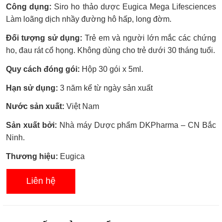
Được
Công dụng:
Siro ho thảo dược Eugica Mega Lifesciences
xếp
hạng
Làm loãng dịch nhầy đường hô hấp, long đờm.
0.0
5
Đối tượng sử dụng:
Trẻ em và người lớn mắc các chứng
sao
ho, đau rát cổ họng. Không dùng cho trẻ dưới 30 tháng tuổi.
Quy cách đóng gói:
Hộp 30 gói x 5ml.
Hạn sử dụng:
3 năm kể từ ngày sản xuất
Nước sản xuất:
Việt Nam
Sản xuất bởi:
Nhà máy Dược phẩm DKPharma – CN Bắc
Ninh.
Thương hiệu:
Eugica
Liên hệ