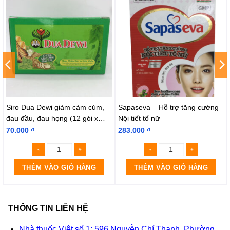
Siro Dua Dewi giảm cảm cúm,
Sapaseva – Hỗ trợ tăng cường
đau đầu, đau họng (12 gói x
Nội tiết tố nữ
15ml)
70.000
₫
283.000
₫
THÊM VÀO GIỎ HÀNG
THÊM VÀO GIỎ HÀNG
THÔNG TIN LIÊN HỆ
Nhà thuốc Việt số 1: 596 Nguyễn Chí Thanh, Phường