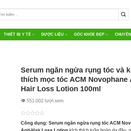
THIẾT BỊ Y TẾ
DƯỢC LIỆU
GÓC KHỎE ĐẸP
CHUYÊN
Serum ngăn ngừa rụng tóc và k
thích mọc tóc ACM Novophane A
Hair Loss Lotion 100ml
👁 551,002 lượt xem
Được
Công dụng: Serum ngăn ngừa rụng tóc ACM No
xếp
hạng
Anti-Hair Loss Lotion
kích thích tuần hoàn da đầu, 