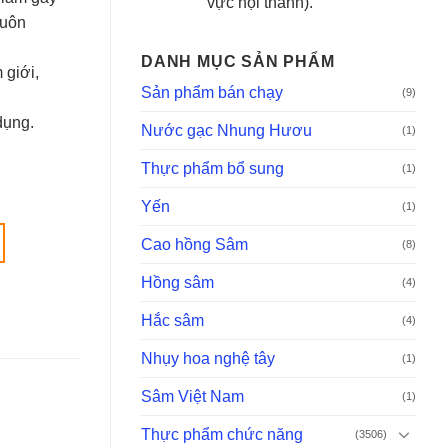
vực nội thành).
suôn
DANH MỤC SẢN PHẨM
 giới,
Sản phẩm bán chạy
(9)
dụng.
Nước gạc Nhung Hươu
(1)
Thực phẩm bổ sung
(1)
Yến
(1)
Cao hồng Sâm
(8)
Hồng sâm
(4)
Hắc sâm
(4)
Nhụy hoa nghệ tây
(1)
Sâm Việt Nam
(1)
Thực phẩm chức năng
(3506)