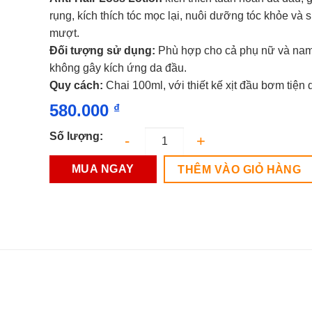
0.0
rụng, kích thích tóc mọc lại, nuôi dưỡng tóc khỏe và 
5
sao
mượt.
Đối tượng sử dụng:
Phù hợp cho cả phụ nữ và nam
không gây kích ứng da đầu.
Quy cách:
Chai 100ml, với thiết kế xịt đầu bơm tiện 
580.000
₫
Số lượng:
MUA NGAY
THÊM VÀO GIỎ HÀNG