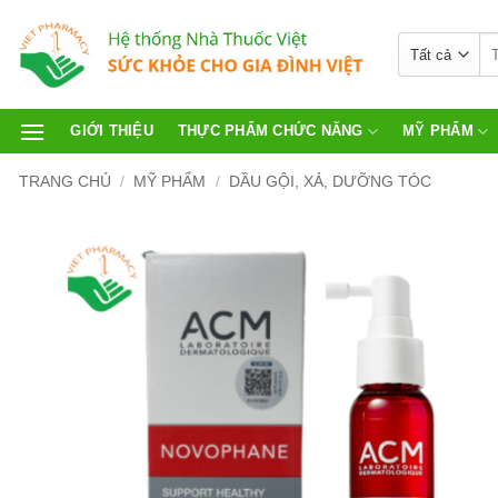
GIỚI THIỆU
THỰC PHẨM CHỨC NĂNG
MỸ PHẨM
TRANG CHỦ
/
MỸ PHẨM
/
DẦU GỘI, XẢ, DƯỠNG TÓC