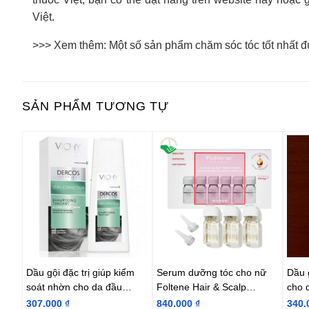
Việt.
>>> Xem thêm: Một số sản phẩm chăm sóc tóc tốt nhất 
SẢN PHẨM TƯƠNG TỰ
óc
Dầu gội đặc trị giúp kiểm
Serum dưỡng tóc cho nữ
Dầu g
en
soát nhờn cho da đầu
Foltene Hair & Scalp
cho 
VICHY
Solution Women 100ml
Vich
307.000
₫
840.000
₫
340.