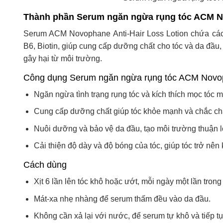
Thành phần Serum ngăn ngừa rụng tóc ACM No
Serum ACM Novophane Anti-Hair Loss Lotion chứa các 
B6, Biotin, giúp cung cấp dưỡng chất cho tóc và da đầu, c
gây hại từ môi trường.
Công dụng Serum ngăn ngừa rụng tóc ACM Novoph
Ngăn ngừa tình trạng rụng tóc và kích thích mọc tóc m
Cung cấp dưỡng chất giúp tóc khỏe mạnh và chắc ch
Nuôi dưỡng và bảo vệ da đầu, tạo môi trường thuận lợi
Cải thiện độ dày và độ bóng của tóc, giúp tóc trở nê
Cách dùng
Xịt 6 lần lên tóc khô hoặc ướt, mỗi ngày một lần trong
Mát-xa nhẹ nhàng để serum thấm đều vào da đầu.
Không cần xả lại với nước, để serum tự khô và tiếp t