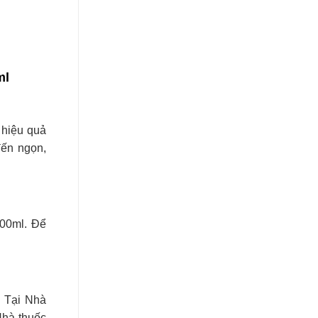
ml
 hiệu quả
đến ngọn,
100ml. Để
. Tại Nhà
Nhà thuốc