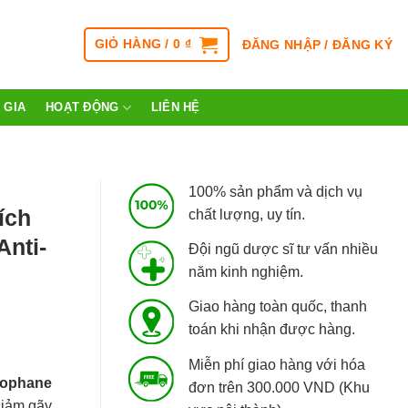
GIỎ HÀNG /
0
₫
ĐĂNG NHẬP / ĐĂNG KÝ
 GIA
HOẠT ĐỘNG
LIÊN HỆ
100% sản phẩm và dịch vụ
ích
chất lượng, uy tín.
nti-
Đội ngũ dược sĩ tư vấn nhiều
năm kinh nghiệm.
Giao hàng toàn quốc, thanh
toán khi nhận được hàng.
Miễn phí giao hàng với hóa
vophane
đơn trên 300.000 VND (Khu
giảm gãy