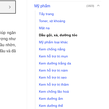
Mỹ phẩm
(1923)
Tẩy trang
Toner, xịt khoáng
Mặt nạ
giúp ngăn
Dầu gội, xả, dưỡng tóc
lượng như
Mỹ phẩm loại khác
dầu nhờn,
Kem chống nắng
đầu và đã
Kem hỗ trợ trị mụn
Kem dưỡng trắng da
Kem hỗ trợ trị nám
Kem hỗ trợ trị sẹo
Kem hỗ trợ trị thâm
Kem chống lão hoá
Kem dưỡng ẩm
Kem dưỡng thể