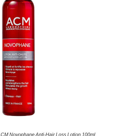
ACM Novophane Anti-Hair Loss Lotion 100ml