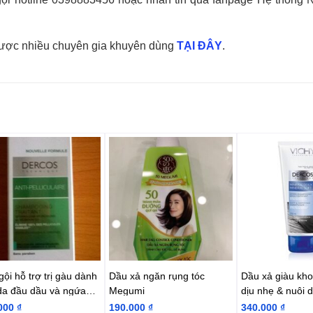
được nhiều chuyên gia khuyên dùng
TẠI ĐÂY
.
ội hỗ trợ trị gàu dành
Dầu xả ngăn rụng tóc
Dầu xả giàu kh
da đầu dầu và ngứa
Megumi
dịu nhẹ & nuôi 
y
chắc khỏe Vich
000
₫
190.000
₫
340.000
₫